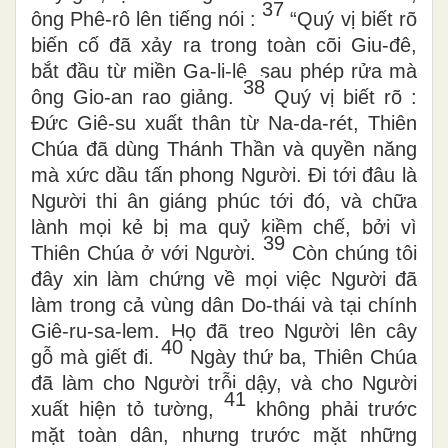
37
ông Phê-rô lên tiếng nói :
“Quý vị biết rõ
biến cố đã xảy ra trong toàn cõi Giu-đê,
bắt đầu từ miền Ga-li-lê, sau phép rửa mà
38
ông Gio-an rao giảng.
Quý vị biết rõ :
Đức Giê-su xuất thân từ Na-da-rét, Thiên
Chúa đã dùng Thánh Thần và quyền năng
mà xức dầu tấn phong Người. Đi tới đâu là
Người thi ân giáng phúc tới đó, và chữa
lành mọi kẻ bị ma quỷ kiềm chế, bởi vì
39
Thiên Chúa ở với Người.
Còn chúng tôi
đây xin làm chứng về mọi việc Người đã
làm trong cả vùng dân Do-thái và tại chính
Giê-ru-sa-lem. Họ đã treo Người lên cây
40
gỗ mà giết đi.
Ngày thứ ba, Thiên Chúa
đã làm cho Người trỗi dậy, và cho Người
41
xuất hiện tỏ tường,
không phải trước
mặt toàn dân, nhưng trước mặt những