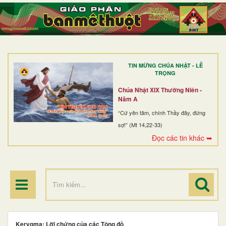
TRANG NHẤT
GIỚI THIỆU
GIÁO XỨ
TIN MỪNG CHÚA NHẬT - LỄ
DÒNG TU
TRỌNG
BAN MỤC VỤ
Chúa Nhật XIX Thường Niên -
Năm A
ĐOÀN THỂ CG
“Cứ yên tâm, chính Thầy đây, đừng
sợ!” (Mt 14,22-33)
LINH MỤC
Đọc các tin khác ➥
ĐIỂM HÀNH HƯƠNG
Kerygma: Lời chứng của các Tông đồ