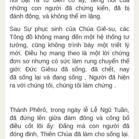
nói bật ra từ biến cố ấy, tiếng nói của
những con người đã ch
ứng ki
ến
, đã bị
đánh động, và không thể im lặng.
Sau
Sự phục sinh của Chúa Giê-su
, các
Tông đồ không mang đến một hệ thống tư
tưởng, cũng không trình bày một triết lý
mới. Điều họ mang theo là một lời chứng
đơn sơ nhưng có sức làm rung chuyển thế
giới: Đức Giêsu đã sống, đã chết, nay
đ
ã
sống lại v
à
đang sống
, Người đã hiện
ra với chúng tôi, chúng tôi làm chứng .
Thánh Phêrô
, trong ngày lễ
Lễ Ngũ Tuần
,
đã đứng lên giữa đám đông và công bố
điều cốt lõi ấy: Đấng mà con người đã
đóng đinh, Thiên Chúa đã làm cho sống lại.