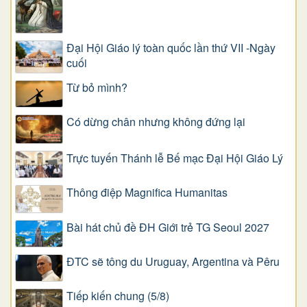
Đại Hội Giáo lý toàn quốc lần thứ VII -Ngày
cuối
Từ bỏ mình?
Có dừng chân nhưng không đứng lại
Trực tuyến Thánh lễ Bế mạc Đại Hội Giáo Lý
Thông điệp Magnifica Humanitas
Bài hát chủ đề ĐH Giới trẻ TG Seoul 2027
ĐTC sẽ tông du Uruguay, Argentina và Pêru
Tiếp kiến chung (5/8)