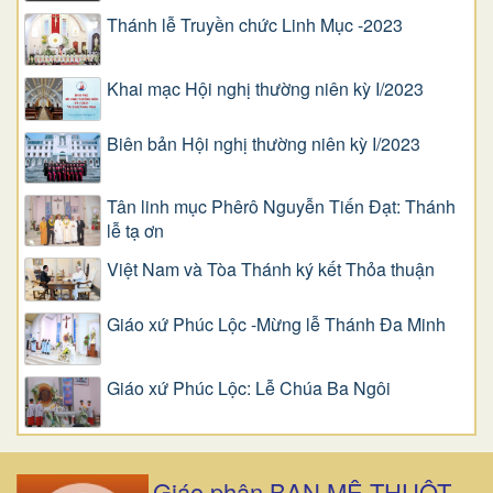
Thánh lễ Truyền chức Linh Mục -2023
Khai mạc Hội nghị thường niên kỳ I/2023
Biên bản Hội nghị thường niên kỳ I/2023
Tân linh mục Phêrô Nguyễn Tiến Đạt: Thánh
lễ tạ ơn
Việt Nam và Tòa Thánh ký kết Thỏa thuận
Giáo xứ Phúc Lộc -Mừng lễ Thánh Đa Minh
Giáo xứ Phúc Lộc: Lễ Chúa Ba Ngôi
Giáo phận BAN MÊ THUỘT