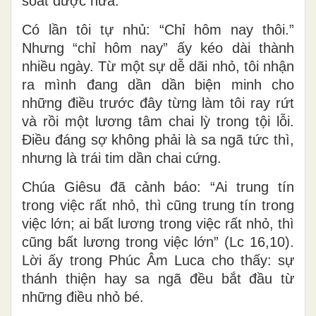
soát được nữa.
Có lần tôi tự nhủ: “Chỉ hôm nay thôi.”
Nhưng “chỉ hôm nay” ấy kéo dài thành
nhiều ngày. Từ một sự dễ dãi nhỏ, tôi nhận
ra mình đang dần dần biện minh cho
những điều trước đây từng làm tôi ray rứt
v
à r
ồi một lương tâm chai lỳ trong tội lỗi.
Điều đáng sợ không phải là sa ngã tức thì,
nhưng là trái tim dần chai cứng.
Ch
úa
Giêsu đã cảnh báo: “Ai trung tín
trong việc rất nhỏ, thì cũng trung tín trong
việc lớn; ai bất lương trong việc rất nhỏ, thì
cũng bất lương trong việc lớn” (Lc 16,10).
Lời ấy trong
Phúc Âm Luca
cho thấy: sự
thánh thiện hay sa ngã đều bắt đầu từ
những điều nhỏ bé.