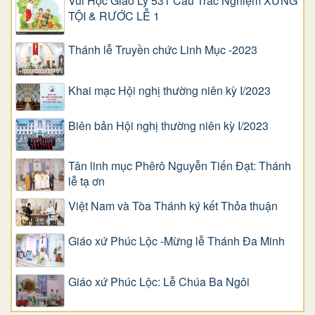
Vui Học Giáo Lý 531 Câu Trắc Nghiệm XƯNG
TỘI & RƯỚC LỄ 1
Thánh lễ Truyền chức Linh Mục -2023
Khai mạc Hội nghị thường niên kỳ I/2023
Biên bản Hội nghị thường niên kỳ I/2023
Tân linh mục Phêrô Nguyễn Tiến Đạt: Thánh
lễ tạ ơn
Việt Nam và Tòa Thánh ký kết Thỏa thuận
Giáo xứ Phúc Lộc -Mừng lễ Thánh Đa Minh
Giáo xứ Phúc Lộc: Lễ Chúa Ba Ngôi