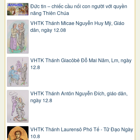
Đức tin – chiếc cầu nối con người với quyền
năng Thiên Chúa
VHTK Thánh Micae Nguyễn Huy Mỹ, Giáo
dân, ngày 12.08
VHTK Thánh Giacôbê Ðỗ Mai Năm, Lm, ngày
12.8
VHTK Thánh Antôn Nguyễn Ðích, giáo dân,
ngày 12.8
VHTK Thánh Laurensô Phó Tế - Tử Đạo Ngày
10.8