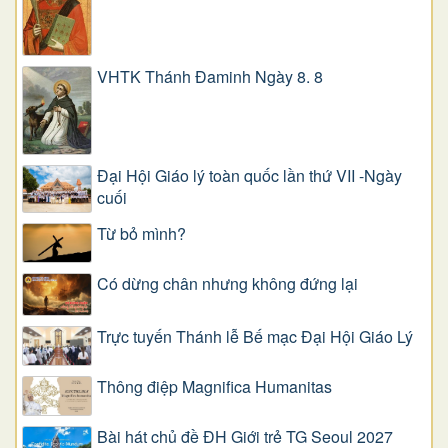
VHTK Thánh Đaminh Ngày 8. 8
Đại Hội Giáo lý toàn quốc lần thứ VII -Ngày
cuối
Từ bỏ mình?
Có dừng chân nhưng không đứng lại
Trực tuyến Thánh lễ Bế mạc Đại Hội Giáo Lý
Thông điệp Magnifica Humanitas
Bài hát chủ đề ĐH Giới trẻ TG Seoul 2027