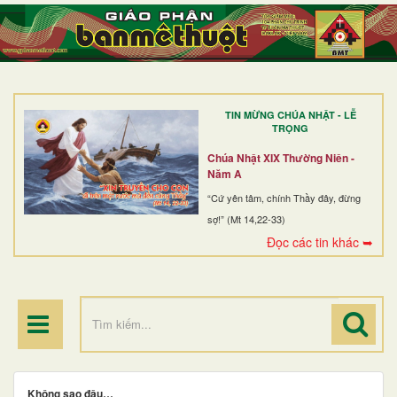
TRANG NHẤT
GIỚI THIỆU
GIÁO XỨ
TIN MỪNG CHÚA NHẬT - LỄ
DÒNG TU
TRỌNG
BAN MỤC VỤ
Chúa Nhật XIX Thường Niên -
Năm A
ĐOÀN THỂ CG
“Cứ yên tâm, chính Thầy đây, đừng
sợ!” (Mt 14,22-33)
LINH MỤC
Đọc các tin khác ➥
ĐIỂM HÀNH HƯƠNG
Không sao đâu…