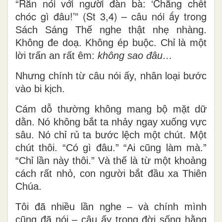
“Rắn nói với người đàn bà: ‘Chẳng chết
chóc gì đâu!’” (St 3,4) – câu nói ấy trong
Sách Sáng Thế
nghe thật nhẹ nhàng.
Không đe doạ. Không ép buộc. Chỉ là một
lời trấn an rất êm:
không sao đâu…
Nhưng chính từ câu nói ấy, nhân loại bước
vào bi kịch.
Cám dỗ thường không mang bộ mặt dữ
dằn. Nó không bắt ta nhảy ngay xuống vực
sâu. Nó chỉ rủ ta bước lệch một chút. Một
chút thôi. “Có gì đâu.” “Ai cũng làm mà.”
“Chỉ lần này thôi.” Và thế là từ một khoảng
cách rất nhỏ, con người bắt đầu xa Thiên
Chúa.
Tôi đã nhiều lần nghe – và chính mình
cũng đã nói – câu ấy trong đời sống hằng