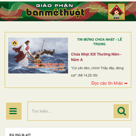
TRANG NHẤT
GIỚI THIỆU
GIÁO XỨ
TIN MỪNG CHÚA NHẬT - LỄ
DÒNG TU
TRỌNG
BAN MỤC VỤ
Chúa Nhật XIX Thường Niên -
Năm A
ĐOÀN THỂ CG
“Cứ yên tâm, chính Thầy đây, đừng
sợ!” (Mt 14,22-33)
LINH MỤC
Đọc các tin khác ➥
ĐIỂM HÀNH HƯƠNG
Kẻ thù là ai?