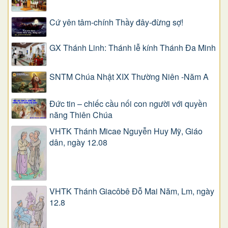
Cứ yên tâm-chính Thầy đây-đừng sợ!
GX Thánh Linh: Thánh lễ kính Thánh Đa Minh
SNTM Chúa Nhật XIX Thường Niên -Năm A
Đức tin – chiếc cầu nối con người với quyền
năng Thiên Chúa
VHTK Thánh Micae Nguyễn Huy Mỹ, Giáo
dân, ngày 12.08
VHTK Thánh Giacôbê Ðỗ Mai Năm, Lm, ngày
12.8