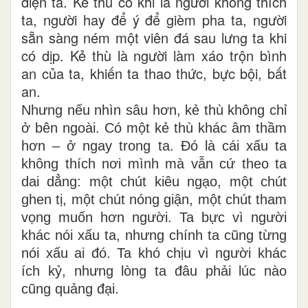
diện ta. Kẻ thù có khi là người không thích
ta, người hay để ý để gièm pha ta, người
sẵn sàng ném một viên đá sau lưng ta khi
có dịp. Kẻ thù là người làm xáo trộn bình
an của ta, khiến ta thao thức, bực bội, bất
an.
Nhưng nếu nhìn sâu hơn, kẻ thù không chỉ
ở bên ngoài. Có một kẻ thù khác âm thầm
hơn – ở ngay trong ta. Đó là cái xấu ta
không thích nơi mình mà vẫn cứ theo ta
dai dẳng: một chút kiêu ngạo, một chút
ghen tị, một chút nóng giận, một chút tham
vọng muốn hơn người. Ta bực vì người
khác nói xấu ta, nhưng chính ta cũng từng
nói xấu ai đó. Ta khó chịu vì người khác
ích kỷ, nhưng lòng ta đâu phải lúc nào
cũng quảng đại.