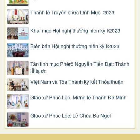
Thánh lễ Truyền chức Linh Mục -2023
Khai mạc Hội nghị thường niên kỳ I/2023
Biên bản Hội nghị thường niên kỳ I/2023
Tân linh mục Phêrô Nguyễn Tiến Đạt: Thánh
lễ tạ ơn
Việt Nam và Tòa Thánh ký kết Thỏa thuận
Giáo xứ Phúc Lộc -Mừng lễ Thánh Đa Minh
Giáo xứ Phúc Lộc: Lễ Chúa Ba Ngôi