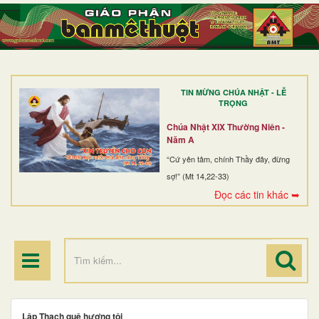
TRANG NHẤT
GIỚI THIỆU
GIÁO XỨ
TIN MỪNG CHÚA NHẬT - LỄ
DÒNG TU
TRỌNG
BAN MỤC VỤ
Chúa Nhật XIX Thường Niên -
Năm A
ĐOÀN THỂ CG
“Cứ yên tâm, chính Thầy đây, đừng
sợ!” (Mt 14,22-33)
LINH MỤC
Đọc các tin khác ➥
ĐIỂM HÀNH HƯƠNG
Lập Thạch quê hương tôi