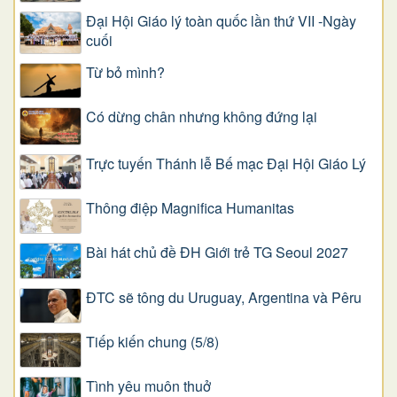
Đại Hội Giáo lý toàn quốc lần thứ VII -Ngày
cuối
Từ bỏ mình?
Có dừng chân nhưng không đứng lại
Trực tuyến Thánh lễ Bế mạc Đại Hội Giáo Lý
Thông điệp Magnifica Humanitas
Bài hát chủ đề ĐH Giới trẻ TG Seoul 2027
ĐTC sẽ tông du Uruguay, Argentina và Pêru
Tiếp kiến chung (5/8)
Tình yêu muôn thuở