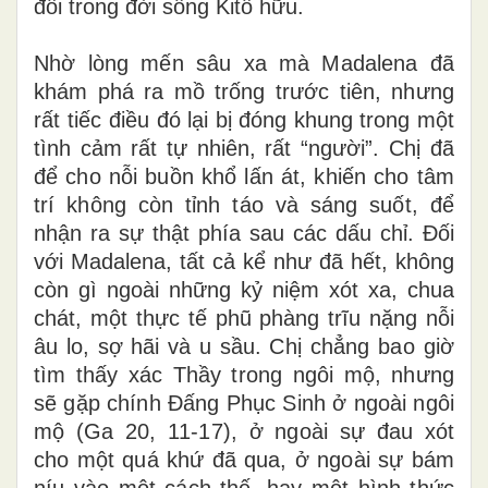
đôi trong đời sống Kitô hữu.
Nhờ lòng mến sâu xa mà Madalena đã
khám phá ra mồ trống trước tiên,
nhưng
rất tiếc
điều đó lại bị đóng khung trong một
tình cảm rất tự nhiên, rất “người”.
Chị đã
để cho nỗi buồn khổ lấn át, khiến cho tâm
trí không còn tỉnh táo và sáng suốt, để
nhận ra sự thật phía sau các dấu chỉ.
Đối
với Madalena, tất cả kể như đã hết, không
còn gì ngoài những kỷ niệm xót xa, chua
chát, một thực tế phũ phàng trĩu nặng nỗi
âu lo, sợ hãi và u sầu.
Chị chẳng bao giờ
tìm thấy xác Thầy trong ngôi mộ, nhưng
sẽ gặp chính Đấng Phục Sinh ở ngoài ngôi
mộ (Ga 20, 11-17), ở ngoài sự đau xót
cho một quá khứ đã qua, ở ngoài sự bám
níu vào một cách thế, hay một hình thức