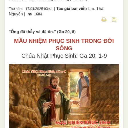
|
Tác giả bài viết:
Lm. Thái
Thứ năm - 17/04/2025 03:41
Nguyên |
1604
“Ông đã thấy và đã tin.” (Ga 20, 8)
MẦU NHIỆM PHỤC SINH TRONG ĐỜI
SỐNG
Chúa Nhật Phục Sinh: Ga 20, 1-9