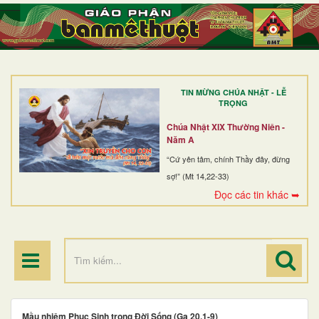
TRANG NHẤT
GIỚI THIỆU
GIÁO XỨ
TIN MỪNG CHÚA NHẬT - LỄ
DÒNG TU
TRỌNG
BAN MỤC VỤ
Chúa Nhật XIX Thường Niên -
Năm A
ĐOÀN THỂ CG
“Cứ yên tâm, chính Thầy đây, đừng
sợ!” (Mt 14,22-33)
LINH MỤC
Đọc các tin khác ➥
ĐIỂM HÀNH HƯƠNG
Mầu nhiệm Phục Sinh trong Đời Sống (Ga 20,1-9)