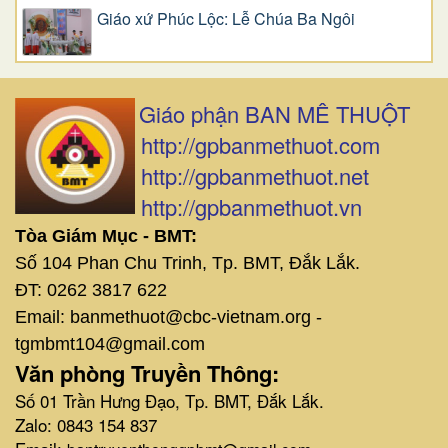
Giáo xứ Phúc Lộc: Lễ Chúa Ba Ngôi
Giáo phận BAN MÊ THUỘT
http://gpbanmethuot.com
http://gpbanmethuot.net
http://gpbanmethuot.vn
Tòa Giám Mục - BMT:
Số 104 Phan Chu Trinh, Tp. BMT, Đắk Lắk.
ĐT: 0262 3817 622
Email: banmethuot@cbc-vietnam.org -
tgmbmt104@gmail.com
Văn phòng Truyền Thông:
Số 01 Trần Hưng Đạo, Tp. BMT, Đắk Lắk.
Zalo: 0843 154 837