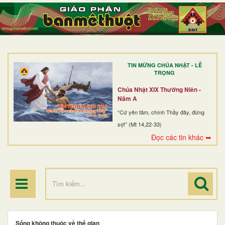
TRANG NHẤT
GIỚI THIỆU
GIÁO XỨ
TIN MỪNG CHÚA NHẬT - LỄ
DÒNG TU
TRỌNG
BAN MỤC VỤ
Chúa Nhật XIX Thường Niên -
Năm A
ĐOÀN THỂ CG
“Cứ yên tâm, chính Thầy đây, đừng
sợ!” (Mt 14,22-33)
LINH MỤC
Đọc các tin khác ➥
ĐIỂM HÀNH HƯƠNG
Sống không thuộc về thế gian