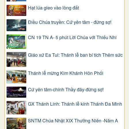
Hạt lúa gieo vào lòng đất
Điều Chúa truyền: Cứ yên tâm - đừng sợ!
CN 19 TN A- 5 phút Lời Chúa với Thiếu Nhi
Giáo xứ Ea Tul: Thánh lễ ban bí tích Thêm sức
Thánh lễ mừng Kim Khánh Hôn Phối
Cứ yên tâm-chính Thầy đây-đừng sợ!
GX Thánh Linh: Thánh lễ kính Thánh Đa Minh
SNTM Chúa Nhật XIX Thường Niên -Năm A