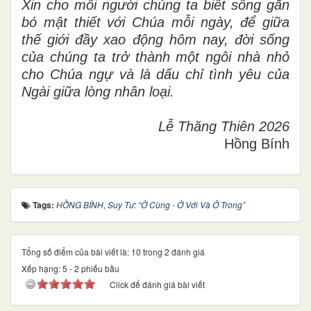
Xin cho mỗi người chúng ta biết sống gắn
bó mật thiết với Chúa mỗi ngày, để giữa
thế giới đầy xao động hôm nay, đời sống
của chúng ta trở thành một ngôi nhà nhỏ
cho Chúa ngự và là dấu chỉ tình yêu của
Ngài giữa lòng nhân loại.
Lễ Thăng Thiên 2026
Hồng Bính
Tags:
HỒNG BÍNH
,
Suy Tư: “Ở Cùng - Ở Với Và Ở Trong”
Tổng số điểm của bài viết là: 10 trong 2 đánh giá
Xếp hạng:
5
-
2
phiếu bầu
Click để đánh giá bài viết