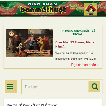
TRANG NHẤT
GIỚI THIỆU
GIÁO XỨ
TIN MỪNG CHÚA NHẬT - LỄ
DÒNG TU
TRỌNG
BAN MỤC VỤ
Chúa Nhật XX Thường Niên -
Năm A
ĐOÀN THỂ CG
“Này bà, bà có lòng mạnh tin. Bà
muốn sao thì được vậy.” (Mt 15,28)
LINH MỤC
Đọc các tin khác ➥
ĐIỂM HÀNH HƯƠNG
Suy Tư: “Ở Cùng - Ở Với Và Ở Trong”