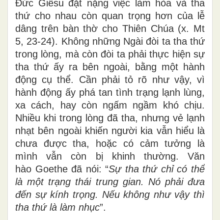
Đức Giêsu đặt nặng việc làm hòa và tha
thứ cho nhau còn quan trọng hơn của lễ
dâng trên bàn thờ cho Thiên Chúa (x. Mt
5, 23-24). Không những Ngài đòi ta tha thứ
trong lòng, mà còn đòi ta phải thực hiện sự
tha thứ ấy ra bên ngoài, bằng một hành
động cụ thể.
Cần phải tỏ rõ như vậy, vì
hành động ấy phá tan tình trạng lạnh lùng,
xa cách, hay còn ngấm ngầm khó chịu.
Nhiều khi trong lòng đã tha, nhưng vẻ lạnh
nhạt bên ngoài khiến người kia vẫn hiểu là
chưa được tha, hoặc có cảm tưởng là
mình vẫn còn bị khinh thường. Văn
hào
Goethe đã nói: “
Sự tha thứ chỉ có thể
là
một trạng thái trung gian. Nó phải đưa
đến sự kính trọng. Nếu không như vậy thì
tha thứ là làm nhục
”.