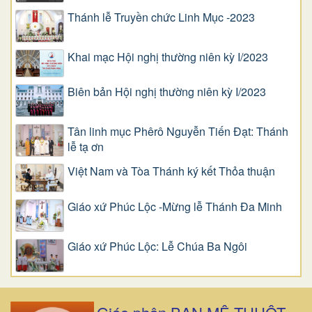
Thánh lễ Truyền chức Linh Mục -2023
Khai mạc Hội nghị thường niên kỳ I/2023
Biên bản Hội nghị thường niên kỳ I/2023
Tân linh mục Phêrô Nguyễn Tiến Đạt: Thánh
lễ tạ ơn
Việt Nam và Tòa Thánh ký kết Thỏa thuận
Giáo xứ Phúc Lộc -Mừng lễ Thánh Đa Minh
Giáo xứ Phúc Lộc: Lễ Chúa Ba Ngôi