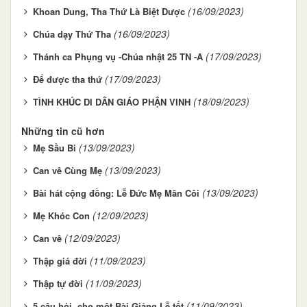
(16/09/2023)
Khoan Dung, Tha Thứ Là Biệt Dược
(16/09/2023)
Chúa dạy Thứ Tha
(17/09/2023)
Thánh ca Phụng vụ -Chúa nhật 25 TN -A
(17/09/2023)
Để được tha thứ
(18/09/2023)
TÌNH KHÚC DI DÂN GIÁO PHẬN VINH
Những tin cũ hơn
(13/09/2023)
Mẹ Sầu Bi
(13/09/2023)
Can vê Cùng Mẹ
(13/09/2023)
Bài hát cộng đồng: Lễ Đức Mẹ Mân Côi
(12/09/2023)
Mẹ Khóc Con
(12/09/2023)
Can vê
(11/09/2023)
Thập giá đời
(11/09/2023)
Thập tự đời
(11/09/2023)
5 câu hỏi, cho một Bài Giảng Lễ tốt