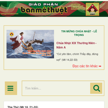
TRANG NHẤT
GIỚI THIỆU
GIÁO XỨ
TIN MỪNG CHÚA NHẬT - LỄ
DÒNG TU
TRỌNG
BAN MỤC VỤ
Chúa Nhật XIX Thường Niên -
Năm A
ĐOÀN THỂ CG
“Cứ yên tâm, chính Thầy đây, đừng
sợ!” (Mt 14,22-33)
LINH MỤC
Đọc các tin khác ➥
ĐIỂM HÀNH HƯƠNG
Tha Thứ (Mt 18, 21-35)