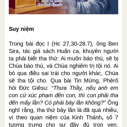
Suy niệm
Trong bài đọc I (Hc 27,30-28.7)
,
ông Ben
Sira, tác giả sách Huấn ca, khuyên người
ta phải biết tha thứ:
Ai muốn báo thù, sẽ bị
Chúa báo thù, và Chúa nghiêm trị tội nó.
Ai
bỏ qua điều sai trái cho người khác, Chúa
sẽ tha tội cho. Qua bài Tin Mừng, Phêrô
hỏi Đức Giêsu:
“Thưa Thầy, nếu anh em
con cứ xúc phạm đến con, thì con phải tha
đến mấy lần? Có phải bảy lần không?”
Ông
nghĩ rằng, tha thứ bảy lần là đã quá nhiều,
vì
theo quan niệm của Kinh Thánh
,
số 7
tượng trưng cho sự đầy đủ trọn vẹn.