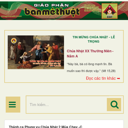
TRANG NHẤT
GIỚI THIỆU
GIÁO XỨ
TIN MỪNG CHÚA NHẬT - LỄ
DÒNG TU
TRỌNG
BAN MỤC VỤ
Chúa Nhật XX Thường Niên -
Năm A
ĐOÀN THỂ CG
“Này bà, bà có lòng mạnh tin. Bà
muốn sao thì được vậy.” (Mt 15,28)
LINH MỤC
Đọc các tin khác ➥
ĐIỂM HÀNH HƯƠNG
Thánh ca Phụng vụ Chúa Nhật 2 Mùa Chay -C