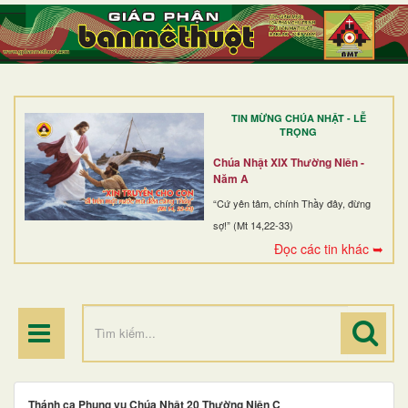
TRANG NHẤT
GIỚI THIỆU
GIÁO XỨ
TIN MỪNG CHÚA NHẬT - LỄ
DÒNG TU
TRỌNG
BAN MỤC VỤ
Chúa Nhật XIX Thường Niên -
Năm A
ĐOÀN THỂ CG
“Cứ yên tâm, chính Thầy đây, đừng
sợ!” (Mt 14,22-33)
LINH MỤC
Đọc các tin khác ➥
ĐIỂM HÀNH HƯƠNG
Thánh ca Phụng vụ Chúa Nhật 20 Thường Niên C