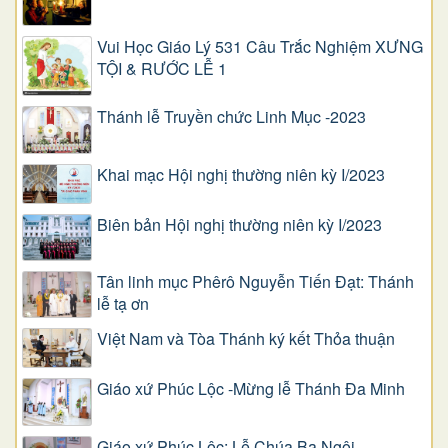
Vui Học Giáo Lý 531 Câu Trắc Nghiệm XƯNG
TỘI & RƯỚC LỄ 1
Thánh lễ Truyền chức Linh Mục -2023
Khai mạc Hội nghị thường niên kỳ I/2023
Biên bản Hội nghị thường niên kỳ I/2023
Tân linh mục Phêrô Nguyễn Tiến Đạt: Thánh
lễ tạ ơn
Việt Nam và Tòa Thánh ký kết Thỏa thuận
Giáo xứ Phúc Lộc -Mừng lễ Thánh Đa Minh
Giáo xứ Phúc Lộc: Lễ Chúa Ba Ngôi