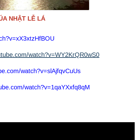
ÚA NHẬT LỄ LÁ
atch?v=xX3xtzHfBOU
outube.com/watch?v=WY2KrQR0wS0
ube.com/watch?v=slAjfqvCuUs
utube.com/watch?v=1qaYXxfq8qM