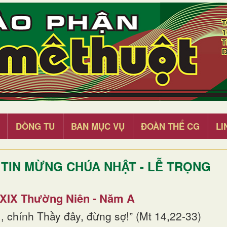
DÒNG TU
BAN MỤC VỤ
ĐOÀN THỂ CG
LI
TIN MỪNG CHÚA NHẬT - LỄ TRỌNG
 XIX Thường Niên - Năm A
, chính Thầy đây, đừng sợ!” (Mt 14,22-33)