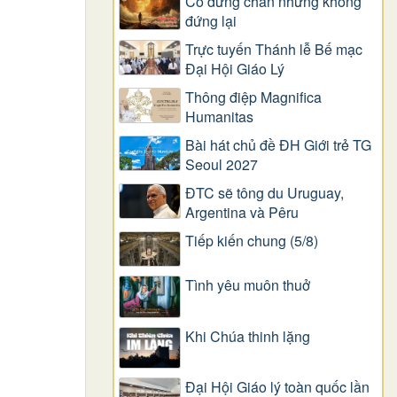
Có dừng chân nhưng không
đứng lại
Trực tuyến Thánh lễ Bế mạc
Đại Hội Giáo Lý
Thông điệp Magnifica
Humanitas
Bài hát chủ đề ĐH Giới trẻ TG
Seoul 2027
ĐTC sẽ tông du Uruguay,
Argentina và Pêru
Tiếp kiến chung (5/8)
Tình yêu muôn thuở
Khi Chúa thinh lặng
Đại Hội Giáo lý toàn quốc lần