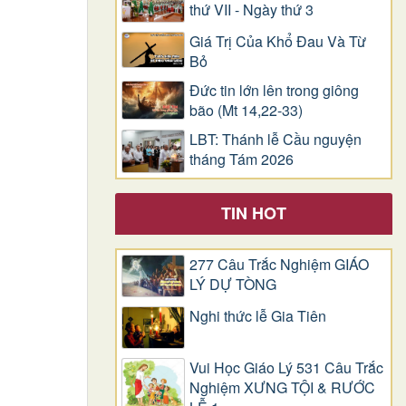
thứ VII - Ngày thứ 3
Giá Trị Của Khổ Ðau Và Từ
Bỏ
Đức tin lớn lên trong giông
bão (Mt 14,22-33)
LBT: Thánh lễ Cầu nguyện
tháng Tám 2026
TIN HOT
277 Câu Trắc Nghiệm GIÁO
LÝ DỰ TÒNG
Nghi thức lễ Gia Tiên
Vui Học Giáo Lý 531 Câu Trắc
Nghiệm XƯNG TỘI & RƯỚC