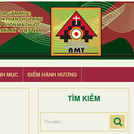
NH MỤC
ĐIỂM HÀNH HƯƠNG
TÌM KIẾM