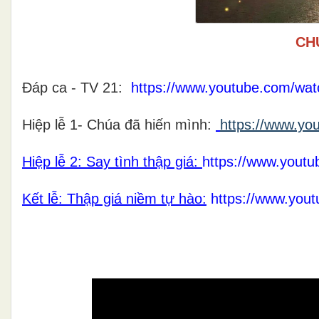
CH
Đá
p ca - TV 21:
https://www.youtube.com/w
Hi
ệ
p l
ễ 1
- Chúa đã hiến mình:
https://www.y
Hiệp lễ 2: Say tình thập giá:
https://www.yout
Kết lễ: Thập giá niềm tự hào:
https://www.yo