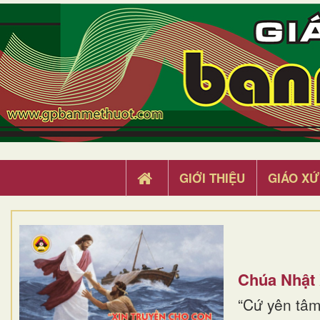
GIỚI THIỆU
GIÁO XỨ
Chúa Nhật
“Cứ yên tâm