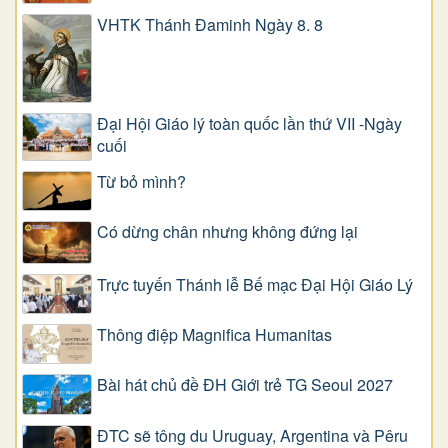
VHTK Thánh Đaminh Ngày 8. 8
Đại Hội Giáo lý toàn quốc lần thứ VII -Ngày
cuối
Từ bỏ mình?
Có dừng chân nhưng không đứng lại
Trực tuyến Thánh lễ Bế mạc Đại Hội Giáo Lý
Thông điệp Magnifica Humanitas
Bài hát chủ đề ĐH Giới trẻ TG Seoul 2027
ĐTC sẽ tông du Uruguay, Argentina và Pêru