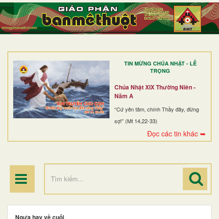
TRANG NHẤT
GIỚI THIỆU
GIÁO XỨ
TIN MỪNG CHÚA NHẬT - LỄ
DÒNG TU
TRỌNG
BAN MỤC VỤ
Chúa Nhật XIX Thường Niên -
Năm A
ĐOÀN THỂ CG
“Cứ yên tâm, chính Thầy đây, đừng
sợ!” (Mt 14,22-33)
LINH MỤC
Đọc các tin khác ➥
ĐIỂM HÀNH HƯƠNG
Ngựa hay về cuối