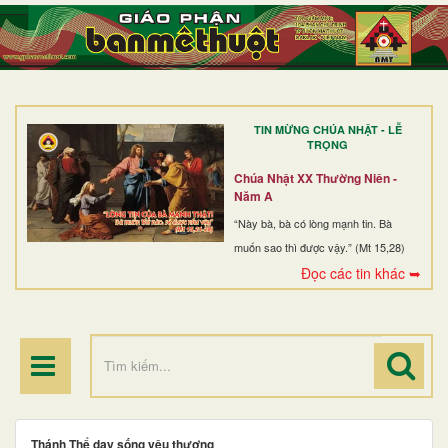
TRANG NHẤT
GIỚI THIỆU
GIÁO XỨ
TIN MỪNG CHÚA NHẬT - LỄ
DÒNG TU
TRỌNG
BAN MỤC VỤ
Chúa Nhật XX Thường Niên -
Năm A
ĐOÀN THỂ CG
“Này bà, bà có lòng mạnh tin. Bà
muốn sao thì được vậy.” (Mt 15,28)
LINH MỤC
Đọc các tin khác ➥
ĐIỂM HÀNH HƯƠNG
Thánh Thể dạy sống yêu thương