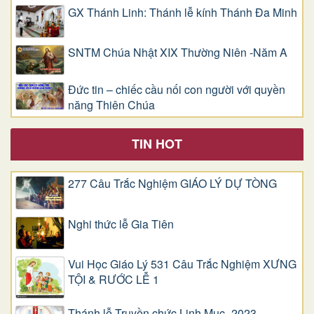
GX Thánh Linh: Thánh lễ kính Thánh Đa Minh
SNTM Chúa Nhật XIX Thường Niên -Năm A
Đức tin – chiếc cầu nối con người với quyền
năng Thiên Chúa
TIN HOT
277 Câu Trắc Nghiệm GIÁO LÝ DỰ TÒNG
Nghi thức lễ Gia Tiên
Vui Học Giáo Lý 531 Câu Trắc Nghiệm XƯNG
TỘI & RƯỚC LỄ 1
Thánh lễ Truyền chức Linh Mục -2023