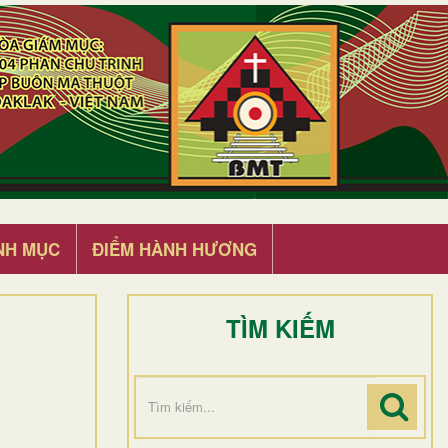
NH MỤC
ĐIỂM HÀNH HƯƠNG
TÌM KIẾM