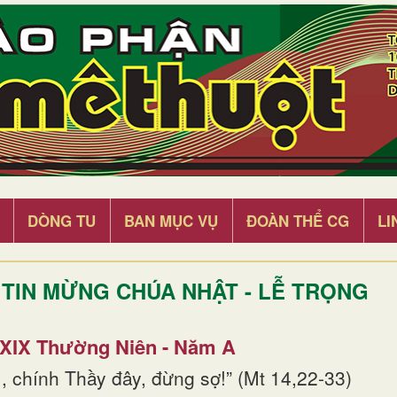
DÒNG TU
BAN MỤC VỤ
ĐOÀN THỂ CG
LI
TIN MỪNG CHÚA NHẬT - LỄ TRỌNG
 XIX Thường Niên - Năm A
, chính Thầy đây, đừng sợ!” (Mt 14,22-33)