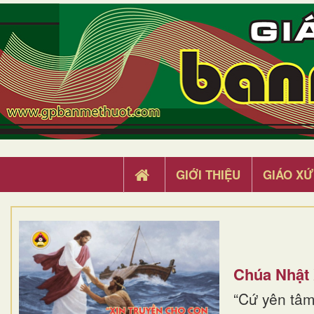
GIỚI THIỆU
GIÁO XỨ
Chúa Nhật
“Cứ yên tâm