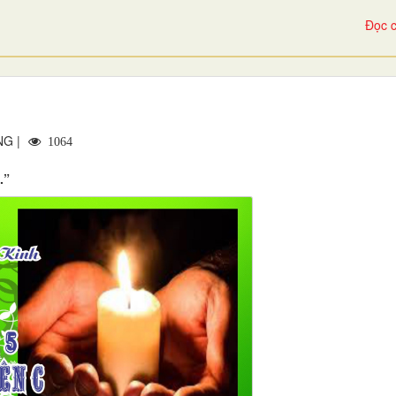
Đọc c
NG |
1064
.”