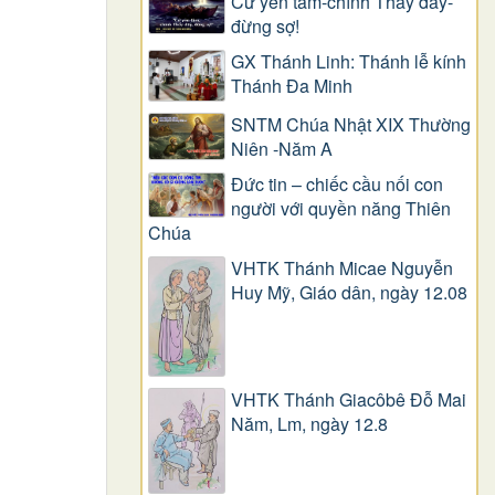
Cứ yên tâm-chính Thầy đây-
đừng sợ!
GX Thánh Linh: Thánh lễ kính
Thánh Đa Minh
SNTM Chúa Nhật XIX Thường
Niên -Năm A
Đức tin – chiếc cầu nối con
người với quyền năng Thiên
Chúa
VHTK Thánh Micae Nguyễn
Huy Mỹ, Giáo dân, ngày 12.08
VHTK Thánh Giacôbê Ðỗ Mai
Năm, Lm, ngày 12.8