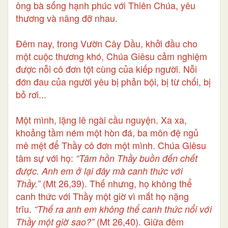
ông bà sống hạnh phúc với Thiên Chúa, yêu
thương và nâng đỡ nhau.
Đêm nay, trong Vườn Cây Dầu, khởi đầu cho
một cuộc thương khó, Chúa Giêsu cảm nghiệm
được nỗi cô đơn tột cùng của kiếp người. Nỗi
đớn đau của người yêu bị phản bội, bị từ chối, bị
bỏ rơi...
Một mình, lặng lẽ ngài cầu nguyện. Xa xa,
khoảng tầm ném một hòn đá, ba môn đệ ngủ
mê mệt để Thầy cô đơn một mình. Chúa Giêsu
tâm sự với họ:
“Tâm hồn Thầy buồn đến chết
được. Anh em ở lại đây mà canh thức với
(Mt 26,39). Thế nhưng, họ không thể
Thầy.”
canh thức với Thầy một giờ vì mắt họ nặng
trĩu.
“Thế ra anh em không thể canh thức nổi với
(Mt 26,40). Giữa đêm
Thầy một giờ sao?”