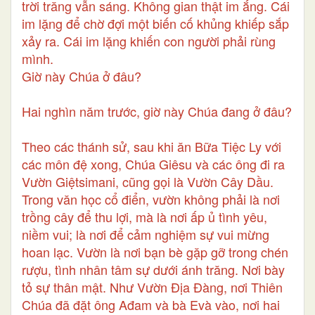
trời trăng vẫn sáng. Không gian thật im ắng. Cái
im lặng để chờ đợi một biến cố khủng khiếp sắp
xảy ra. Cái im lặng khiến con người phải rùng
mình.
Giờ này Chúa ở đâu?
Hai nghìn năm trước, giờ này Chúa đang ở đâu?
Theo các thánh sử, sau khi ăn Bữa Tiệc Ly với
các môn đệ xong, Chúa Giêsu và các ông đi ra
Vườn Giệtsimani, cũng gọi là Vườn Cây Dầu.
Trong văn học cổ điển, vườn không phải là nơi
trồng cây để thu lợi, mà là nơi ấp ủ tình yêu,
niềm vui; là nơi để cảm nghiệm sự vui mừng
hoan lạc. Vườn là nơi bạn bè gặp gỡ trong chén
rượu, tình nhân tâm sự dưới ánh trăng. Nơi bày
tỏ sự thân mật. Như Vườn Địa Đàng, nơi Thiên
Chúa đã đặt ông Ađam và bà Evà vào, nơi hai