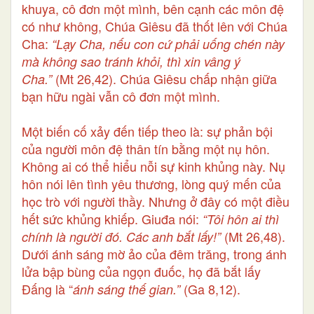
khuya, cô đơn một mình, bên cạnh các môn đệ
có như không, Chúa Giêsu đã thốt lên với Chúa
Cha:
“Lạy Cha, nếu con cứ phải uống chén này
mà không sao tránh khỏi, thì xin vâng ý
(Mt 26,42). Chúa Giêsu chấp nhận giữa
Cha.”
bạn hữu ngài vẫn cô đơn một mình.
Một biến cố xảy đến tiếp theo là: sự phản bội
của người môn đệ thân tín bằng một nụ hôn.
Không ai có thể hiểu nỗi sự kinh khủng này. Nụ
hôn nói lên tình yêu thương, lòng quý mến của
học trò với người thầy. Nhưng ở đây có một điều
hết sức khủng khiếp. Giuđa nói:
“Tôi hôn ai thì
(Mt 26,48).
chính là người đó. Các anh bắt lấy!”
Dưới ánh sáng mờ ảo của đêm trăng, trong ánh
lửa bập bùng của ngọn đuốc, họ đã bắt lấy
Đấng là “
(Ga 8,12).
ánh sáng thế gian.”