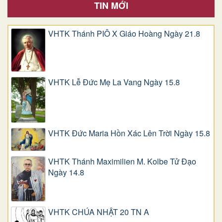
TIN MỚI
VHTK Thánh PIÔ X Giáo Hoàng Ngày 21.8
VHTK Lễ Đức Mẹ La Vang Ngày 15.8
VHTK Đức Maria Hồn Xác Lên Trời Ngày 15.8
VHTK Thánh Maximilien M. Kolbe Tử Đạo
Ngày 14.8
VHTK CHÚA NHẬT 20 TN A