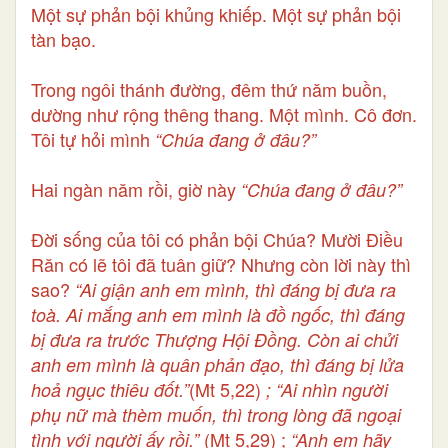
Một sự phản bội khủng khiếp. Một sự phản bội
tàn bạo.
Trong ngôi thánh đường, đêm thứ năm buồn,
dường như rộng thêng thang. Một mình. Cô đơn.
Tôi tự hỏi mình
“Chúa đang ở đâu?”
Hai ngàn năm rồi, giờ này
“Chúa đang ở đâu?”
Đời sống của tôi có phản bội Chúa? Mười Điều
Răn có lẽ tôi đã tuân giữ? Nhưng còn lời này thì
sao?
“Ai giận anh em mình, thì đáng bị đưa ra
toà. Ai mắng anh em mình là đồ ngốc, thì đáng
bị đưa ra trước Thượng Hội Đồng. Còn ai chửi
anh em mình là quân phản đạo, thì đáng bị lửa
(Mt 5,22)
hoả ngục thiêu đốt.”
; “Ai nhìn người
phụ nữ mà thèm muốn, thì trong lòng đã ngoại
(Mt 5,29) ;
tình với người ấy rồi.”
“Anh em hãy