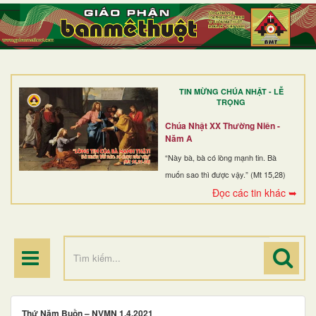
TRANG NHẤT
GIỚI THIỆU
GIÁO XỨ
TIN MỪNG CHÚA NHẬT - LỄ
DÒNG TU
TRỌNG
BAN MỤC VỤ
Chúa Nhật XX Thường Niên -
Năm A
ĐOÀN THỂ CG
“Này bà, bà có lòng mạnh tin. Bà
muốn sao thì được vậy.” (Mt 15,28)
LINH MỤC
Đọc các tin khác ➥
ĐIỂM HÀNH HƯƠNG
Thứ Năm Buồn – NVMN 1.4.2021