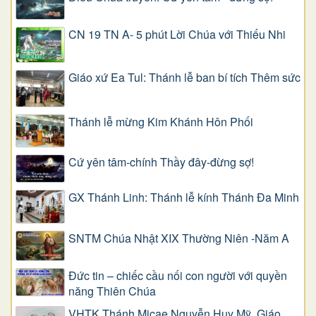
CN 19 TN A- 5 phút Lời Chúa với Thiếu Nhi
Giáo xứ Ea Tul: Thánh lễ ban bí tích Thêm sức
Thánh lễ mừng Kim Khánh Hôn Phối
Cứ yên tâm-chính Thầy đây-đừng sợ!
GX Thánh Linh: Thánh lễ kính Thánh Đa Minh
SNTM Chúa Nhật XIX Thường Niên -Năm A
Đức tin – chiếc cầu nối con người với quyền
năng Thiên Chúa
VHTK Thánh Micae Nguyễn Huy Mỹ, Giáo