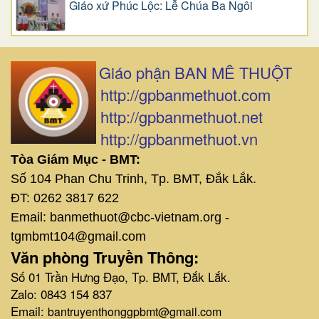
Giáo xứ Phúc Lộc: Lễ Chúa Ba Ngôi
Giáo phận BAN MÊ THUỘT
http://gpbanmethuot.com
http://gpbanmethuot.net
http://gpbanmethuot.vn
Tòa Giám Mục - BMT:
Số 104 Phan Chu Trinh, Tp. BMT, Đắk Lắk.
ĐT: 0262 3817 622
Email: banmethuot@cbc-vietnam.org -
tgmbmt104@gmail.com
Văn phòng Truyền Thông:
Số 01 Trần Hưng Đạo, Tp. BMT, Đắk Lắk.
Zalo: 0843 154 837
Email:
bantruyenthonggpbmt@gmail.com