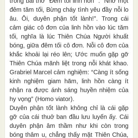
trong bài thơ “Đêm tối linh hồn” : “Nhờ một
đêm tăm tối, Bừng cháy tình yêu đầy nỗi lo
âu. Ôi, duyên phận tốt lành!”. Trong cái
cảm giác cô đơn của linh hồn vào lúc tăm
tối, nghĩa là lúc Thiên Chúa Người khuất
bóng, giữa đêm tối cô đơn. Nỗi cô đơn của
khắc khoải lại réo lên; Ước muốn gặp gỡ
Thiên Chúa mãnh liệt trong nỗi khát khao.
Grabriel Marcel cảm nghiệm: “Càng ít sống
kinh nghiệm giam hãm, linh hồn càng ít
nhận ra được ánh sáng huyền nhiệm của
hy vọng” (Homo viator).
Duyên phận tốt lành không chỉ là cái gặp
gỡ của cái thuở ban đầu lưu luyến ấy. Cái
duyên phận âm thầm như khi còn trong
bóng thâm u, chẳng thấy mặt Thiên Chúa,