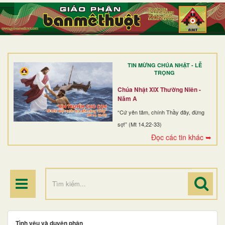
TRANG NHẤT
GIỚI THIỆU
GIÁO XỨ
TIN MỪNG CHÚA NHẬT - LỄ
DÒNG TU
TRỌNG
BAN MỤC VỤ
Chúa Nhật XIX Thường Niên -
Năm A
ĐOÀN THỂ CG
“Cứ yên tâm, chính Thầy đây, đừng
sợ!” (Mt 14,22-33)
LINH MỤC
Đọc các tin khác ➥
ĐIỂM HÀNH HƯƠNG
Tình yêu và duyên phận