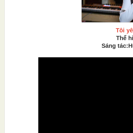
Tôi y
Thể h
Sáng tác:H