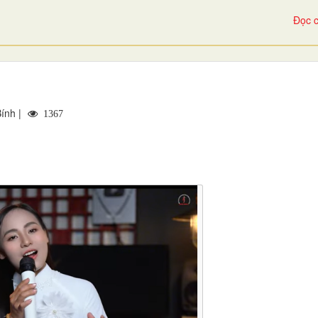
Đọc c
ính |
1367