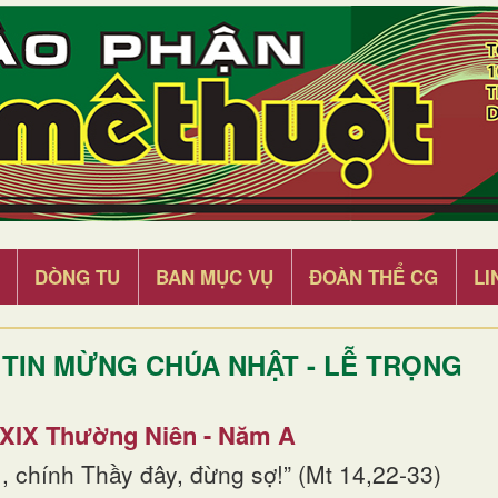
DÒNG TU
BAN MỤC VỤ
ĐOÀN THỂ CG
LI
TIN MỪNG CHÚA NHẬT - LỄ TRỌNG
 XIX Thường Niên - Năm A
, chính Thầy đây, đừng sợ!” (Mt 14,22-33)