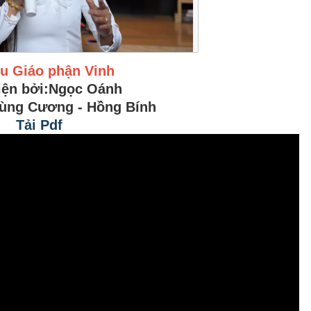
êu Giáo phận Vinh
iện bởi:Ngọc Oánh
ùng Cương - Hồng Bính
Tải Pdf