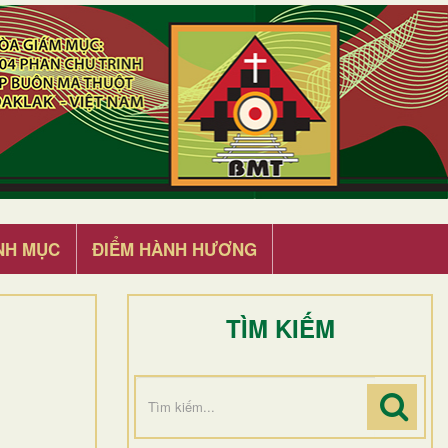
NH MỤC
ĐIỂM HÀNH HƯƠNG
TÌM KIẾM