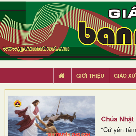
GIỚI THIỆU
GIÁO XỨ
Chúa Nhật
“Cứ yên tâm