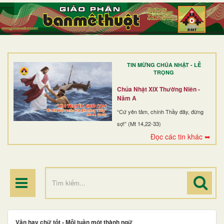
TRANG NHẤT
GIỚI THIỆU
GIÁO XỨ
TIN MỪNG CHÚA NHẬT - LỄ
DÒNG TU
TRỌNG
BAN MỤC VỤ
Chúa Nhật XIX Thường Niên -
Năm A
ĐOÀN THỂ CG
“Cứ yên tâm, chính Thầy đây, đừng
sợ!” (Mt 14,22-33)
LINH MỤC
Đọc các tin khác ➥
ĐIỂM HÀNH HƯƠNG
Văn hay chữ tốt - Mỗi tuần một thành ngữ