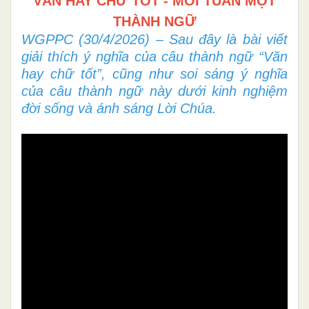
VĂN HAY CHỮ TỐT - MỖI TUẦN MỘT
THÀNH NGỮ
WGPPC (30/4/2026) – Sau đây là bài viết
giải thích ý nghĩa của câu thành ngữ “Văn
hay chữ tốt”, cũng như soi sáng ý nghĩa
của câu thành ngữ này dưới kinh nghiệm
đời sống và ánh sáng Lời Chúa.