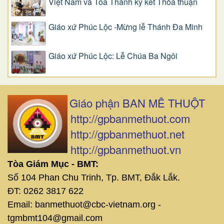
Việt Nam và Tòa Thánh ký kết Thỏa thuận
Giáo xứ Phúc Lộc -Mừng lễ Thánh Đa Minh
Giáo xứ Phúc Lộc: Lễ Chúa Ba Ngôi
Giáo phận BAN MÊ THUỘT
http://gpbanmethuot.com
http://gpbanmethuot.net
http://gpbanmethuot.vn
Tòa Giám Mục - BMT:
Số 104 Phan Chu Trinh, Tp. BMT, Đắk Lắk.
ĐT: 0262 3817 622
Email: banmethuot@cbc-vietnam.org -
tgmbmt104@gmail.com