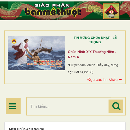
TRANG NHẤT
GIỚI THIỆU
GIÁO XỨ
TIN MỪNG CHÚA NHẬT - LỄ
DÒNG TU
TRỌNG
BAN MỤC VỤ
Chúa Nhật XIX Thường Niên -
Năm A
ĐOÀN THỂ CG
“Cứ yên tâm, chính Thầy đây, đừng
sợ!” (Mt 14,22-33)
LINH MỤC
Đọc các tin khác ➥
ĐIỂM HÀNH HƯƠNG
Mến Chúa-Yêu Người