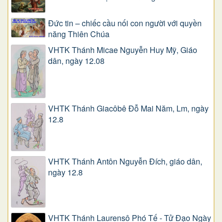
Đức tin – chiếc cầu nối con người với quyền
năng Thiên Chúa
VHTK Thánh Micae Nguyễn Huy Mỹ, Giáo
dân, ngày 12.08
VHTK Thánh Giacôbê Ðỗ Mai Năm, Lm, ngày
12.8
VHTK Thánh Antôn Nguyễn Ðích, giáo dân,
ngày 12.8
VHTK Thánh Laurensô Phó Tế - Tử Đạo Ngày