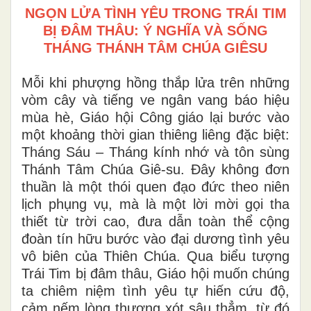
NGỌN LỬA TÌNH YÊU TRONG TRÁI TIM
BỊ ĐÂM THÂU: Ý NGHĨA VÀ SỐNG
THÁNG THÁNH TÂM CHÚA GIÊSU
Mỗi khi phượng hồng thắp lửa trên những
vòm cây và tiếng ve ngân vang báo hiệu
mùa hè, Giáo hội Công giáo lại bước vào
một khoảng thời gian thiêng liêng đặc biệt:
Tháng Sáu – Tháng kính nhớ và tôn sùng
Thánh Tâm Chúa Giê-su. Đây không đơn
thuần là một thói quen đạo đức theo niên
lịch phụng vụ, mà là một lời mời gọi tha
thiết từ trời cao, đưa dẫn toàn thể cộng
đoàn tín hữu bước vào đại dương tình yêu
vô biên của Thiên Chúa. Qua biểu tượng
Trái Tim bị đâm thâu, Giáo hội muốn chúng
ta chiêm niệm tình yêu tự hiến cứu độ,
cảm nếm lòng thương xót sâu thẳm, từ đó