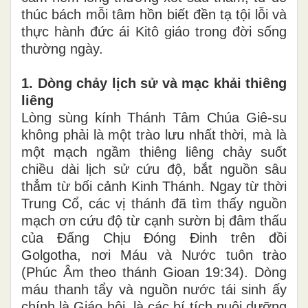
thúc bách mỗi tâm hồn biết đền tạ tội lỗi và
thực hành đức ái Kitô giáo trong đời sống
thường ngày.
1. Dòng chảy lịch sử và mạc khải thiêng
liêng
Lòng sùng kính Thánh Tâm Chúa Giê-su
không phải là một trào lưu nhất thời, mà là
một mạch ngầm thiêng liêng chảy suốt
chiều dài lịch sử cứu độ, bắt nguồn sâu
thẳm từ bối cảnh Kinh Thánh. Ngay từ thời
Trung Cổ, các vị thánh đã tìm thấy nguồn
mạch ơn cứu độ từ cạnh sườn bị đâm thấu
của Đấng Chịu Đóng Đinh trên đồi
Golgotha, nơi Máu và Nước tuôn trào
(Phúc Âm theo thánh Gioan 19:34). Dòng
máu thanh tẩy và nguồn nước tái sinh ấy
chính là Giáo hội, là các bí tích nuôi dưỡng