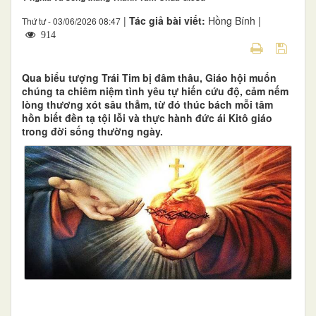
|
Tác giả bài viết:
Hồng Bính |
Thứ tư - 03/06/2026 08:47
914
Qua biểu tượng Trái Tim bị đâm thâu, Giáo hội muốn
chúng ta chiêm niệm tình yêu tự hiến cứu độ, cảm nếm
lòng thương xót sâu thẳm, từ đó thúc bách mỗi tâm
hồn biết đền tạ tội lỗi và thực hành đức ái Kitô giáo
trong đời sống thường ngày.