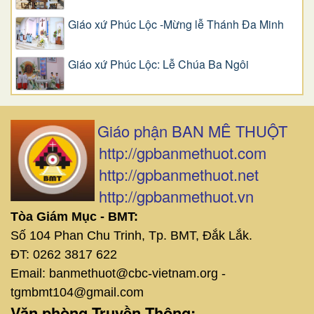
Giáo xứ Phúc Lộc -Mừng lễ Thánh Đa Minh
Giáo xứ Phúc Lộc: Lễ Chúa Ba Ngôi
Giáo phận BAN MÊ THUỘT
http://gpbanmethuot.com
http://gpbanmethuot.net
http://gpbanmethuot.vn
Tòa Giám Mục - BMT:
Số 104 Phan Chu Trinh, Tp. BMT, Đắk Lắk.
ĐT: 0262 3817 622
Email: banmethuot@cbc-vietnam.org -
tgmbmt104@gmail.com
Văn phòng Truyền Thông: