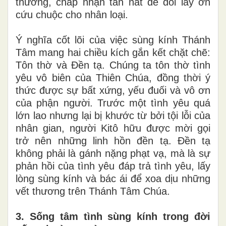
thương, chấp nhận tan nát để đổi lấy ơn
cứu chuộc cho nhân loại.
Ý nghĩa cốt lõi của việc sùng kính Thánh
Tâm mang hai chiều kích gắn kết chặt chẽ:
Tôn thờ và Đền tạ. Chúng ta tôn thờ tình
yêu vô biên của Thiên Chúa, đồng thời ý
thức được sự bất xứng, yếu đuối và vô ơn
của phận người. Trước một tình yêu quá
lớn lao nhưng lại bị khước từ bởi tội lỗi của
nhân gian, người Kitô hữu được mời gọi
trở nên những linh hồn đền tạ. Đền tạ
không phải là gánh nặng phạt vạ, mà là sự
phản hồi của tình yêu đáp trả tình yêu, lấy
lòng sùng kính và bác ái để xoa dịu những
vết thương trên Thánh Tâm Chúa.
3. Sống tâm tình sùng kính trong đời