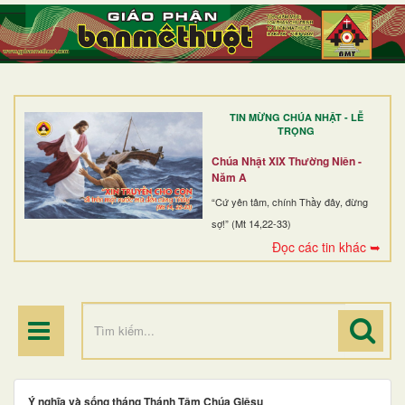
TRANG NHẤT
GIỚI THIỆU
GIÁO XỨ
TIN MỪNG CHÚA NHẬT - LỄ
DÒNG TU
TRỌNG
BAN MỤC VỤ
Chúa Nhật XIX Thường Niên -
Năm A
ĐOÀN THỂ CG
“Cứ yên tâm, chính Thầy đây, đừng
sợ!” (Mt 14,22-33)
LINH MỤC
Đọc các tin khác ➥
ĐIỂM HÀNH HƯƠNG
Ý nghĩa và sống tháng Thánh Tâm Chúa Giêsu