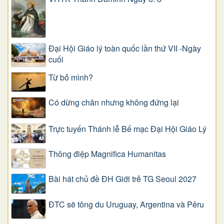
Đại Hội Giáo lý toàn quốc lần thứ VII -Ngày
cuối
Từ bỏ mình?
Có dừng chân nhưng không đứng lại
Trực tuyến Thánh lễ Bế mạc Đại Hội Giáo Lý
Thông điệp Magnifica Humanitas
Bài hát chủ đề ĐH Giới trẻ TG Seoul 2027
ĐTC sẽ tông du Uruguay, Argentina và Pêru