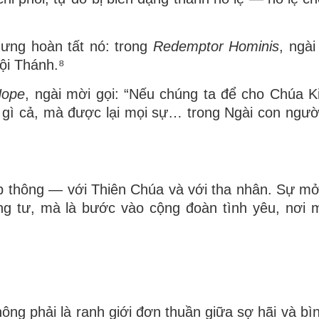
nhưng
hoàn tất
nó: trong
Redemptor Hominis
, ngài
ội Thánh.⁸
Hope
, ngài mời gọi: “Nếu chúng ta để cho Chúa Ki
gì cả, mà được lại mọi sự… trong Ngài con ngườ
p thông — với Thiên Chúa và với tha nhân. Sự m
ng tư, mà là bước vào cộng đoàn tình yêu, nơi 
ông phải là ranh giới đơn thuần giữa sợ hãi và bì