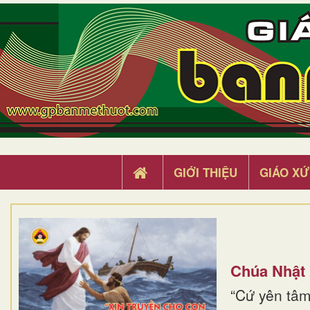
GIỚI THIỆU
GIÁO XỨ
Chúa Nhật
“Cứ yên tâm