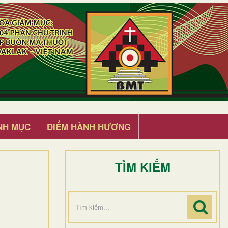
NH MỤC
ĐIỂM HÀNH HƯƠNG
TÌM KIẾM