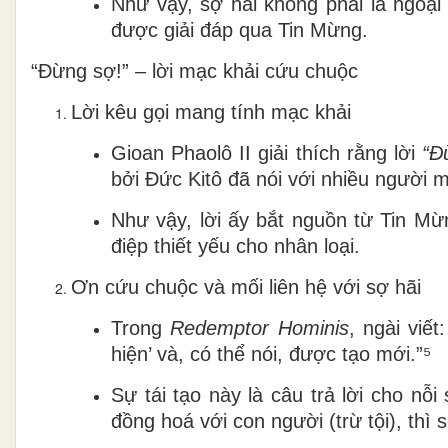
Như vậy, sợ hãi không phải là ngoại
được giải đáp qua Tin Mừng.
“Đừng sợ!” – lời mạc khải cứu chuộc
Lời kêu gọi mang tính mạc khải
Gioan Phaolô II giải thích rằng lời
“Đ
bởi Đức Kitô đã nói với nhiều người m
Như vậy, lời ấy bắt nguồn từ Tin Mừn
điệp thiết yếu cho nhân loại.
Ơn cứu chuộc và mối liên hệ với sợ hãi
Trong
Redemptor Hominis
, ngài viế
hiện’ và, có thể nói, được tạo mới.”⁵
Sự tái tạo này là câu trả lời cho nỗ
đồng hoá với con người (trừ tội), thì s