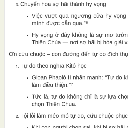
Chuyển hóa sợ hãi thành hy vọng
Việc vượt qua ngưỡng cửa hy vọng 
mình được dẫn qua.”⁶
Hy vọng ở đây không là sự mơ tưởn
Thiên Chúa — nơi sợ hãi bị hóa giải v
Ơn cứu chuộc – con đường đến tự do đích th
Tự do theo nghĩa Kitô học
Gioan Phaolô II nhấn mạnh: “Tự do k
làm điều thiện.”⁷
Tức là, tự do không chỉ là sự lựa ch
chọn Thiên Chúa.
Tội lỗi làm méo mó tự do, cứu chuộc phục
Khi con người chọn sai, khi bị sợ hãi 