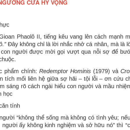
NGƯỠNG CỬA HY VỌNG
thực
Gioan Phaolô II, tiếng kêu vang lên cách mạnh 
ô.”
Đây không chỉ là lời nhắc nhở cá nhân, mà là lờ
 con người được mời gọi vượt qua nỗi sợ để bư
chuộc.
ác phẩm chính:
Redemptor Hominis
(1979) và
Cro
n tích mối liên hệ giữa
sợ hãi – tội lỗi – ơn cứu 
àm sáng rõ cách ngài hiểu con người và mầu nhiệ
n học
căn tính
 người “không thể sống mà không có tình yêu; nếu
 người ấy không kinh nghiệm và sở hữu nó” thì “