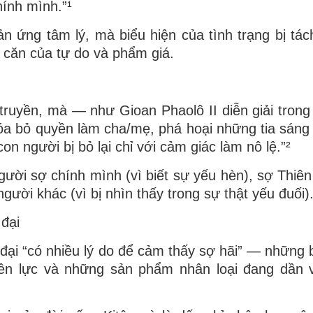
hính mình.”¹
 ứng tâm lý, mà biểu hiện của tình trạng bị tách
 căn của tự do và phẩm giá.
h truyền, mà — như Gioan Phaolô II diễn giải tron
óa bỏ quyền làm cha/mẹ, phá hoại những tia sáng 
con người bị bỏ lại chỉ với cảm giác làm nô lệ.”²
người sợ chính mình (vì biết sự yếu hèn), sợ Thiên
ười khác (vì bị nhìn thấy trong sự thật yếu đuối)
 đại
đại “có nhiều lý do để cảm thấy sợ hãi” — những 
yền lực và những sản phẩm nhân loại đang dần 