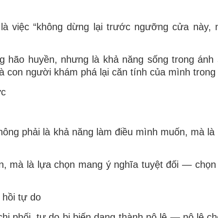
là việc “không dừng lại trước ngưỡng cửa này,
g hão huyền, nhưng là khả năng sống trong ánh
à con người khám phá lại căn tính của mình trong 
ực
hông phải là khả năng làm điều mình muốn, mà là
ọn, mà là lựa chọn mang ý nghĩa tuyệt đối — chọn 
 hồi tự do
chi phối, tự do bị biến dạng thành nô lệ — nô lệ ch