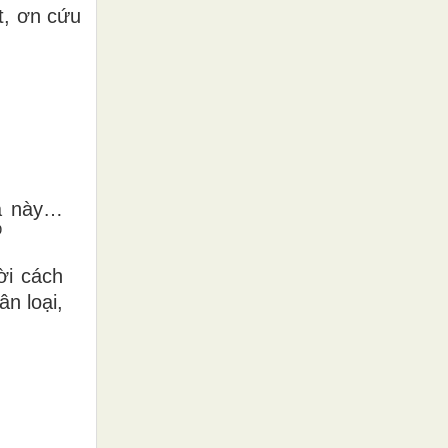
t, ơn cứu
ửa này…
⁰
ời cách
n loại,