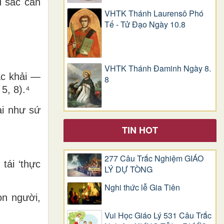
u sắc cần
VHTK Thánh Laurensô Phó
Tế - Tử Đạo Ngày 10.8
VHTK Thánh Đaminh Ngày 8.
ạc khải —
8
5, 8).⁴
ại như sứ
TIN HOT
277 Câu Trắc Nghiệm GIÁO
tái ‘thực
LÝ DỰ TÒNG
Nghi thức lễ Gia Tiên
on người,
Vui Học Giáo Lý 531 Câu Trắc