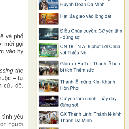
Huynh Đoàn Đa Minh
Hạt lúa gieo vào lòng đất
Điều Chúa truyền: Cứ yên tâm
mẽ và phổ
- đừng sợ!
i mời gọi
CN 19 TN A- 5 phút Lời Chúa
ớc vào hy
với Thiếu Nhi
Giáo xứ Ea Tul: Thánh lễ ban
bí tích Thêm sức
ssing the
chuộc – tự
Thánh lễ mừng Kim Khánh
m cứu độ.
Hôn Phối
Cứ yên tâm-chính Thầy đây-
đừng sợ!
GX Thánh Linh: Thánh lễ kính
 tình yêu
Thánh Đa Minh
con người