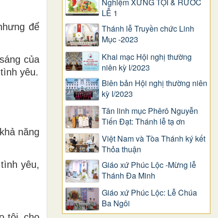
Nghiệm XƯNG TỘI & RƯỚC
LỄ 1
 nhưng để
Thánh lễ Truyền chức Linh
Mục -2023
Khai mạc Hội nghị thường
 sáng của
niên kỳ I/2023
tình yêu.
Biên bản Hội nghị thường niên
kỳ I/2023
Tân linh mục Phêrô Nguyễn
Tiến Đạt: Thánh lễ tạ ơn
 khả năng
Việt Nam và Tòa Thánh ký kết
Thỏa thuận
Giáo xứ Phúc Lộc -Mừng lễ
tình yêu,
Thánh Đa Minh
Giáo xứ Phúc Lộc: Lễ Chúa
Ba Ngôi
o tội, cho