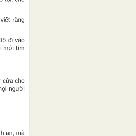
 viết rằng
tô đi vào
i mới tìm
ở cửa cho
mọi người
nh an, mà