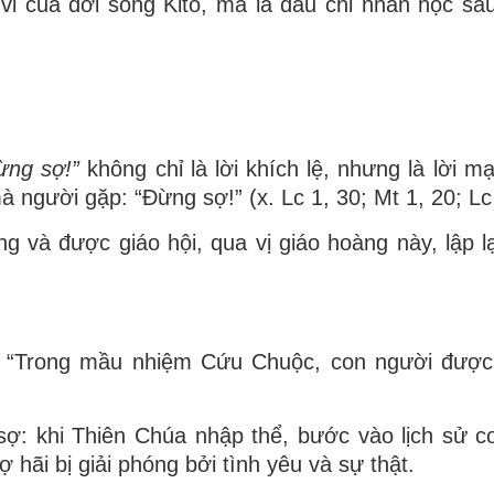
 vi của đời sống Kitô, mà là dấu chỉ nhân học sâ
ừng sợ!”
không chỉ là lời khích lệ, nhưng là lời m
à người gặp: “Đừng sợ!” (x. Lc 1, 30; Mt 1, 20; Lc 
g và được giáo hội, qua vị giáo hoàng này, lập l
t: “Trong mầu nhiệm Cứu Chuộc, con người được 
i sợ: khi Thiên Chúa nhập thể, bước vào lịch sử c
ợ hãi bị giải phóng bởi tình yêu và sự thật.