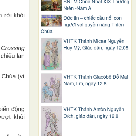
SNTM Chúa Nhật XIX Thường
Niên -Năm A
 rời khỏi
Đức tin – chiếc cầu nối con
người với quyền năng Thiên
Chúa
VHTK Thánh Micae Nguyễn
Huy Mỹ, Giáo dân, ngày 12.08
g
Crossing
chiếu lan
 Chúa (vì
VHTK Thánh Giacôbê Ðỗ Mai
Năm, Lm, ngày 12.8
.
biến động
VHTK Thánh Antôn Nguyễn
Ðích, giáo dân, ngày 12.8
vượt khỏi