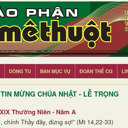
DÒNG TU
BAN MỤC VỤ
ĐOÀN THỂ CG
LI
TIN MỪNG CHÚA NHẬT - LỄ TRỌNG
 XIX Thường Niên - Năm A
, chính Thầy đây, đừng sợ!” (Mt 14,22-33)