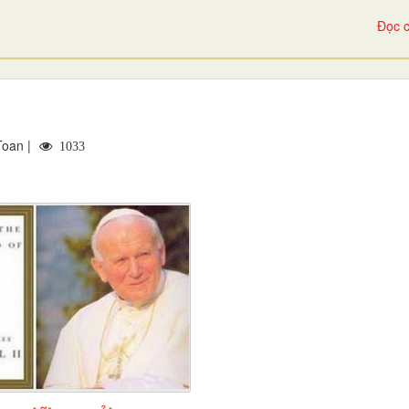
Đọc c
Toan |
1033