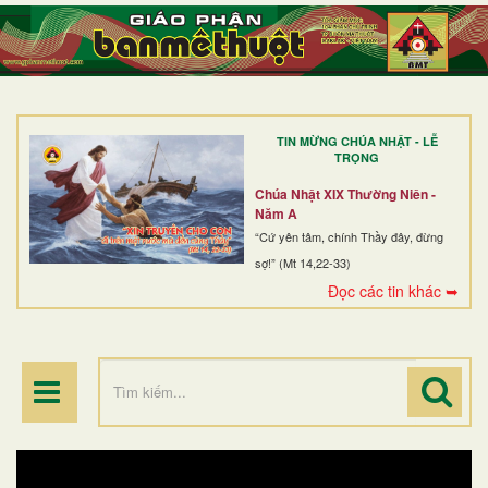
TRANG NHẤT
GIỚI THIỆU
GIÁO XỨ
TIN MỪNG CHÚA NHẬT - LỄ
DÒNG TU
TRỌNG
BAN MỤC VỤ
Chúa Nhật XIX Thường Niên -
Năm A
ĐOÀN THỂ CG
“Cứ yên tâm, chính Thầy đây, đừng
sợ!” (Mt 14,22-33)
LINH MỤC
Đọc các tin khác ➥
ĐIỂM HÀNH HƯƠNG