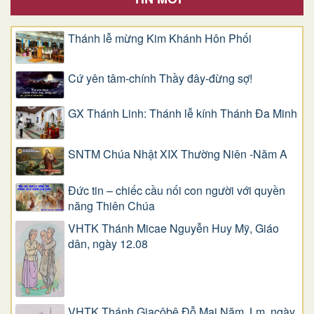
Thánh lễ mừng Kim Khánh Hôn Phối
Cứ yên tâm-chính Thầy đây-đừng sợ!
GX Thánh Linh: Thánh lễ kính Thánh Đa Minh
SNTM Chúa Nhật XIX Thường Niên -Năm A
Đức tin – chiếc cầu nối con người với quyền
năng Thiên Chúa
VHTK Thánh Micae Nguyễn Huy Mỹ, Giáo
dân, ngày 12.08
VHTK Thánh Giacôbê Ðỗ Mai Năm, Lm, ngày