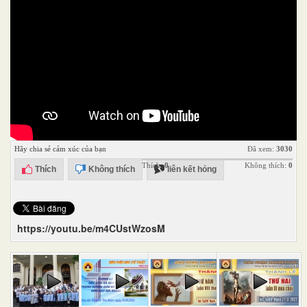
Hãy chia sẻ cảm xúc của bạn
Đã xem:
3030
Thích:
0
Không thích:
0
Thích
Không thích
liên kết hỏng
https://youtu.be/m4CUstWzosM