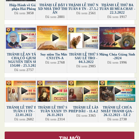
Hiệp Hành về Giáo
THÁNH LỄ ĐẶT ĐÁ
THÁNH LỄ THỨ NĂM
THÁNH LỄ THỨ BA
phận Hải Phòng
XD NHÀ THỜ THIÊN
TUẦN 8 TN - 27.5.2021
TUẦN III MÙA CHAY -
ÂN
22.3.2022
Đã xem
3050
Đã xem
2561
Đã xem
2881
Đã xem
1917
THÁNH LỄ AN TÁNG
Suy niệm Tin Mừng
THÁNH LỄ THỨ SÁU
Mừng Chúa Giáng Sinh
CHA CỐ GIUSE
CN31TN-A
SAU LỄ TRO -
-2024
NGUYỄN TIẾN SỰ -
04.3.2022
Đã xem
2768
Đã xem
1996
15G00 - 25.3.2022
Đã xem
2985
Đã xem
2757
THÁNH LỄ THỨ BẢY
THÁNH LỄ THỨ SÁU
THÁNH LỄ LÀM
THÁNH LỄ CHÚA
TUẦN I I TN -
TUẦN XXXIV TN -
PHÉP DẦU - 11.4.2022
NHẬT THÁNH GIA -
22.01.2022
26.11.2021
26.12.2021 - LỄ 2
Đã xem
3365
Đã xem
2602
Đã xem
2314
Đã xem
2730
TIN MỚI