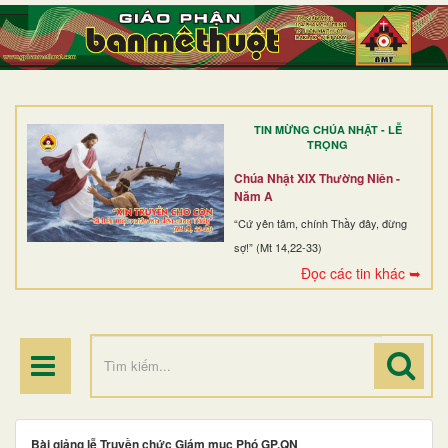
TRANG NHẤT
GIỚI THIỆU
GIÁO XỨ
TIN MỪNG CHÚA NHẬT - LỄ
DÒNG TU
TRỌNG
BAN MỤC VỤ
Chúa Nhật XIX Thường Niên -
Năm A
ĐOÀN THỂ CG
“Cứ yên tâm, chính Thầy đây, đừng
sợ!” (Mt 14,22-33)
LINH MỤC
Đọc các tin khác ➥
ĐIỂM HÀNH HƯƠNG
Bài giảng lễ Truyền chức Giám mục Phó GP.QN