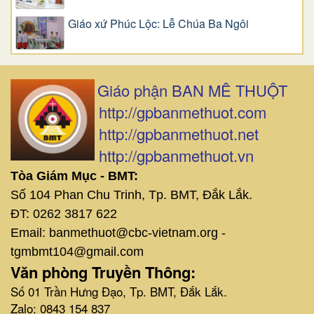
Giáo xứ Phúc Lộc: Lễ Chúa Ba Ngôi
Giáo phận BAN MÊ THUỘT
http://gpbanmethuot.com
http://gpbanmethuot.net
http://gpbanmethuot.vn
Tòa Giám Mục - BMT:
Số 104 Phan Chu Trinh, Tp. BMT, Đắk Lắk.
ĐT: 0262 3817 622
Email: banmethuot@cbc-vietnam.org -
tgmbmt104@gmail.com
Văn phòng Truyền Thông:
Số 01 Trần Hưng Đạo, Tp. BMT, Đắk Lắk.
Zalo: 0843 154 837