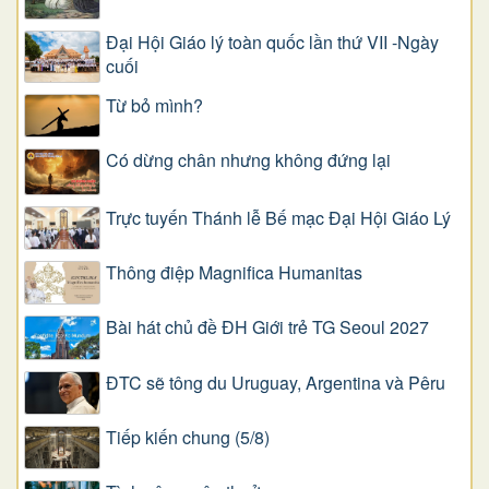
Đại Hội Giáo lý toàn quốc lần thứ VII -Ngày
cuối
Từ bỏ mình?
Có dừng chân nhưng không đứng lại
Trực tuyến Thánh lễ Bế mạc Đại Hội Giáo Lý
Thông điệp Magnifica Humanitas
Bài hát chủ đề ĐH Giới trẻ TG Seoul 2027
ĐTC sẽ tông du Uruguay, Argentina và Pêru
Tiếp kiến chung (5/8)