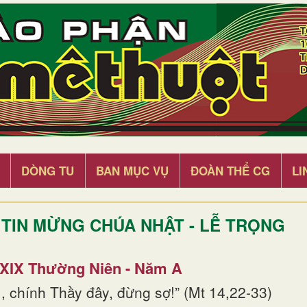
DÒNG TU
BAN MỤC VỤ
ĐOÀN THỂ CG
LI
TIN MỪNG CHÚA NHẬT - LỄ TRỌNG
 XIX Thường Niên - Năm A
, chính Thầy đây, đừng sợ!” (Mt 14,22-33)