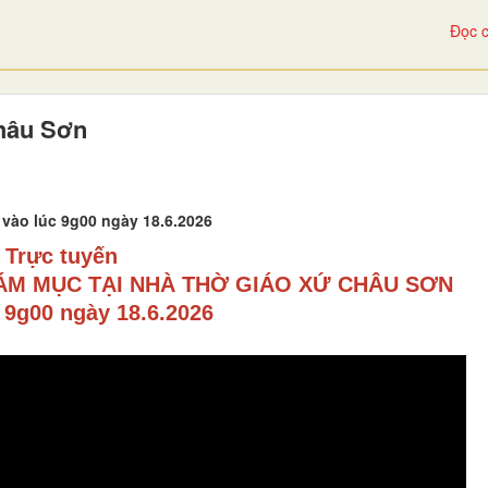
Đọc c
Châu Sơn
vào lúc 9g00 ngày 18.6.2026
Trực tuyến
ÁM MỤC TẠI NHÀ THỜ GIÁO XỨ CHÂU SƠN
c 9g00 ngày 18.6.2026