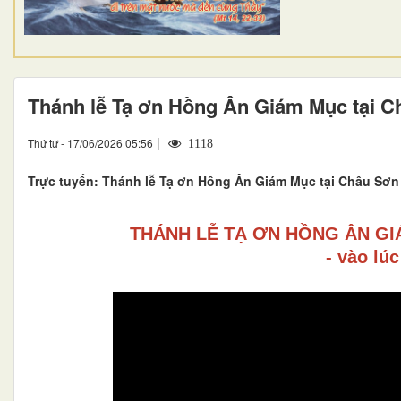
Thánh lễ Tạ ơn Hồng Ân Giám Mục tại 
|
Thứ tư - 17/06/2026 05:56
1118
Trực tuyến: Thánh lễ Tạ ơn Hồng Ân Giám Mục tại Châu Sơn 
THÁNH LỄ TẠ ƠN HỒNG ÂN GI
- vào lú