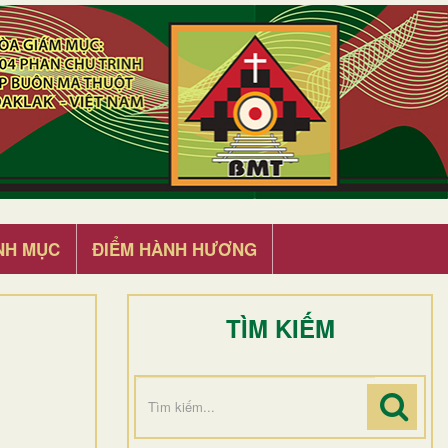
NH MỤC
ĐIỂM HÀNH HƯƠNG
TÌM KIẾM