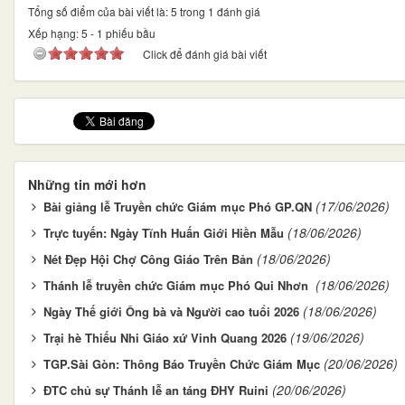
Tổng số điểm của bài viết là: 5 trong 1 đánh giá
Xếp hạng:
5
-
1
phiếu bầu
Click để đánh giá bài viết
Những tin mới hơn
(17/06/2026)
Bài giảng lễ Truyền chức Giám mục Phó GP.QN
(18/06/2026)
Trực tuyến: Ngày Tĩnh Huấn Giới Hiền Mẫu
(18/06/2026)
Nét Đẹp Hội Chợ Công Giáo Trên Bản
(18/06/2026)
Thánh lễ truyền chức Giám mục Phó Qui Nhơn
(18/06/2026)
Ngày Thế giới Ông bà và Người cao tuổi 2026
(19/06/2026)
Trại hè Thiếu Nhi Giáo xứ Vinh Quang 2026
(20/06/2026)
TGP.Sài Gòn: Thông Báo Truyền Chức Giám Mục
(20/06/2026)
ĐTC chủ sự Thánh lễ an táng ĐHY Ruini