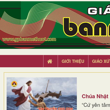
GIỚI THIỆU
GIÁO XỨ
Chúa Nhật
“Cứ yên tâm