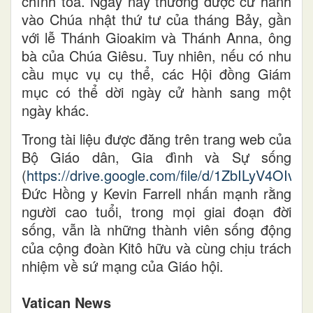
chính tòa. Ngày này thường được cử hành
vào Chúa nhật thứ tư của tháng Bảy, gần
với lễ Thánh Gioakim và Thánh Anna, ông
bà của Chúa Giêsu. Tuy nhiên, nếu có nhu
cầu mục vụ cụ thể, các Hội đồng Giám
mục có thể dời ngày cử hành sang một
ngày khác.
Trong tài liệu được đăng trên trang web của
Bộ Giáo dân, Gia đình và Sự sống
(
https://drive.google.com/file/d/1ZbILyV4OI
Đức Hồng y Kevin Farrell nhấn mạnh rằng
người cao tuổi, trong mọi giai đoạn đời
sống, vẫn là những thành viên sống động
của cộng đoàn Kitô hữu và cùng chịu trách
nhiệm về sứ mạng của Giáo hội.
Vatican News