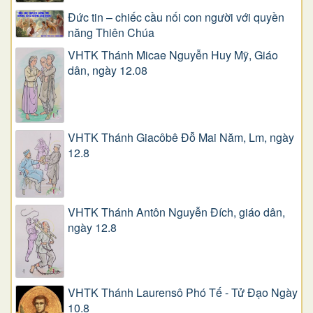
Đức tin – chiếc cầu nối con người với quyền
năng Thiên Chúa
VHTK Thánh Micae Nguyễn Huy Mỹ, Giáo
dân, ngày 12.08
VHTK Thánh Giacôbê Ðỗ Mai Năm, Lm, ngày
12.8
VHTK Thánh Antôn Nguyễn Ðích, giáo dân,
ngày 12.8
VHTK Thánh Laurensô Phó Tế - Tử Đạo Ngày
10.8