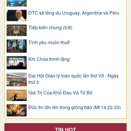
ĐTC sẽ tông du Uruguay, Argentina và Pêru
Tiếp kiến chung (5/8)
Tình yêu muôn thuở
Khi Chúa thinh lặng
Đại Hội Giáo lý toàn quốc lần thứ VII - Ngày
thứ 3
Giá Trị Của Khổ Ðau Và Từ Bỏ
Đức tin lớn lên trong giông bão (Mt 14,22-33)
TIN HOT