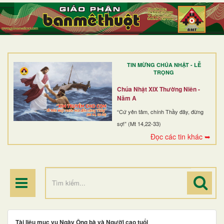
TRANG NHẤT
GIỚI THIỆU
GIÁO XỨ
TIN MỪNG CHÚA NHẬT - LỄ
DÒNG TU
TRỌNG
BAN MỤC VỤ
Chúa Nhật XIX Thường Niên -
Năm A
ĐOÀN THỂ CG
“Cứ yên tâm, chính Thầy đây, đừng
sợ!” (Mt 14,22-33)
LINH MỤC
Đọc các tin khác ➥
ĐIỂM HÀNH HƯƠNG
Tài liệu mục vụ Ngày Ông bà và Người cao tuổi