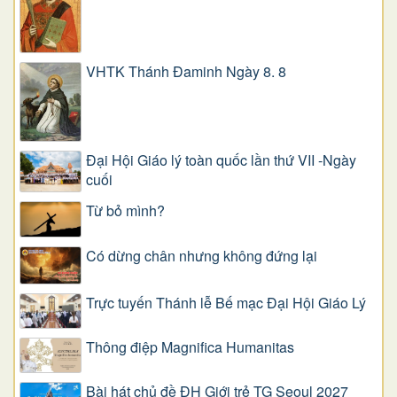
VHTK Thánh Đaminh Ngày 8. 8
Đại Hội Giáo lý toàn quốc lần thứ VII -Ngày
cuối
Từ bỏ mình?
Có dừng chân nhưng không đứng lại
Trực tuyến Thánh lễ Bế mạc Đại Hội Giáo Lý
Thông điệp Magnifica Humanitas
Bài hát chủ đề ĐH Giới trẻ TG Seoul 2027