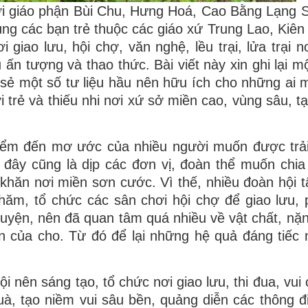
ơi giáo phận Bùi Chu, Hưng Hoá, Cao Bằng Lạng 
g các bạn trẻ thuộc các giáo xứ Trung Lao, Kiên
giao lưu, hội chợ, văn nghệ, lều trại, lửa trại n
ấn tượng và thao thức. Bài viết này xin ghi lại mộ
ẻ một số tư liệu hầu nên hữu ích cho những ai 
trẻ và thiếu nhi nơi xứ sở miền cao, vùng sâu, tạ
 điểm đến mơ ước của nhiều người muốn được trả
, đây cũng là dịp các đơn vị, đoàn thể muốn chia
khăn nơi miền sơn cước. Vì thế, nhiều đoàn hội t
 thăm, tổ chức các sân chơi hội chợ để giao lưu, 
guyện, nên đã quan tâm quá nhiều về vật chất, nặn
n của cho. Từ đó để lại những hệ quả đáng tiếc
i nên sáng tạo, tổ chức nơi giao lưu, thi đua, vui 
à, tạo niềm vui sâu bền, quảng diễn các thông điệ