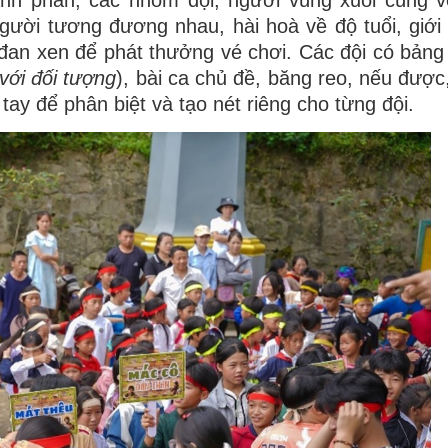
ành phần, các nhóm đội, người vùng xuôi cùng 
người tương đương nhau, hài hoà về độ tuổi, giới 
i đan xen để phát thưởng vé chơi. Các đội có bảng 
với đối tượng
), bài ca chủ đề, băng reo, nếu được
tay để phân biệt và tạo nét riêng cho từng đội.