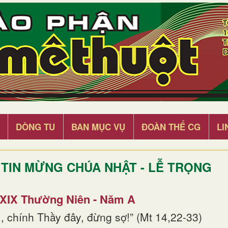
DÒNG TU
BAN MỤC VỤ
ĐOÀN THỂ CG
LI
TIN MỪNG CHÚA NHẬT - LỄ TRỌNG
 XIX Thường Niên - Năm A
, chính Thầy đây, đừng sợ!” (Mt 14,22-33)