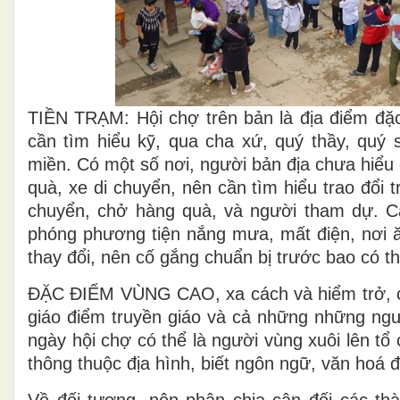
TIỀN TRẠM: Hội chợ trên bản là địa điểm đặc
cần tìm hiểu kỹ, qua cha xứ, quý thầy, quý 
miền. Có một số nơi, người bản địa chưa hiểu
quà, xe di chuyển, nên cần tìm hiểu trao đổi t
chuyển, chở hàng quà, và người tham dự. Các
phóng phương tiện nắng mưa, mất điện, nơi ăn
thay đổi, nên cố gắng chuẩn bị trước bao có thể,
ĐẶC ĐIỂM VÙNG CAO, xa cách và hiểm trở, các 
giáo điểm truyền giáo và cả những những ng
ngày hội chợ có thể là người vùng xuôi lên t
thông thuộc địa hình, biết ngôn ngữ, văn hoá 