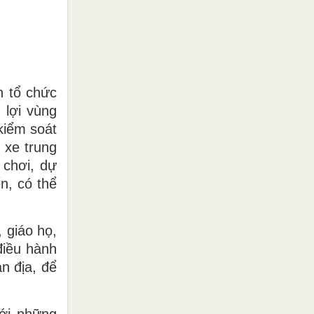
n tổ chức
 lợi vùng
kiểm soát
 xe trung
 chơi, dự
n, có thể
 giáo họ,
điều hành
n địa, để