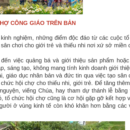
CHỢ CÔNG GIÁO TRÊN BẢN
ố kinh nghiệm, những điểm độc đáo từ các cuộc tổ
ân chơi cho giới trẻ và thiếu nhi nơi xứ sở miền 
 đến việc quảng bá và giới thiệu sản phẩm hoặc
ập, sáng tạo, không mang tính kinh doanh giới thi
i, giáo dục nhân bản và đức tin qua việc tạo sân 
 chức hội chợ cho thiếu nhi, giới trẻ. Để tăng thê
nguyện, viếng Chúa, hay tham dự thánh lễ bằng 
đó, tổ chức hội chợ cũng là cơ hội gặp gỡ kết hợp 
gười ở vùng kinh tế còn khó khăn hơn bằng các v