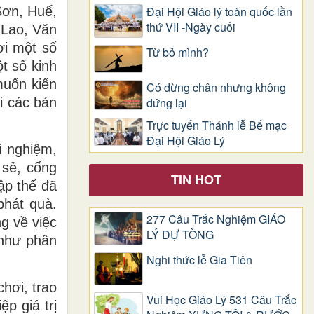
Sơn, Huế,
Đại Hội Giáo lý toàn quốc lần
thứ VII -Ngày cuối
 Lao, Văn
ơi một số
Từ bỏ mình?
t số kinh
muốn kiến
Có dừng chân nhưng không
đứng lại
i các bản
Trực tuyến Thánh lễ Bế mạc
Đại Hội Giáo Lý
i nghiệm,
 sẻ, cống
TIN HOT
ập thể đã
phát quà.
277 Câu Trắc Nghiệm GIÁO
g về việc
LÝ DỰ TÒNG
 như phân
Nghi thức lễ Gia Tiên
chơi, trao
Vui Học Giáo Lý 531 Câu Trắc
p giá trị