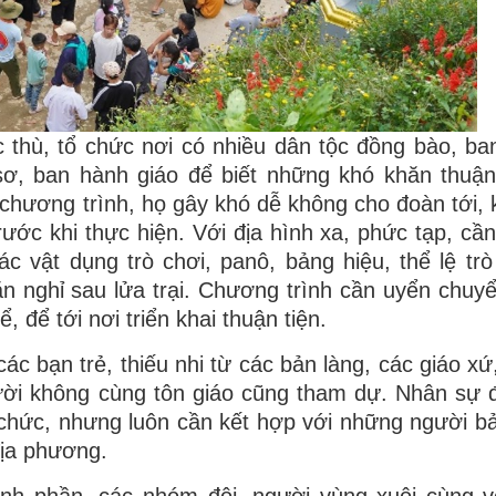
 thù, tổ chức nơi có nhiều dân tộc đồng bào, ba
sơ, ban hành giáo để biết những khó khăn thuận
 chương trình, họ gây khó dễ không cho đoàn tới, 
rước khi thực hiện. Với địa hình xa, phức tạp, cần
 vật dụng trò chơi, panô, bảng hiệu, thể lệ trò
 nghỉ sau lửa trại. Chương trình cần uyển chuyể
 để tới nơi triển khai thuận tiện.
bạn trẻ, thiếu nhi từ các bản làng, các giáo xứ,
ười không cùng tôn giáo cũng tham dự. Nhân sự 
ổ chức, nhưng luôn cần kết hợp với những người bả
địa phương.