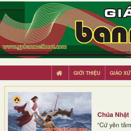
GIỚI THIỆU
GIÁO XỨ
Chúa Nhật
“Cứ yên tâm