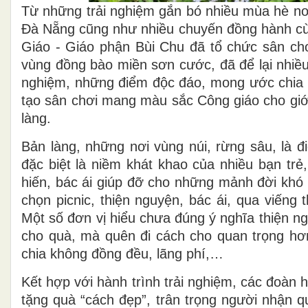
Từ những trải nghiệm gắn bó nhiều mùa hè n
Đà Nẵng cũng như nhiều chuyến đồng hành cùn
Giáo - Giáo phận Bùi Chu đã tổ chức sân chơi 
vùng đồng bào miền sơn cước, đã để lại nhiều 
nghiệm, những điểm độc đáo, mong ước chia s
tạo sân chơi mang màu sắc Công giáo cho giới 
làng.
Bản làng, những nơi vùng núi, rừng sâu, là
đặc biệt là niềm khát khao của nhiều bạn trẻ
hiến, bác ái giúp đỡ cho những mảnh đời khó 
chọn picnic, thiện nguyện, bác ái, qua viếng
Một số đơn vị hiểu chưa đúng ý nghĩa thiện n
cho quà, mà quên đi cách cho quan trọng hơ
chia không đồng đều, lãng phí,…
Kết hợp với hành trình trải nghiệm, các đoàn hộ
tặng quà “cách đẹp”, trân trọng người nhận qu