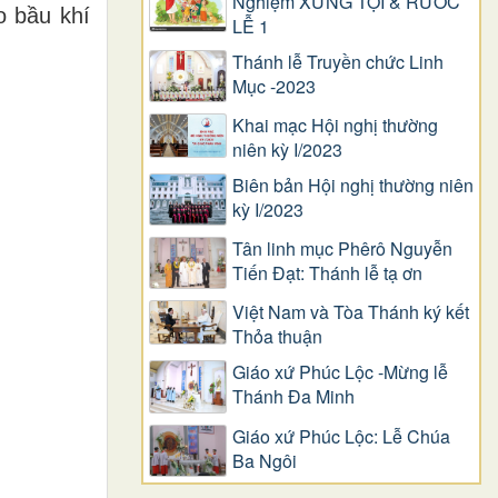
Nghiệm XƯNG TỘI & RƯỚC
o bầu khí
LỄ 1
Thánh lễ Truyền chức Linh
Mục -2023
Khai mạc Hội nghị thường
niên kỳ I/2023
Biên bản Hội nghị thường niên
kỳ I/2023
Tân linh mục Phêrô Nguyễn
Tiến Đạt: Thánh lễ tạ ơn
Việt Nam và Tòa Thánh ký kết
Thỏa thuận
Giáo xứ Phúc Lộc -Mừng lễ
Thánh Đa Minh
Giáo xứ Phúc Lộc: Lễ Chúa
Ba Ngôi