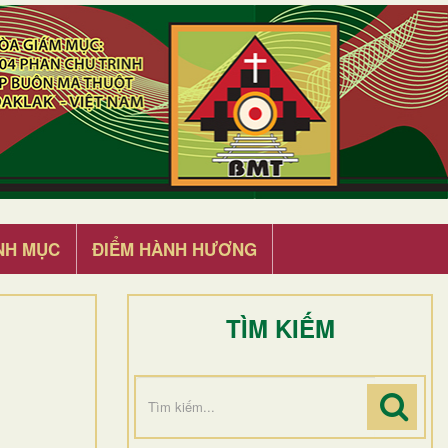
NH MỤC
ĐIỂM HÀNH HƯƠNG
TÌM KIẾM