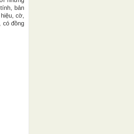
với những
tính, bản
hiệu, cờ,
, có đồng