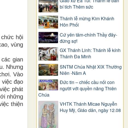
Giáo xứ Ea Tul: Thánh lễ ban
bí tích Thêm sức
Thánh lễ mừng Kim Khánh
Hôn Phối
Cứ yên tâm-chính Thầy đây-
 chức hội
đừng sợ!
cao, vùng
GX Thánh Linh: Thánh lễ kính
Thánh Đa Minh
 các gian
SNTM Chúa Nhật XIX Thường
ệu. Nhưng
Niên -Năm A
chơi. Vào
m việc đạo
Đức tin – chiếc cầu nối con
người với quyền năng Thiên
việc phát
Chúa
với những
VHTK Thánh Micae Nguyễn
iệc thiện
Huy Mỹ, Giáo dân, ngày 12.08