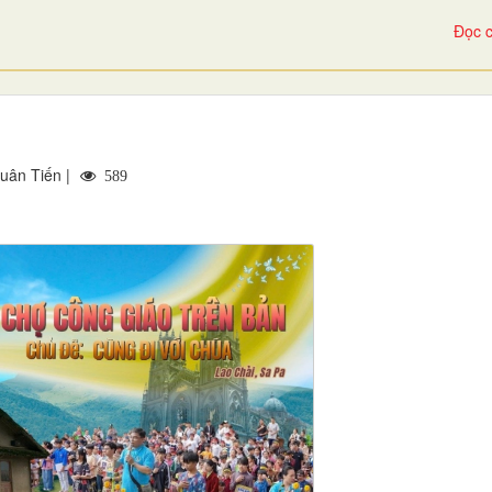
Đọc c
uân Tiến |
589
o