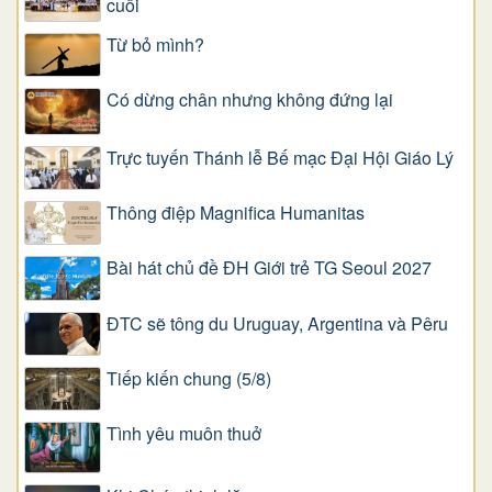
cuối
Từ bỏ mình?
Có dừng chân nhưng không đứng lại
Trực tuyến Thánh lễ Bế mạc Đại Hội Giáo Lý
Thông điệp Magnifica Humanitas
Bài hát chủ đề ĐH Giới trẻ TG Seoul 2027
ĐTC sẽ tông du Uruguay, Argentina và Pêru
Tiếp kiến chung (5/8)
Tình yêu muôn thuở