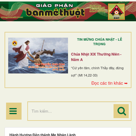
TRANG NHẤT
GIỚI THIỆU
GIÁO XỨ
TIN MỪNG CHÚA NHẬT - LỄ
DÒNG TU
TRỌNG
BAN MỤC VỤ
Chúa Nhật XIX Thường Niên -
Năm A
ĐOÀN THỂ CG
“Cứ yên tâm, chính Thầy đây, đừng
sợ!” (Mt 14,22-33)
LINH MỤC
Đọc các tin khác ➥
ĐIỂM HÀNH HƯƠNG
Hành Hương Đền thánh Mẹ Nhân Lành