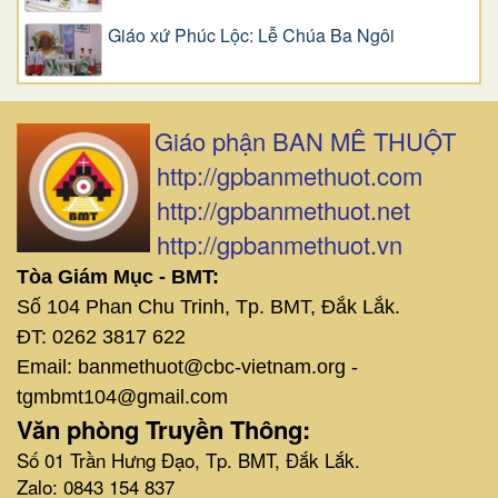
Giáo xứ Phúc Lộc: Lễ Chúa Ba Ngôi
Giáo phận BAN MÊ THUỘT
http://gpbanmethuot.com
http://gpbanmethuot.net
http://gpbanmethuot.vn
Tòa Giám Mục - BMT:
Số 104 Phan Chu Trinh, Tp. BMT, Đắk Lắk.
ĐT: 0262 3817 622
Email: banmethuot@cbc-vietnam.org -
tgmbmt104@gmail.com
Văn phòng Truyền Thông:
Số 01 Trần Hưng Đạo, Tp. BMT, Đắk Lắk.
Zalo: 0843 154 837