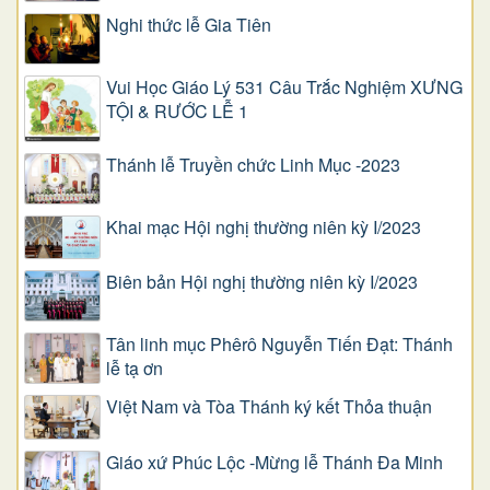
Nghi thức lễ Gia Tiên
Vui Học Giáo Lý 531 Câu Trắc Nghiệm XƯNG
TỘI & RƯỚC LỄ 1
Thánh lễ Truyền chức Linh Mục -2023
Khai mạc Hội nghị thường niên kỳ I/2023
Biên bản Hội nghị thường niên kỳ I/2023
Tân linh mục Phêrô Nguyễn Tiến Đạt: Thánh
lễ tạ ơn
Việt Nam và Tòa Thánh ký kết Thỏa thuận
Giáo xứ Phúc Lộc -Mừng lễ Thánh Đa Minh