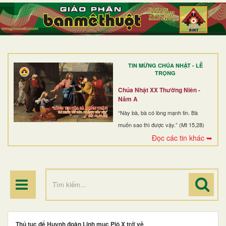
TRANG NHẤT
GIỚI THIỆU
GIÁO XỨ
TIN MỪNG CHÚA NHẬT - LỄ
DÒNG TU
TRỌNG
BAN MỤC VỤ
Chúa Nhật XX Thường Niên -
Năm A
ĐOÀN THỂ CG
“Này bà, bà có lòng mạnh tin. Bà
muốn sao thì được vậy.” (Mt 15,28)
LINH MỤC
Đọc các tin khác ➥
ĐIỂM HÀNH HƯƠNG
Thủ tục để Huynh đoàn Linh mục Piô X trở về