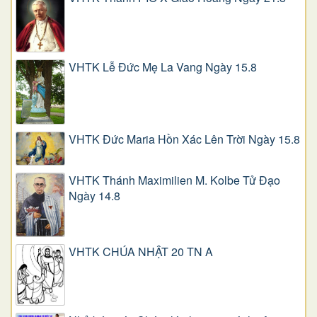
VHTK Lễ Đức Mẹ La Vang Ngày 15.8
VHTK Đức Maria Hồn Xác Lên Trời Ngày 15.8
VHTK Thánh Maximilien M. Kolbe Tử Đạo
Ngày 14.8
VHTK CHÚA NHẬT 20 TN A