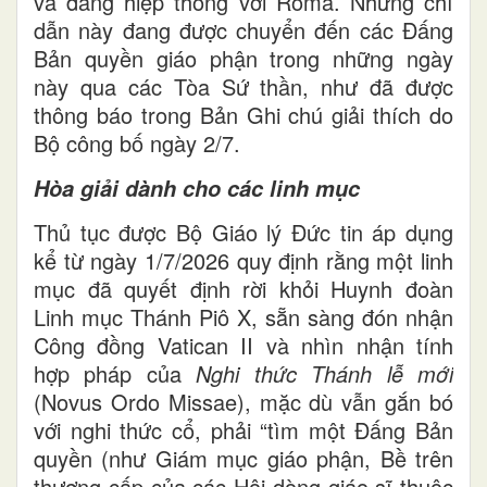
và đang hiệp thông với Roma. Những chỉ
dẫn này đang được chuyển đến các Đấng
Bản quyền giáo phận trong những ngày
này qua các Tòa Sứ thần, như đã được
thông báo trong Bản Ghi chú giải thích do
Bộ công bố ngày 2/7.
Hòa giải dành cho các linh mục
Thủ tục được Bộ Giáo lý Đức tin áp dụng
kể từ ngày 1/7/2026 quy định rằng một linh
mục đã quyết định rời khỏi Huynh đoàn
Linh mục Thánh Piô X, sẵn sàng đón nhận
Công đồng Vatican II và nhìn nhận tính
hợp pháp của
Nghi thức Thánh lễ mới
(Novus Ordo Missae), mặc dù vẫn gắn bó
với nghi thức cổ, phải “tìm một Đấng Bản
quyền (như Giám mục giáo phận, Bề trên
thượng cấp của các Hội dòng giáo sĩ thuộc