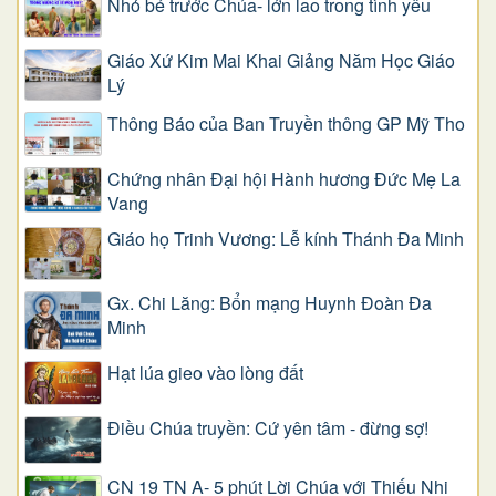
Nhỏ bé trước Chúa- lớn lao trong tình yêu
Giáo Xứ Kim Mai Khai Giảng Năm Học Giáo
Lý
Thông Báo của Ban Truyền thông GP Mỹ Tho
Chứng nhân Đại hội Hành hương Đức Mẹ La
Vang
Giáo họ Trinh Vương: Lễ kính Thánh Đa Minh
Gx. Chi Lăng: Bổn mạng Huynh Đoàn Đa
Minh
Hạt lúa gieo vào lòng đất
Điều Chúa truyền: Cứ yên tâm - đừng sợ!
CN 19 TN A- 5 phút Lời Chúa với Thiếu Nhi