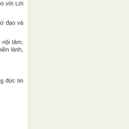
ó với Lời
tử đạo và
 nội tâm,
iền lành,
g đức tin