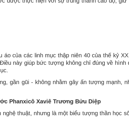
 được thực hiện với sự trung thành cao độ, giữ 
áo của các linh mục thập niên 40 của thế kỷ XX,
Điều này giúp bức tượng không chỉ đúng về hình
mục.
ắng, gần gũi - không nhằm gây ấn tượng mạnh, 
hước Phanxicô Xaviê Trương Bửu Diệp
nghệ thuật, nhưng là một biểu tượng thần học s