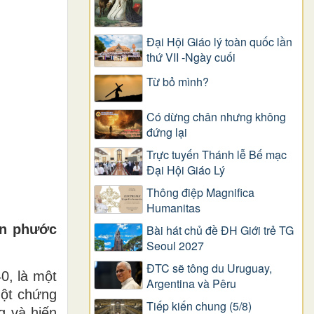
Đại Hội Giáo lý toàn quốc lần
thứ VII -Ngày cuối
Từ bỏ mình?
Có dừng chân nhưng không
đứng lại
Trực tuyến Thánh lễ Bế mạc
Đại Hội Giáo Lý
Thông điệp Magnifica
Humanitas
ân phước
Bài hát chủ đề ĐH Giới trẻ TG
Seoul 2027
ĐTC sẽ tông du Uruguay,
0, là một
Argentina và Pêru
một chứng
Tiếp kiến chung (5/8)
g và hiến