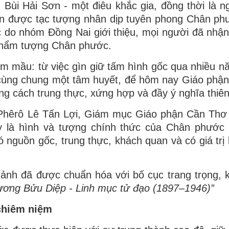
h Bùi Hải Sơn - một điêu khắc gia, đồng thời là n
 xin được tạc tượng nhân dịp tuyên phong Chân ph
c do nhóm Đồng Nai giới thiệu, mọi người đã nhận
 phẩm tượng Chân phước.
m mầu: từ việc gìn giữ tấm hình gốc qua nhiều n
 cùng chung một tâm huyết, để hôm nay Giáo phậ
 cách trung thực, xứng hợp và đầy ý nghĩa thiêng
a Phêrô Lê Tấn Lợi, Giám mục Giáo phận Cần Thơ
y là hình và tượng chính thức của Chân phước 
 nguồn gốc, trung thực, khách quan và có giá trị l
h ảnh đã được chuẩn hóa với bố cục trang trọng,
ương Bửu Diệp - Linh mục tử đạo (1897–1946)”
 chiêm niệm