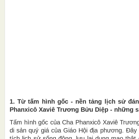
1. Từ tấm hình gốc - nền tảng lịch sử đá
Phanxicô Xaviê Trương Bửu Diệp - những sự
Tấm hình gốc của Cha Phanxicô Xaviê Trươn
di sản quý giá của Giáo Hội địa phương. Đây
tích lịch sử sống động, lưu lại dung mạo thậ