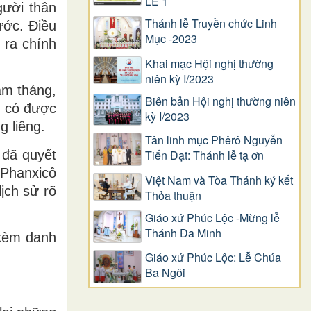
LỄ 1
gười thân
Thánh lễ Truyền chức Linh
ước. Điều
Mục -2023
 ra chính
Khai mạc Hội nghị thường
niên kỳ I/2023
ăm tháng,
Biên bản Hội nghị thường niên
n có được
kỳ I/2023
 liêng.
Tân linh mục Phêrô Nguyễn
Tiến Đạt: Thánh lễ tạ ơn
 đã quyết
Phanxicô
Việt Nam và Tòa Thánh ký kết
ịch sử rõ
Thỏa thuận
Giáo xứ Phúc Lộc -Mừng lễ
Thánh Đa Minh
 kèm danh
Giáo xứ Phúc Lộc: Lễ Chúa
Ba Ngôi