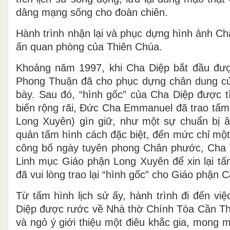
dâng mạng sống cho đoàn chiên.
Hành trình nhận lại và phục dựng hình ảnh 
ấn quan phòng của Thiên Chúa.
Khoảng năm 1997, khi Cha Diệp bắt đầu đư
Phong Thuận đã cho phục dựng chân dung của
bày. Sau đó, “hình gốc” của Cha Diệp được t
biến rộng rãi, Đức Cha Emmanuel đã trao tấ
Long Xuyên) gìn giữ, như một sự chuẩn bị 
quản tấm hình cách đặc biệt, đến mức chỉ một
công bố ngày tuyên phong Chân phước, Cha
Linh mục Giáo phận Long Xuyên để xin lại t
đã vui lòng trao lại “hình gốc” cho Giáo phận 
Từ tấm hình lịch sử ấy, hành trình đi đến vi
Diệp được rước về Nhà thờ Chính Tòa Cần Thơ
và ngỏ ý giới thiệu một điêu khắc gia, mong 