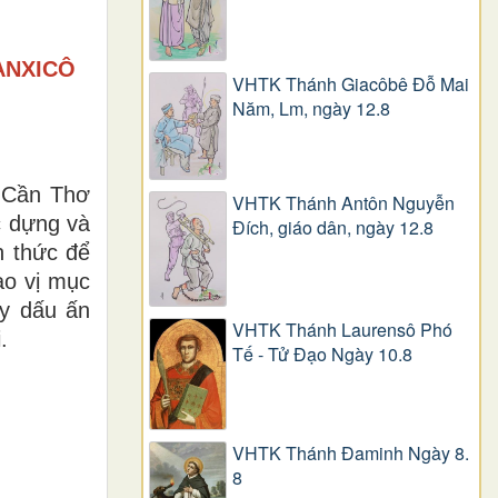
ANXICÔ
VHTK Thánh Giacôbê Ðỗ Mai
Năm, Lm, ngày 12.8
n Cần Thơ
VHTK Thánh Antôn Nguyễn
c dựng và
Ðích, giáo dân, ngày 12.8
h thức để
ạo vị mục
ầy dấu ấn
VHTK Thánh Laurensô Phó
.
Tế - Tử Đạo Ngày 10.8
VHTK Thánh Đaminh Ngày 8.
8