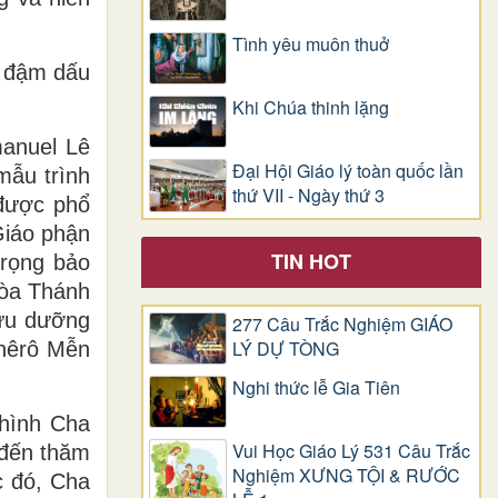
Tình yêu muôn thuở
g đậm dấu
Khi Chúa thinh lặng
anuel Lê
Đại Hội Giáo lý toàn quốc lần
mẫu trình
thứ VII - Ngày thứ 3
 được phổ
Giáo phận
TIN HOT
trọng bảo
Tòa Thánh
ưu dưỡng
277 Câu Trắc Nghiệm GIÁO
LÝ DỰ TÒNG
Phêrô Mễn
Nghi thức lễ Gia Tiên
 hình Cha
Vui Học Giáo Lý 531 Câu Trắc
 đến thăm
Nghiệm XƯNG TỘI & RƯỚC
c đó, Cha