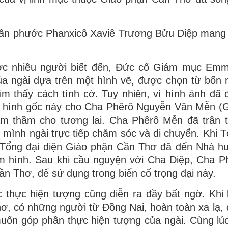
Chân phước Phanxicô Xaviê Trương Bửu Diệp man
ợc nhiều người biết đến, Đức cố Giám mục Emm
 ngài dựa trên một hình vẽ, được chọn từ bốn 
ìm thấy cách tình cờ. Tuy nhiên, vì hình ảnh đã
m hình gốc này cho Cha Phêrô Nguyễn Văn Mễn (
âm thầm cho tương lai. Cha Phêrô Mễn đã trân 
 mình ngài trực tiếp chăm sóc và di chuyển. Khi 
 Tổng đại diện Giáo phận Cần Thơ đã đến Nhà h
ấm hình. Sau khi cầu nguyện với Cha Diệp, Cha 
Cần Thơ, để sử dụng trong biến cố trọng đại này.
ệc thực hiện tượng cũng diễn ra đầy bất ngờ. Khi
, có những người từ Đồng Nai, hoàn toàn xa lạ,
muốn góp phần thực hiện tượng của ngài. Cùng lú