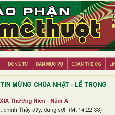
DÒNG TU
BAN MỤC VỤ
ĐOÀN THỂ CG
LI
TIN MỪNG CHÚA NHẬT - LỄ TRỌNG
 XIX Thường Niên - Năm A
, chính Thầy đây, đừng sợ!” (Mt 14,22-33)