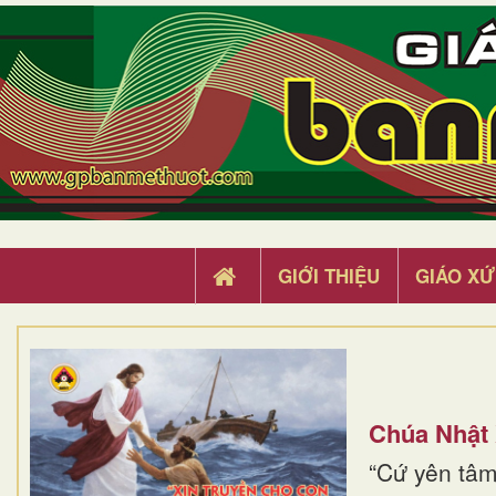
GIỚI THIỆU
GIÁO XỨ
Chúa Nhật
“Cứ yên tâm