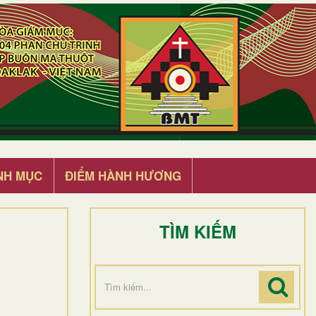
NH MỤC
ĐIỂM HÀNH HƯƠNG
TÌM KIẾM