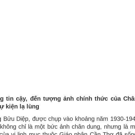
ng tin cậy, đến tượng ảnh chính thức của Ch
 kiện lạ lùng
g Bửu Diệp, được chụp vào khoảng năm 1930-194
 không chỉ là một bức ảnh chân dung, nhưng là 
t của vị linh mục thuộc Giáo phận Cần Thơ đã sốn