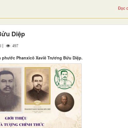
Đọc c
Bửu Diệp
i |
497
n phước Phanxicô Xaviê Trương Bửu Diệp.