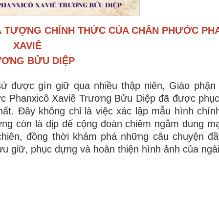
VÀ TƯỢNG CHÍNH THỨC CỦA CHÂN PHƯỚC PH
XAVIÊ
ƠNG BỬU DIỆP
ử được gìn giữ qua nhiều thập niên, Giáo phậ
ước Phanxicô Xaviê Trương Bửu Diệp đã được phụ
ất. Đây không chỉ là việc xác lập mẫu hình chín
hưng còn là dịp để cộng đoàn chiêm ngắm dung m
chiên, đồng thời khám phá những câu chuyện đ
ưu giữ, phục dựng và hoàn thiện hình ảnh của ngài