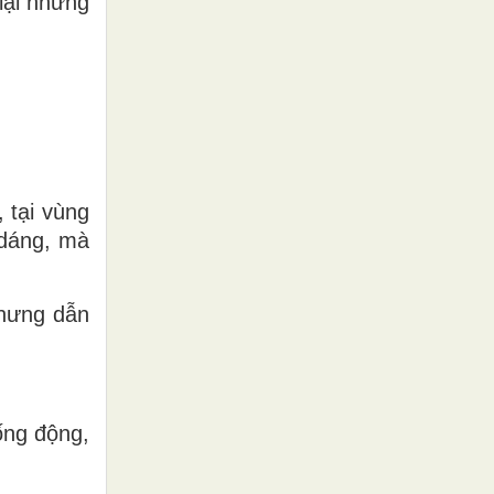
lại những
 tại vùng
 dáng, mà
nhưng dẫn
ống động,