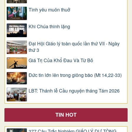
Tình yêu muôn thuở
Khi Chúa thinh lặng
Đại Hội Giáo lý toàn quốc lần thứ VII - Ngày
thứ 3
Giá Trị Của Khổ Ðau Và Từ Bỏ
Đức tin lớn lên trong giông bão (Mt 14,22-33)
LBT: Thánh lễ Cầu nguyện tháng Tám 2026
TIN HOT
277 Câu Trắc Nghiệm GIÁO LÝ DỰ TÒNG