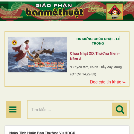
TRANG NHẤT
GIỚI THIỆU
GIÁO XỨ
TIN MỪNG CHÚA NHẬT - LỄ
DÒNG TU
TRỌNG
BAN MỤC VỤ
Chúa Nhật XIX Thường Niên -
Năm A
ĐOÀN THỂ CG
“Cứ yên tâm, chính Thầy đây, đừng
sợ!” (Mt 14,22-33)
LINH MỤC
Đọc các tin khác ➥
ĐIỂM HÀNH HƯƠNG
Ngày Tĩnh Huấn Ban Thường Vụ HĐGX