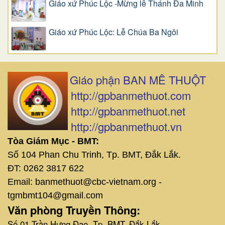
Giáo xứ Phúc Lộc -Mừng lễ Thánh Đa Minh
Giáo xứ Phúc Lộc: Lễ Chúa Ba Ngôi
Giáo phận BAN MÊ THUỘT
http://gpbanmethuot.com
http://gpbanmethuot.net
http://gpbanmethuot.vn
Tòa Giám Mục - BMT:
Số 104 Phan Chu Trinh, Tp. BMT, Đắk Lắk.
ĐT: 0262 3817 622
Email: banmethuot@cbc-vietnam.org -
tgmbmt104@gmail.com
Văn phòng Truyền Thông:
Số 01 Trần Hưng Đạo, Tp. BMT, Đắk Lắk.