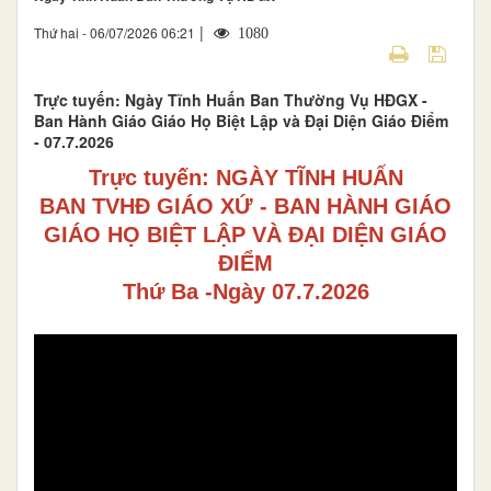
|
Thứ hai - 06/07/2026 06:21
1080
Trực tuyến: Ngày Tĩnh Huấn Ban Thường Vụ HĐGX -
Ban Hành Giáo Giáo Họ Biệt Lập và Đại Diện Giáo Điểm
- 07.7.2026
Trực tuyến: NGÀY TĨNH HUẤN
BAN TVHĐ GIÁO XỨ - BAN HÀNH GIÁO
GIÁO HỌ BIỆT LẬP VÀ ĐẠI DIỆN GIÁO
ĐIỂM
Thứ Ba -Ngày 07.7.2026