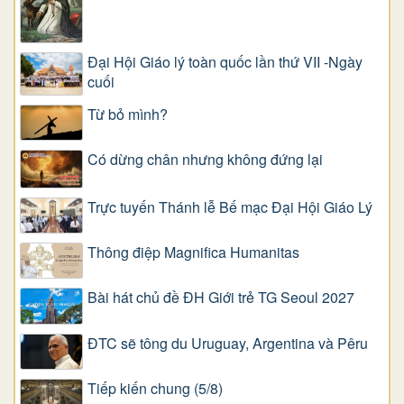
Đại Hội Giáo lý toàn quốc lần thứ VII -Ngày
cuối
Từ bỏ mình?
Có dừng chân nhưng không đứng lại
Trực tuyến Thánh lễ Bế mạc Đại Hội Giáo Lý
Thông điệp Magnifica Humanitas
Bài hát chủ đề ĐH Giới trẻ TG Seoul 2027
ĐTC sẽ tông du Uruguay, Argentina và Pêru
Tiếp kiến chung (5/8)