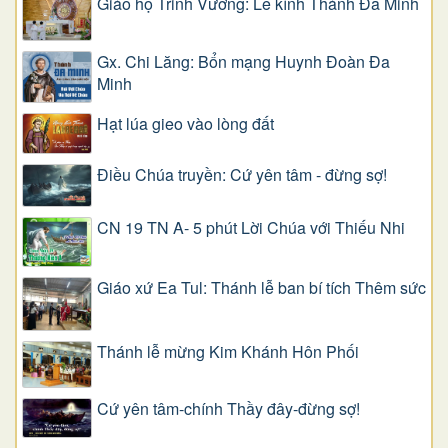
Giáo họ Trinh Vương: Lễ kính Thánh Đa Minh
Gx. Chi Lăng: Bổn mạng Huynh Đoàn Đa
Minh
Hạt lúa gieo vào lòng đất
Điều Chúa truyền: Cứ yên tâm - đừng sợ!
CN 19 TN A- 5 phút Lời Chúa với Thiếu Nhi
Giáo xứ Ea Tul: Thánh lễ ban bí tích Thêm sức
Thánh lễ mừng Kim Khánh Hôn Phối
Cứ yên tâm-chính Thầy đây-đừng sợ!