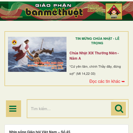
TRANG NHẤT
GIỚI THIỆU
GIÁO XỨ
TIN MỪNG CHÚA NHẬT - LỄ
DÒNG TU
TRỌNG
BAN MỤC VỤ
Chúa Nhật XIX Thường Niên -
Năm A
ĐOÀN THỂ CG
“Cứ yên tâm, chính Thầy đây, đừng
sợ!” (Mt 14,22-33)
LINH MỤC
Đọc các tin khác ➥
ĐIỂM HÀNH HƯƠNG
Nhịp sống Giáo hội Việt Nam – Số 45