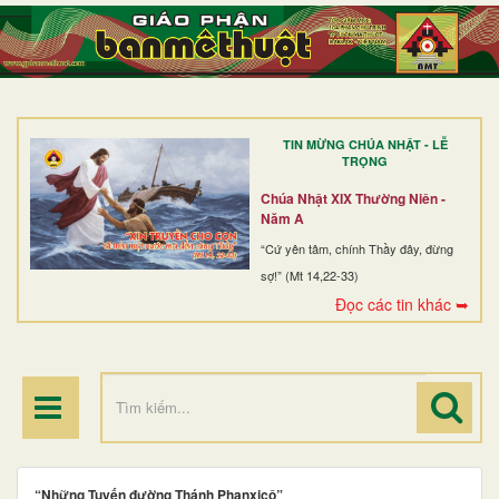
TRANG NHẤT
GIỚI THIỆU
GIÁO XỨ
TIN MỪNG CHÚA NHẬT - LỄ
DÒNG TU
TRỌNG
BAN MỤC VỤ
Chúa Nhật XIX Thường Niên -
Năm A
ĐOÀN THỂ CG
“Cứ yên tâm, chính Thầy đây, đừng
sợ!” (Mt 14,22-33)
LINH MỤC
Đọc các tin khác ➥
ĐIỂM HÀNH HƯƠNG
“Những Tuyến đường Thánh Phanxicô”