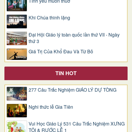
Tình yêu muôn thuở
Khi Chúa thinh lặng
Đại Hội Giáo lý toàn quốc lần thứ VII - Ngày
thứ 3
Giá Trị Của Khổ Ðau Và Từ Bỏ
TIN HOT
277 Câu Trắc Nghiệm GIÁO LÝ DỰ TÒNG
Nghi thức lễ Gia Tiên
Vui Học Giáo Lý 531 Câu Trắc Nghiệm XƯNG
TỘI & RƯỚC LỄ 1