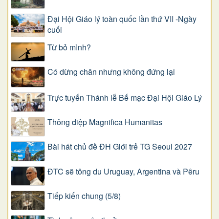
Đại Hội Giáo lý toàn quốc lần thứ VII -Ngày
cuối
Từ bỏ mình?
Có dừng chân nhưng không đứng lại
Trực tuyến Thánh lễ Bế mạc Đại Hội Giáo Lý
Thông điệp Magnifica Humanitas
Bài hát chủ đề ĐH Giới trẻ TG Seoul 2027
ĐTC sẽ tông du Uruguay, Argentina và Pêru
Tiếp kiến chung (5/8)