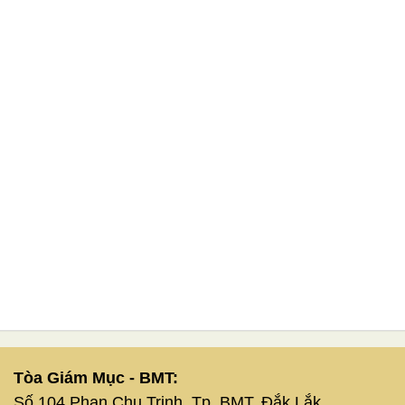
Tòa Giám Mục - BMT:
Số 104 Phan Chu Trinh, Tp. BMT, Đắk Lắk.