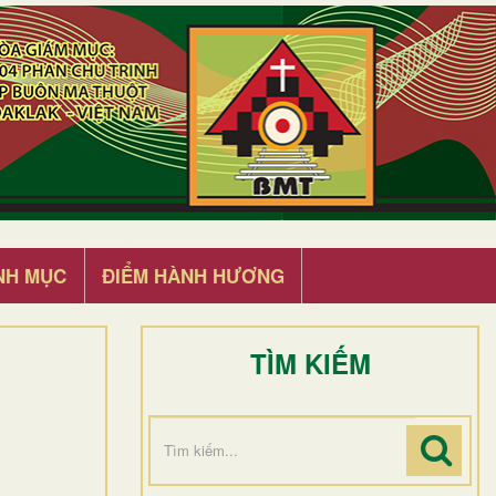
NH MỤC
ĐIỂM HÀNH HƯƠNG
TÌM KIẾM