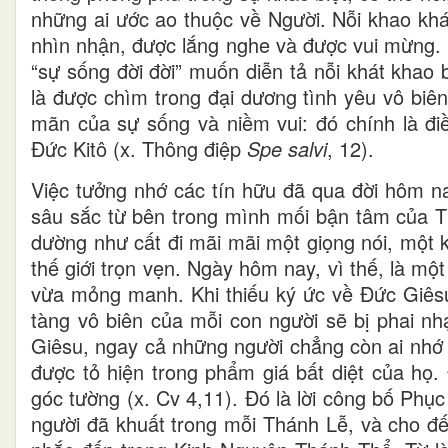
những ai ước ao thuộc về Người. Nỗi khao khá
nhìn nhận, được lắng nghe và được vui mừng. 
“sự sống đời đời” muốn diễn tả nỗi khát khao b
là được chìm trong đại dương tình yêu vô biên,
mãn của sự sống và niềm vui: đó chính là đi
Đức Kitô (x. Thông điệp
Spe salvi
, 12).
Việc tưởng nhớ các tín hữu đã qua đời hôm 
sâu sắc từ bên trong mình mối bận tâm của Th
dường như cất đi mãi mãi một giọng nói, một 
thế giới trọn vẹn. Ngày hôm nay, vì thế, là một
vừa mỏng manh. Khi thiếu ký ức về Đức Giêsu,
tàng vô biên của mỗi con người sẽ bị phai n
Giêsu, ngay cả những người chẳng còn ai nhớ 
được tỏ hiện trong phẩm giá bất diệt của họ.
góc tường (x. Cv 4,11). Đó là lời công bố Phục
người đã khuất trong mỗi Thánh Lễ, và cho đ