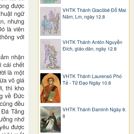
mong được
VHTK Thánh Giacôbê Ðỗ Mai
thuật ngữ
Năm, Lm, ngày 12.8
ận, nhưng
ó là viên
thông với
VHTK Thánh Antôn Nguyễn
Ðích, giáo dân, ngày 12.8
 cảm nhận
 cái chết
ời là một
VHTK Thánh Laurensô Phó
vừa vô giá
Tế - Tử Đạo Ngày 10.8
, thì kho
ng về Đức
 cũng đều
VHTK Thánh Đaminh Ngày 8.
n Đá Tảng
8
tưởng nhớ
 yêu được