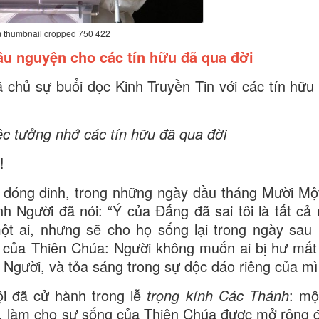
 thumbnail cropped 750 422
Cầu nguyện cho các tín hữu đã qua đời
hủ sự buổi đọc Kinh Truyền Tin với các tín hữu 
ệc tưởng nhớ các tín hữu đã qua đời
!
 đóng đinh, trong những ngày đầu tháng Mười Một
 Người đã nói: “Ý của Đấng đã sai tôi là tất cả
ột ai, nhưng sẽ cho họ sống lại trong ngày sau 
m của Thiên Chúa: Người không muốn ai bị hư mất
 Người, và tỏa sáng trong sự độc đáo riêng của mì
i đã cử hành trong lễ
trọng kính Các Thánh
: mộ
ói, làm cho sự sống của Thiên Chúa được mở rộng đ