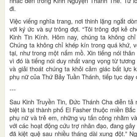
nhắc đến trong Kinh Nguyện Thánh Thể. Từ lời
đi.
Việc viếng nghĩa trang, nơi thinh lặng ngắt dò
với ký ức và sự trông đợi. “Tôi trông đợi kẻ c
Kinh Tin Kính. Hôm nay, chúng ta không chỉ
Chúng ta không chỉ khép kín trong quá khứ, v
tại, như trong một nấm mồ. Xin tiếng nói thâ
vì đó là tiếng nói duy nhất vang vọng từ tương
và giải thoát chúng ta khỏi cảm giác bất lực 
phụ nữ của Thứ Bảy Tuần Thánh, tiếp tục dạy c
---
Sau Kinh Truyền Tin, Đức Thánh Cha diễn tả n
biệt là tại thành phố El Fasher thuộc miền Bắ
phụ nữ và trẻ em, những vụ tấn công nhằm vào
với các hoạt động cứu trợ nhân đạo, đang gây
đã kiệt quệ sau nhiều tháng dài xung đột.” 