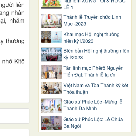
Nghiệm XƯNG TỘI & RƯỚC
gười liên
LỄ 1
lang nhân
Thánh lễ Truyền chức Linh
đại, nhằm
Mục -2023
Khai mạc Hội nghị thường
ây thương
niên kỳ I/2023
Biên bản Hội nghị thường niên
kỳ I/2023
 nhớ Kitô
Tân linh mục Phêrô Nguyễn
Tiến Đạt: Thánh lễ tạ ơn
Việt Nam và Tòa Thánh ký kết
Thỏa thuận
Giáo xứ Phúc Lộc -Mừng lễ
Thánh Đa Minh
Giáo xứ Phúc Lộc: Lễ Chúa
Ba Ngôi