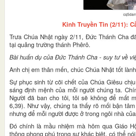
cq5dam
Kinh Truyền Tin (2/11): 
Trưa Chúa Nhật ngày 2/11, Đức Thánh Cha đã c
tại quảng trường thánh Phêrô.
Bài huấn dụ của Đức Thánh Cha - suy tư về vi
Anh chị em thân mến, chúc Chúa Nhật tốt lành
Sự phục sinh từ cõi chết của Chúa Giêsu chịu
sáng định mệnh của mỗi người chúng ta. Chính
Người đã ban cho tôi, tôi sẽ không để mất m
6,39). Như vậy, chúng ta thấy rõ mối bận tâ
nhưng để mỗi người được ở trong ngôi nhà của
Đó chính là mầu nhiệm mà hôm qua Giáo Hộ
thông phong phú trong sự khác biệt, có thể n