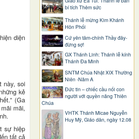
Giáo xứ Ea Tul: Thánh lễ ban
bí tích Thêm sức
Thánh lễ mừng Kim Khánh
Hôn Phối
hiện diện
Cứ yên tâm-chính Thầy đây-
đừng sợ!
GX Thánh Linh: Thánh lễ kính
Thánh Đa Minh
SNTM Chúa Nhật XIX Thường
Niên -Năm A
 này, soi
Đức tin – chiếc cầu nối con
 những kẻ
người với quyền năng Thiên
hết.” (Ga
Chúa
 mãi mãi,
VHTK Thánh Micae Nguyễn
nh.
Huy Mỹ, Giáo dân, ngày 12.08
t sự hiệp
ến tất cả