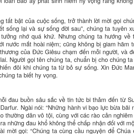
 loan báo ấy phát sinh niềm hy vọng rằng không 
ng tất bật của cuộc sống, trở thành lời mời gọi ch
hết sống lại và sự sống đời sau”, chúng ta tuyên x
 tưởng nhớ quá khứ. Nhưng chúng ta hướng về t
ới nước mắt hoài niệm; cũng không bị giam hãm t
n thương của Đức Giêsu chạm đến mỗi người, và đế
 lai. Người gọi tên chúng ta, chuẩn bị cho chúng t
khiến đôi khi chúng ta từ bỏ sự sống. Xin Đức Mar
húng ta biết hy vọng.
ỗi đau buồn sâu sắc về tin tức bi thảm đến từ S
c Darfur. Ngài nói: “Những hành vi bạo lực bừa bãi
 thường dân vô tội, cùng với các rào cản nghiêm 
 ra những đau khổ không thể chấp nhận đối với mộ
Ngài mời gọi: “Chúng ta cùng cầu nguyện để Chúa