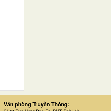
Văn phòng Truyền Thông:
Số 01 Trần Hưng Đạo, Tp. BMT, Đắk Lắk.