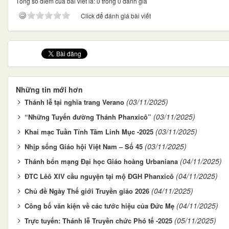
Tổng số điểm của bài viết là: 0 trong 0 đánh giá
Click để đánh giá bài viết
Những tin mới hơn
(03/11/2025)
Thánh lễ tại nghĩa trang Verano
(03/11/2025)
“Những Tuyến đường Thánh Phanxicô”
(03/11/2025)
Khai mạc Tuần Tĩnh Tâm Linh Mục -2025
(03/11/2025)
Nhịp sống Giáo hội Việt Nam – Số 45
(04/11/2025)
Thánh bổn mạng Đại học Giáo hoàng Urbaniana
(04/11/2025)
ĐTC Lêô XIV cầu nguyện tại mộ ĐGH Phanxicô
(04/11/2025)
Chủ đề Ngày Thế giới Truyền giáo 2026
(04/11/2025)
Công bố văn kiện về các tước hiệu của Đức Mẹ
(05/11/2025)
Trực tuyến: Thánh lễ Truyền chức Phó tế -2025