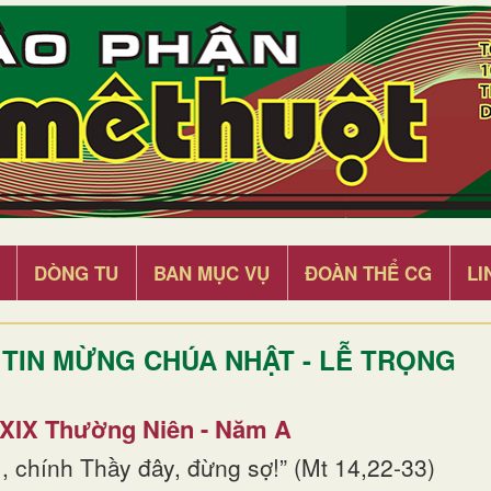
DÒNG TU
BAN MỤC VỤ
ĐOÀN THỂ CG
LI
TIN MỪNG CHÚA NHẬT - LỄ TRỌNG
 XIX Thường Niên - Năm A
, chính Thầy đây, đừng sợ!” (Mt 14,22-33)