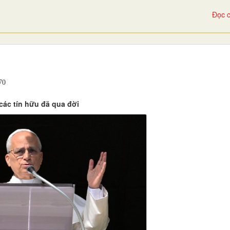
Đọc c
70
các tín hữu đã qua đời