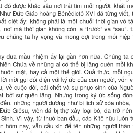
t đó được khắc sâu nơi trái tim mỗi người: khát 
Như Đức Giáo hoàng Bênêđictô XVI đã từng viết, 
ất diệt ấy: không phải là một chuỗi thời gian vô t
 nơi mà thời gian không còn là “trước” và “sau”. Đ
ều chúng ta hy vọng và mong đợi trong mối hiệp 
nay đưa mầu nhiệm ấy lại gần hơn nữa. Chúng ta
iên Chúa về những ai có thể bị lãng quên mỗi khi
khuôn mặt, hay cả một thế giới. Quả thực, mỗi ngư
 lời mời gọi đối diện với ký ức của con người, vốn 
 về cuộc đời, cái chết và sự phục sinh của Người
hạt bởi sự quên lãng. Nhưng trong ký ức sống độ
đến, những người dường như bị lịch sử xóa nhòa,
 Đức Giêsu, viên đá bị thợ xây loại bỏ, đã trở nê
 Sinh. Vì vậy, từ thuở ban đầu, các Kitô hữu luôn 
ến hôm nay, vẫn cầu xin để tên những người thân