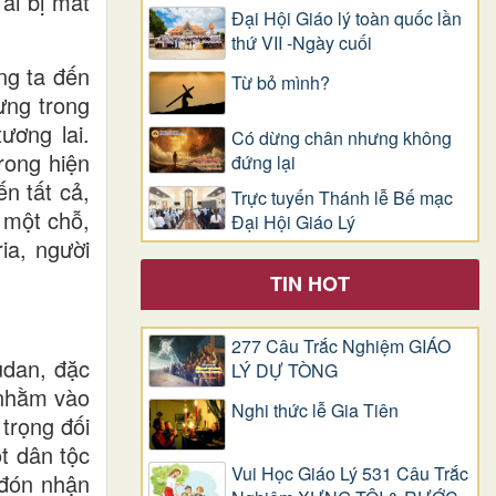
ai bị mất
Đại Hội Giáo lý toàn quốc lần
thứ VII -Ngày cuối
úng ta đến
Từ bỏ mình?
ưng trong
ương lai.
Có dừng chân nhưng không
rong hiện
đứng lại
n tất cả,
Trực tuyến Thánh lễ Bế mạc
a một chỗ,
Đại Hội Giáo Lý
ia, người
TIN HOT
277 Câu Trắc Nghiệm GIÁO
udan, đặc
LÝ DỰ TÒNG
 nhằm vào
Nghi thức lễ Gia Tiên
trọng đối
t dân tộc
Vui Học Giáo Lý 531 Câu Trắc
 đón nhận