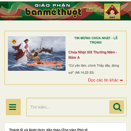
TRANG NHẤT
GIỚI THIỆU
GIÁO XỨ
TIN MỪNG CHÚA NHẬT - LỄ
DÒNG TU
TRỌNG
BAN MỤC VỤ
Chúa Nhật XIX Thường Niên -
Năm A
ĐOÀN THỂ CG
“Cứ yên tâm, chính Thầy đây, đừng
sợ!” (Mt 14,22-33)
LINH MỤC
Đọc các tin khác ➥
ĐIỂM HÀNH HƯƠNG
Thánh lễ và Nghi thức dấn thân Ứng viên Phó tế