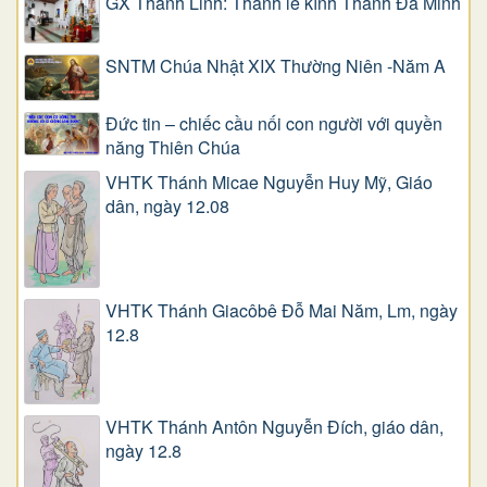
GX Thánh Linh: Thánh lễ kính Thánh Đa Minh
SNTM Chúa Nhật XIX Thường Niên -Năm A
Đức tin – chiếc cầu nối con người với quyền
năng Thiên Chúa
VHTK Thánh Micae Nguyễn Huy Mỹ, Giáo
dân, ngày 12.08
VHTK Thánh Giacôbê Ðỗ Mai Năm, Lm, ngày
12.8
VHTK Thánh Antôn Nguyễn Ðích, giáo dân,
ngày 12.8