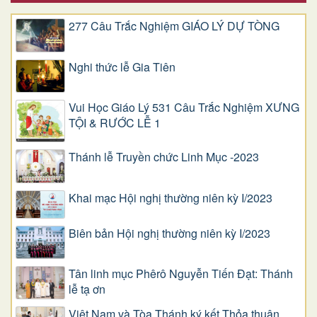
277 Câu Trắc Nghiệm GIÁO LÝ DỰ TÒNG
Nghi thức lễ Gia Tiên
Vui Học Giáo Lý 531 Câu Trắc Nghiệm XƯNG
TỘI & RƯỚC LỄ 1
Thánh lễ Truyền chức Linh Mục -2023
Khai mạc Hội nghị thường niên kỳ I/2023
Biên bản Hội nghị thường niên kỳ I/2023
Tân linh mục Phêrô Nguyễn Tiến Đạt: Thánh
lễ tạ ơn
Việt Nam và Tòa Thánh ký kết Thỏa thuận