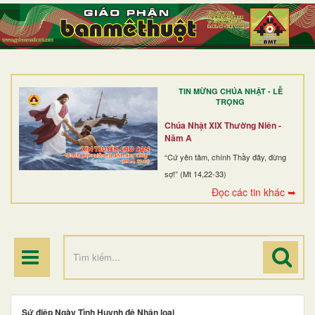
TRANG NHẤT
GIỚI THIỆU
GIÁO XỨ
TIN MỪNG CHÚA NHẬT - LỄ
DÒNG TU
TRỌNG
BAN MỤC VỤ
Chúa Nhật XIX Thường Niên -
Năm A
ĐOÀN THỂ CG
“Cứ yên tâm, chính Thầy đây, đừng
sợ!” (Mt 14,22-33)
LINH MỤC
Đọc các tin khác ➥
ĐIỂM HÀNH HƯƠNG
Sứ điệp Ngày Tình Huynh đệ Nhân loại