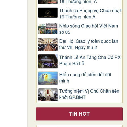
19 Thường niên -A
Thánh ca Phụng vụ Chúa nhật
19 Thường niên A
Nhịp sống Giáo hội Việt Nam
số 85
Đại Hội Giáo lý toàn quốc lần
thứ VII -Ngày thứ 2
Thánh Lễ An Táng Cha Cố PX
Phạm Bá Lễ
Hiển dung để biến đổi đời
mình
Tưởng niệm Vị Chủ Chăn tiên
khởi GP.BMT
TIN HOT