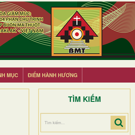
NH MỤC
ĐIỂM HÀNH HƯƠNG
TÌM KIẾM