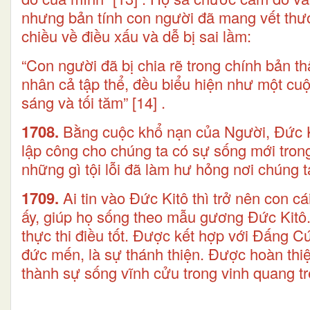
nhưng bản tính con người đã mang vết thươ
chiều về điều xấu và dễ bị sai lầm:
“Con người đã bị chia rẽ trong chính bản th
nhân cả tập thể, đều biểu hiện như một cuộc
sáng và tối tăm”
[14]
.
1708.
Bằng cuộc khổ nạn của Người, Đức Kit
lập công cho chúng ta có sự sống mới tro
những gì tội lỗi đã làm hư hỏng nơi chúng t
1709.
Ai tin vào Đức Kitô thì trở nên con 
ấy, giúp họ sống theo mẫu gương Đức Kitô
thực thi điều tốt. Được kết hợp với Đấng C
đức mến, là sự thánh thiện. Được hoàn thiệ
thành sự sống vĩnh cửu trong vinh quang trê