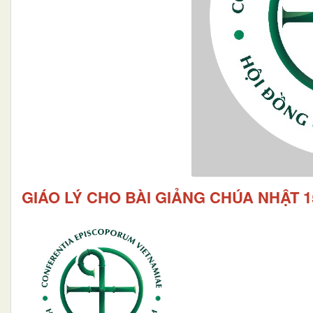
GIÁO LÝ CHO BÀI GIẢNG CHÚA NHẬT 