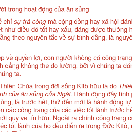
ời trong hoạt động của ân sủng
ể chỉ
sự
trả công
mà cộng đồng hay xã hội đán
t như điều đó tốt hay xấu, đáng được thưởng h
ằng theo nguyên tắc về sự bình đẳng, là nguyê
p về quyền lợi, con người không có công trạng
h đẳng không thể đo lường, bởi vì chúng ta đó
húng ta.
Thiên Chúa trong đời sống Kitô hữu là do
Thiê
rình của ân sủng của Ngài.
Hành động đầy tình 
ng, là trước hết, thứ đến mới là hành động tự
n các công trạng của các việc tốt lành trước hế
ới quy ve tín hữu. Ngoài ra chính công trạng 
ệc tốt lành của họ đều diễn ra trong Đức Kitô,