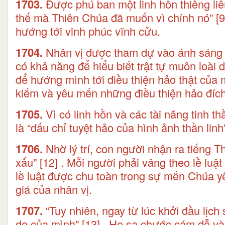
1703.
Được phú ban một linh hồn thiêng liê
thế mà Thiên Chúa đã muốn vì chính nó”
[9
hướng tới vinh phúc vĩnh cửu.
1704.
Nhân vị được tham dự vào ánh sáng v
có khả năng để hiểu biết trật tự muôn loài 
để hướng mình tới điều thiện hảo thật của
kiếm và yêu mến những điều thiện hảo đíc
1705.
Vì có linh hồn và các tài năng tinh th
là “dấu chỉ tuyệt hảo của hình ảnh thần linh
1706.
Nhờ lý trí, con người nhận ra tiếng T
xấu”
[12]
. Mỗi người phải vâng theo lề luậ
lề luật được chu toàn trong sự mến Chúa yê
giá của nhân vị.
1707.
“Tuy nhiên, ngay từ lúc khởi đầu lịc
do của mình”
[13]
. Họ sa chước cám dỗ và 