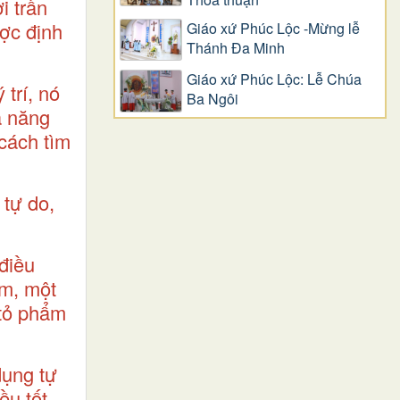
i trần
ược định
Giáo xứ Phúc Lộc -Mừng lễ
Thánh Đa Minh
Giáo xứ Phúc Lộc: Lễ Chúa
trí, nó
Ba Ngôi
ả năng
cách tìm
 tự do,
 điều
âm, một
 tỏ phẩm
dụng tự
u tốt,