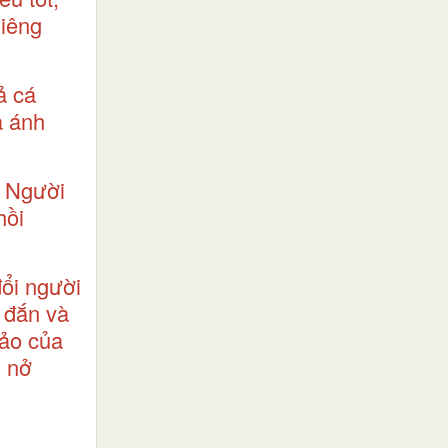
hiêng
ả cá
a ánh
. Người
hồi
đổi người
 đắn và
hảo của
n nở