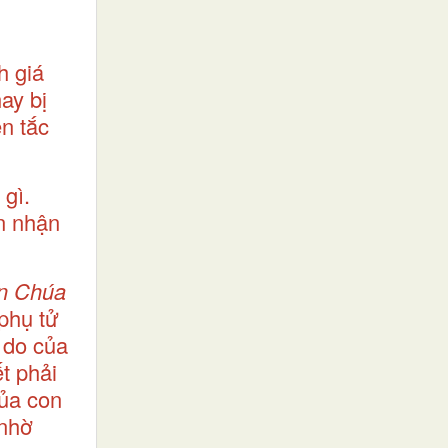
h giá
ay bị
n tắc
 gì.
n nhận
n Chúa
phụ tử
 do của
t phải
của con
 nhờ