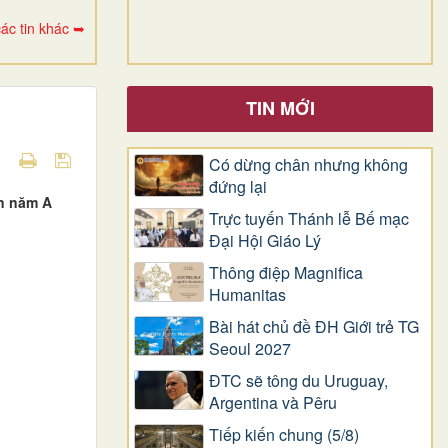
ác tin khác ➥
TIN MỚI
Có dừng chân nhưng không
đứng lại
ên năm A
Trực tuyến Thánh lễ Bế mạc
Đại Hội Giáo Lý
Thông điệp Magnifica
Humanitas
Bài hát chủ đề ĐH Giới trẻ TG
Seoul 2027
ĐTC sẽ tông du Uruguay,
Argentina và Pêru
Tiếp kiến chung (5/8)