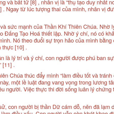
ng và bất tử
[8]
, nhân vị là “thụ tạo duy nhất nơ
]
. Ngay từ lúc tượng thai của mình, nhân vị đ
à sức mạnh của Thần Khí Thiên Chúa. Nhờ lý 
do Đấng Tạo Hoá thiết lập. Nhờ ý chí, nó có kh
 mình. Nó theo đuổi sự trọn hảo của mình bằng 
h thực
[10]
.
ần là lý trí và ý chí, con người được phú ban sự
”
[11]
.
hiên Chúa thúc đẩy mình “làm điều tốt và tránh
t này, một lề luật đang vang vọng trong lương t
u người. Việc thực thi đời sống luân lý chứng
h sử, con người bị thần Dữ cám dỗ, nên đã lạm 
làm điều xấu. Con người vẫn còn khát khao điề