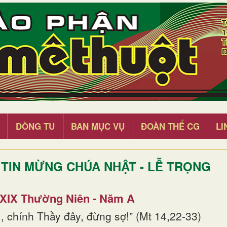
DÒNG TU
BAN MỤC VỤ
ĐOÀN THỂ CG
LI
TIN MỪNG CHÚA NHẬT - LỄ TRỌNG
 XIX Thường Niên - Năm A
, chính Thầy đây, đừng sợ!” (Mt 14,22-33)