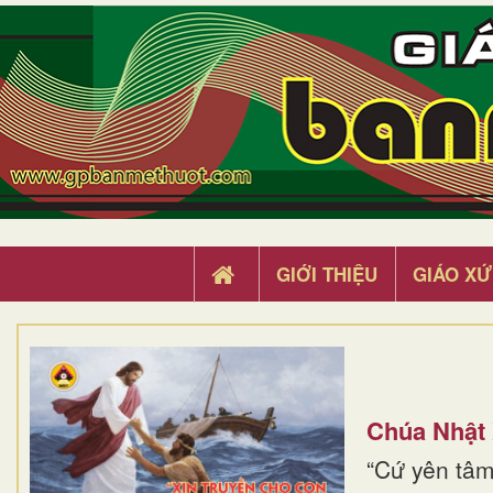
GIỚI THIỆU
GIÁO XỨ
Chúa Nhật
“Cứ yên tâm