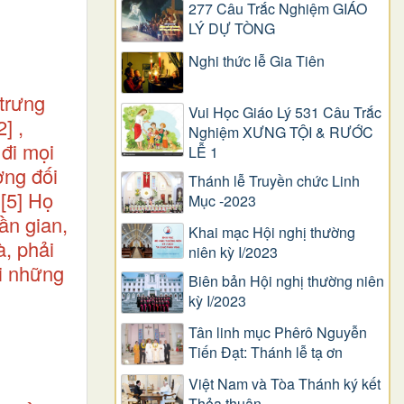
277 Câu Trắc Nghiệm GIÁO
LÝ DỰ TÒNG
Nghi thức lễ Gia Tiên
 trưng
Vui Học Giáo Lý 531 Câu Trắc
2]
,
Nghiệm XƯNG TỘI & RƯỚC
 đi mọi
LỄ 1
ơng đối
Thánh lễ Truyền chức Linh
[5]
Họ
Mục -2023
ần gian,
Khai mạc Hội nghị thường
à, phải
niên kỳ I/2023
ới những
Biên bản Hội nghị thường niên
kỳ I/2023
Tân linh mục Phêrô Nguyễn
Tiến Đạt: Thánh lễ tạ ơn
Việt Nam và Tòa Thánh ký kết
Thỏa thuận