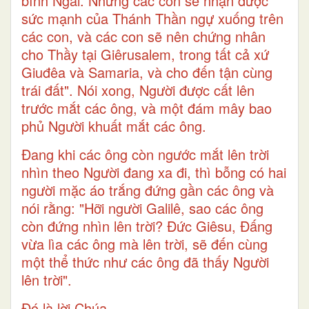
bính Ngài. Nhưng các con sẽ nhận được
sức mạnh của Thánh Thần ngự xuống trên
các con, và các con sẽ nên chứng nhân
cho Thầy tại Giêrusalem, trong tất cả xứ
Giuđêa và Samaria, và cho đến tận cùng
trái đất". Nói xong, Người được cất lên
trước mắt các ông, và một đám mây bao
phủ Người khuất mắt các ông.
Ðang khi các ông còn ngước mắt lên trời
nhìn theo Người đang xa đi, thì bỗng có hai
người mặc áo trắng đứng gần các ông và
nói rằng: "Hỡi người Galilê, sao các ông
còn đứng nhìn lên trời? Ðức Giêsu, Ðấng
vừa lìa các ông mà lên trời, sẽ đến cùng
một thể thức như các ông đã thấy Người
lên trời".
Ðó là lời Chúa.