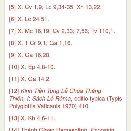
[5]
X. Cv 1,9; Lc 9,34-35; Xh 13,22.
[6]
X. Lc 24,51.
[7]
X. Mc 16,19; Cv 2,33; 7,56; Tv 110,1.
[8]
X. 1 Cr 9,1; Ga 1,16.
[9]
X. Ga 16,28.
[10]
X. Ep 4,8-10.
[11]
X. Ga 14,2.
[12]
Kinh Tiền Tụng Lễ Chúa Thăng
Thiên,
I
:
Sách Lễ Rôma
, editio typica (Typis
Polyglottis Vaticanis 1970) 410.
[13]
X. Kh 4,6-11.
[14]
Thánh Gioan Đamascênô,
Expositio