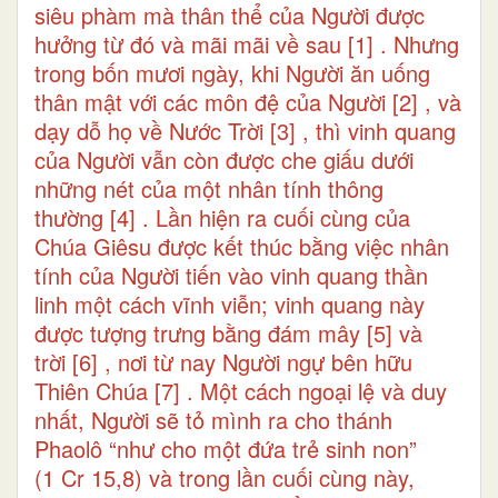
siêu phàm mà thân thể của Người được
hưởng từ đó và mãi mãi về sau
[1]
. Nhưng
trong bốn mươi ngày, khi Người ăn uống
thân mật với các môn đệ của Người
[2]
, và
dạy dỗ họ về Nước Trời
[3]
, thì vinh quang
của Người vẫn còn được che giấu dưới
những nét của một nhân tính thông
thường
[4]
. Lần hiện ra cuối cùng của
Chúa Giêsu được kết thúc bằng việc nhân
tính của Người tiến vào vinh quang thần
linh một cách vĩnh viễn; vinh quang này
được tượng trưng bằng đám mây
[5]
và
trời
[6]
, nơi từ nay Người ngự bên hữu
Thiên Chúa
[7]
. Một cách ngoại lệ và duy
nhất, Người sẽ tỏ mình ra cho thánh
Phaolô “như cho một đứa trẻ sinh non”
(1 Cr 15,8) và trong lần cuối cùng này,