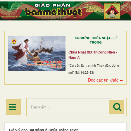
TRANG NHẤT
GIỚI THIỆU
GIÁO XỨ
TIN MỪNG CHÚA NHẬT - LỄ
DÒNG TU
TRỌNG
BAN MỤC VỤ
Chúa Nhật XIX Thường Niên -
Năm A
ĐOÀN THỂ CG
“Cứ yên tâm, chính Thầy đây, đừng
sợ!” (Mt 14,22-33)
LINH MỤC
Đọc các tin khác ➥
ĐIỂM HÀNH HƯƠNG
Giáo lý cho Bài giảng lễ Chúa Thăng Thiên