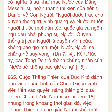
có nghĩa là sự khai mạc Nước của Đấng
Messia, sự hoàn thành thị kiến của tiên tri
Đaniel về Con Người: “Người được trao cho
quyền thống trị, vinh quang và Nước; muôn
người thuộc mọi dân tộc, quốc gia và ngôn
ngữ đều phải phụng sự Người. Quyền
thống trị của Người là quyền vĩnh cửu,
không bao giờ mai một; Nước Người sẽ
chẳng hề suy vong” (Đn 7,14). Kể từ lúc
ấy, các Tông Đồ trở thành chứng nhân của
“Nước sẽ không bao giờ cùng”
[15]
.
665.
Cuộc Thăng Thiên của Đức Kitô đánh
dấu việc nhân tính của Chúa Giêsu vĩnh
viễn tiến vào quyền năng thiên giới của
Thiên Chúa, từ đó Người sẽ lại đến
[16]
,
nhưng trong khoảng thời gian đó, việc
Thăng Thiên đã che giấu Người khỏi mắt