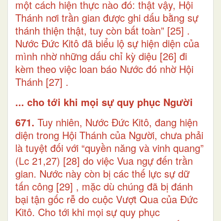
một cách hiện thực nào đó: thật vậy, Hội
Thánh nơi trần gian được ghi dấu bằng sự
thánh thiện thật, tuy còn bất toàn”
[25]
.
Nước Đức Kitô đã biểu lộ sự hiện diện của
mình nhờ những dấu chỉ kỳ diệu
[26]
đi
kèm theo việc loan báo Nước đó nhờ Hội
Thánh
[27]
.
... cho tới khi mọi sự quy phục Người
671.
Tuy nhiên, Nước Đức Kitô, đang hiện
diện trong Hội Thánh của Người, chưa phải
là tuyệt đối với “quyền năng và vinh quang”
(Lc 21,27)
[28]
do việc Vua ngự đến trần
gian. Nước này còn bị các thế lực sự dữ
tấn công
[29]
, mặc dù chúng đã bị đánh
bại tận gốc rễ do cuộc Vượt Qua của Đức
Kitô. Cho tới khi mọi sự quy phục