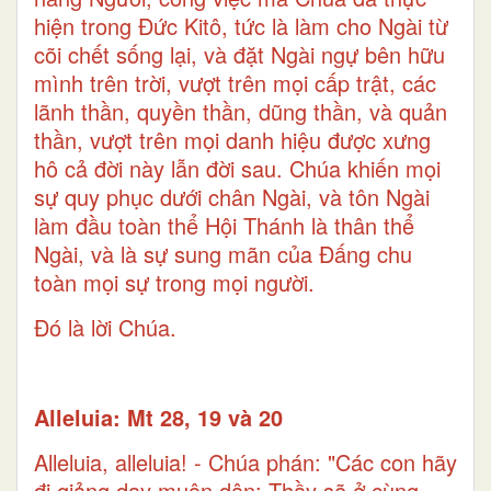
hiện trong Ðức Kitô, tức là làm cho Ngài từ
cõi chết sống lại, và đặt Ngài ngự bên hữu
mình trên trời, vượt trên mọi cấp trật, các
lãnh thần, quyền thần, dũng thần, và quản
thần, vượt trên mọi danh hiệu được xưng
hô cả đời này lẫn đời sau. Chúa khiến mọi
sự quy phục dưới chân Ngài, và tôn Ngài
làm đầu toàn thể Hội Thánh là thân thể
Ngài, và là sự sung mãn của Ðấng chu
toàn mọi sự trong mọi người.
Ðó là lời Chúa.
Alleluia: Mt 28, 19 và 20
Alleluia, alleluia! - Chúa phán: "Các con hãy
đi giảng dạy muôn dân: Thầy sẽ ở cùng