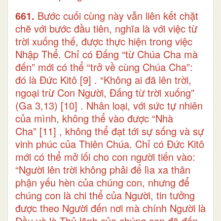
661.
Bước cuối cùng này vẫn liên kết chặt
chẽ với bước đầu tiên, nghĩa là với việc từ
trời xuống thế, được thực hiện trong việc
Nhập Thể. Chỉ có Đấng “từ Chúa Cha mà
đến” mới có thể “trở về cùng Chúa Cha”:
đó là Đức Kitô
[9]
. “Không ai đã lên trời,
ngoại trừ Con Người, Đấng từ trời xuống”
(Ga 3,13)
[10]
. Nhân loại, với sức tự nhiên
của mình, không thể vào được “Nhà
Cha”
[11]
, không thể đạt tới sự sống và sự
vinh phúc của Thiên Chúa. Chỉ có Đức Kitô
mới có thể mở lối cho con người tiến vào:
“Người lên trời không phải để lìa xa thân
phận yếu hèn của chúng con, nhưng để
chúng con là chi thể của Người, tin tưởng
được theo Người đến nơi mà chính Người là
Đầu và là Thủ lãnh của chúng con đã đến