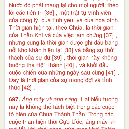
Nước đó phải mang lại cho mọi người, theo
lời các tiên tri
[36]
, một trật tự vĩnh viễn
của công lý, của tình yêu, và của hoà bình.
Thời gian hiện tại, theo Chúa, là thời gian
của Thần Khí và của việc làm chứng
[37]
,
nhưng cũng là thời gian được ghi dấu bằng
nỗi khó khăn hiện tại
[38]
và bằng sự thử
thách của sự dữ
[39]
, thời gian này không
buông tha Hội Thánh
[40]
, và khởi đầu
cuộc chiến của những ngày sau cùng
[41]
.
Đây là thời gian của sự mong đợi và tỉnh
thức
[42]
.
697.
Áng mây và ánh sáng
. Hai biểu tượng
này là không thể tách biệt trong các cuộc
tỏ hiện của Chúa Thánh Thần. Trong các
cuộc thần hiện thời Cựu Ước, áng mây khi
mờ tối, khi chói sáng, vừa mạc khải Thiên