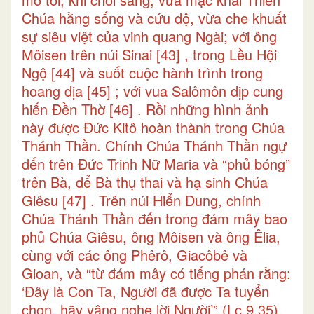
Chúa hằng sống và cứu độ, vừa che khuất
sự siêu việt của vinh quang Ngài; với ông
Môisen trên núi Sinai
[43]
, trong Lều Hội
Ngộ
[44]
và suốt cuộc hành trình trong
hoang địa
[45]
; với vua Salômôn dịp cung
hiến Đền Thờ
[46]
. Rồi những hình ảnh
này được Đức Kitô hoàn thành trong Chúa
Thánh Thần. Chính Chúa Thánh Thần ngự
đến trên Đức Trinh Nữ Maria và “phủ bóng”
trên Bà, để Bà thụ thai và hạ sinh Chúa
Giêsu
[47]
. Trên núi Hiển Dung, chính
Chúa Thánh Thần đến trong đám mây bao
phủ Chúa Giêsu, ông Môisen và ông Êlia,
cùng với các ông Phêrô, Giacôbê và
Gioan, và “từ đám mây có tiếng phán rằng:
‘Đây là Con Ta, Người đã được Ta tuyển
chọn, hãy vâng nghe lời Người’” (Lc 9,35).