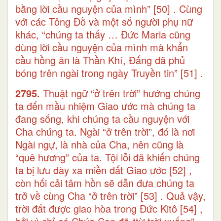
bằng lời cầu nguyện của mình”
[50]
. Cùng
với các Tông Đồ và một số người phụ nữ
khác, “chúng ta thấy … Đức Maria cũng
dùng lời cầu nguyện của mình mà khẩn
cầu hồng ân là Thần Khí, Đấng đã phủ
bóng trên ngài trong ngày Truyền tin”
[51]
.
2795.
Thuật ngữ “ở trên trời” hướng chúng
ta đến mầu nhiệm Giao ước mà chúng ta
đang sống, khi chúng ta cầu nguyện với
Cha chúng ta. Ngài “ở trên trời”, đó là nơi
Ngài ngự, là nhà của Cha, nên cũng là
“quê hương” của ta. Tội lỗi đã khiến chúng
ta bị lưu đày xa miền đất Giao ước
[52]
,
còn hối cải tâm hồn sẽ dẫn đưa chúng ta
trở về cùng Cha “ở trên trời”
[53]
. Quả vậy,
trời đất được giao hòa trong Đức Kitô
[54]
,