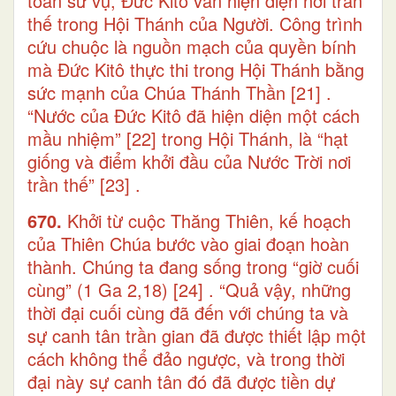
toàn sứ vụ, Đức Kitô vẫn hiện diện nơi trần
thế trong Hội Thánh của Người. Công trình
cứu chuộc là nguồn mạch của quyền bính
mà Đức Kitô thực thi trong Hội Thánh bằng
sức mạnh của Chúa Thánh Thần
[21]
.
“Nước của Đức Kitô đã hiện diện một cách
mầu nhiệm”
[22]
trong Hội Thánh, là “hạt
giống và điểm khởi đầu của Nước Trời nơi
trần thế”
[23]
.
670.
Khởi từ cuộc Thăng Thiên, kế hoạch
của Thiên Chúa bước vào giai đoạn hoàn
thành. Chúng ta đang sống trong “giờ cuối
cùng” (1 Ga 2,18)
[24]
. “Quả vậy, những
thời đại cuối cùng đã đến với chúng ta và
sự canh tân trần gian đã được thiết lập một
cách không thể đảo ngược, và trong thời
đại này sự canh tân đó đã được tiền dự