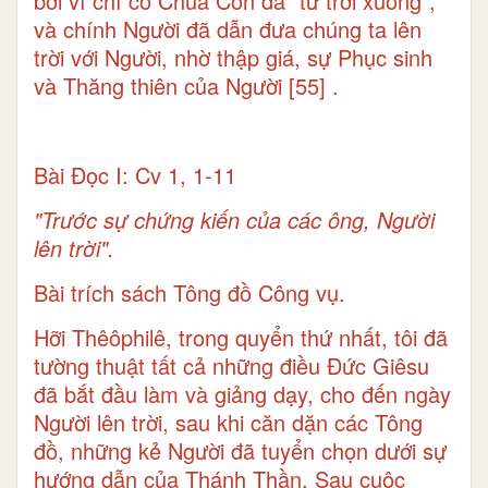
bởi vì chỉ có Chúa Con đã “từ trời xuống”,
và chính Người đã dẫn đưa chúng ta lên
trời với Người, nhờ thập giá, sự Phục sinh
và Thăng thiên của Người
[55]
.
Bài Ðọc I: Cv 1, 1-11
"Trước sự chứng kiến của các ông, Người
lên trời".
Bài trích sách Tông đồ Công vụ.
Hỡi Thêôphilê, trong quyển thứ nhất, tôi đã
tường thuật tất cả những điều Ðức Giêsu
đã bắt đầu làm và giảng dạy, cho đến ngày
Người lên trời, sau khi căn dặn các Tông
đồ, những kẻ Người đã tuyển chọn dưới sự
hướng dẫn của Thánh Thần. Sau cuộc