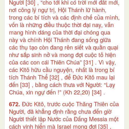
Người
[30]
, “cho tới khi có trời mới đất mới,
nơi công lý ngự trị, Hội Thánh lữ hành,
trong các bí tích và các định chế của mình,
vốn là những điều thuộc thời đại nay, vẫn
mang hình dáng của thời đại chóng qua
này và chính Hội Thánh đang sống giữa
các thụ tạo còn đang rên siết và quằn quại
như sắp sinh nở và mong đợi cuộc tỏ hiện
của các con cái Thiên Chúa”
[31]
. Vì vậy,
các Kitô hữu cầu nguyện, nhất là trong bí
tích Thánh Thể
[32]
, để Đức Kitô mau lại
đến
[33]
, bằng cách thưa với Người: “Lạy
Chúa, xin ngự đến !” (Kh 22,20)
[34]
.
672.
Đức Kitô, trước cuộc Thăng Thiên của
Người, đã khẳng định rằng chưa đến giờ
Người thiết lập Nước của Đấng Messia một
cách vinh hiển mà Israel mong đợi
[35]
,