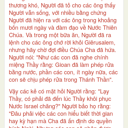
thương khó, Người đã tỏ cho các ông thấy
Người vẫn sống, với nhiều bằng chứng
Người đã hiện ra với các ông trong khoảng
bốn mươi ngày và đàm đạo về Nước Thiên
Chúa. Và trong một bữa ăn, Người đã ra
lệnh cho các ông chớ rời khỏi Giêrusalem,
nhưng hãy chờ đợi điều Chúa Cha đã hứa.
Người nói: "Như các con đã nghe chính
miệng Thầy rằng: Gioan đã làm phép rửa
bằng nước, phần các con, ít ngày nữa, các
con sẽ chịu phép rửa trong Thánh Thần".
Vậy các kẻ có mặt hỏi Người rằng: "Lạy
Thầy, có phải đã đến lúc Thầy khôi phục
Nước Israel chăng?" Người bảo họ rằng:
"Ðâu phải việc các con hiểu biết thời gian
hay kỳ hạn mà Cha đã ấn định do quyền