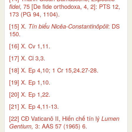
fidei
, 75 [De fide orthodoxa, 4, 2]: PTS 12,
173 (PG 94, 1104).
[15]
X.
Tín biểu Nicêa-Constantinôpôli
: DS
150.
[16]
X. Cv 1,11.
[17]
X. Cl 3,3.
[18]
X. Ep 4,10; 1 Cr 15,24.27-28.
[19]
X. Ep 1,10.
[20]
X. Ep 1,22.
[21]
X. Ep 4,11-13.
[22]
CĐ Vaticanô II, Hiến chế tín lý
Lumen
Gentium,
3: AAS 57 (1965) 6.