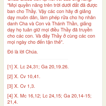
"Mọi quyền năng trên trời dưới đất đã được
ban cho Thầy. Vậy các con hãy đi giảng
dạy muôn dân, làm phép rửa cho họ nhân
danh Cha và Con và Thánh Thần, giảng
dạy họ tuân giữ mọi điều Thầy đã truyền
cho các con. Và đây Thầy ở cùng các con
mọi ngày cho đến tận thế".
Ðó là lời Chúa.
[1]
X. Lc 24,31; Ga 20,19.26.
[2]
X. Cv 10,41.
[3]
X. Cv 1,3.
[4]
X. Mc 16,12; Lc 24,15; Ga 20,14-15;
21,4.