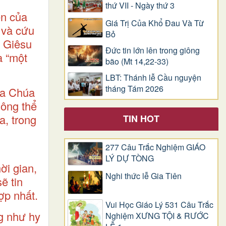
thứ VII - Ngày thứ 3
ện của
Giá Trị Của Khổ Ðau Và Từ
 và cứu
Bỏ
a Giêsu
Đức tin lớn lên trong giông
a “một
bão (Mt 14,22-33)
LBT: Thánh lễ Cầu nguyện
tháng Tám 2026
của Chúa
hông thể
a, trong
TIN HOT
277 Câu Trắc Nghiệm GIÁO
LÝ DỰ TÒNG
ời gian,
Nghi thức lễ Gia Tiên
ẽ tin
ợp nhất.
Vui Học Giáo Lý 531 Câu Trắc
g như hy
Nghiệm XƯNG TỘI & RƯỚC