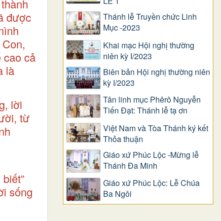
LỄ 1
 thành
đã được
Thánh lễ Truyền chức Linh
Mục -2023
mình
 Con,
Khai mạc Hội nghị thường
ế cao cả
niên kỳ I/2023
 là
Biên bản Hội nghị thường niên
kỳ I/2023
Tân linh mục Phêrô Nguyễn
, lời
Tiến Đạt: Thánh lễ tạ ơn
ời, từ
Việt Nam và Tòa Thánh ký kết
anh
Thỏa thuận
Giáo xứ Phúc Lộc -Mừng lễ
Thánh Đa Minh
biết”
Giáo xứ Phúc Lộc: Lễ Chúa
ời sống
Ba Ngôi