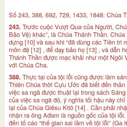
Số 243, 388, 692, 729, 1433, 1848: Chúa
243.
Trước cuộc Vượt Qua của Người, Chúa
Bảo Vệ) khác”, là Chúa Thánh Thần. Chúa 
dựng
[10]
và sau khi “đã dùng các Tiên tri
môn đệ
[12]
, để dạy bảo họ
[13]
, và dẫn h
Thánh Thần được mạc khải như một Ngôi Vị
với Chúa Cha.
388.
Thực tại của tội lỗi cũng được làm sán
Thiên Chúa thời Cựu Ước đã biết đến thân
việc sa ngã được thuật lại trong sách Sáng
của việc sa ngã đó, ý nghĩa tối hậu này ch
lại của Chúa Giêsu Kitô
[14]
. Cần phải nhậ
nhận ra ông Ađam là nguồn gốc của tội lỗi.
đến tố cáo “thế gian sai lầm về tội lỗi” (G