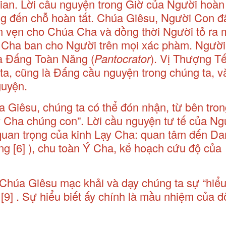
i gian. Lời cầu nguyện trong Giờ của Người hoàn
ng đến chỗ hoàn tất. Chúa Giêsu, Người Con 
ọn vẹn cho Chúa Cha và đồng thời Người tỏ ra 
 Cha ban cho Người trên mọi xác phàm. Người
là Đấng Toàn Năng (
Pantocrator
). Vị Thượng T
a, cũng là Đấng cầu nguyện trong chúng ta, và
guyện.
Giêsu, chúng ta có thể đón nhận, từ bên trong
 Cha chúng con”. Lời cầu nguyện tư tế của Ngư
 quan trọng của kinh Lạy Cha: quan tâm đến D
ang
[6]
), chu toàn Ý Cha, kế hoạch cứu độ của
 Chúa Giêsu mạc khải và dạy chúng ta sự “hiểu 
[9]
. Sự hiểu biết ấy chính là mầu nhiệm của đ