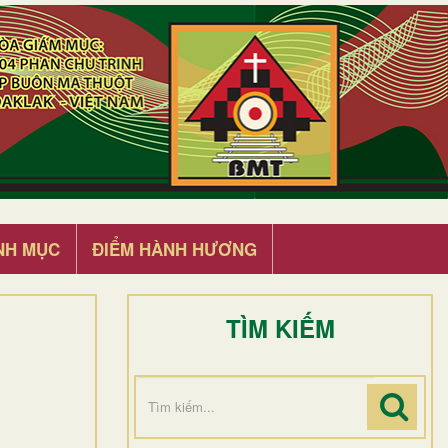
NH MỤC
ĐIỂM HÀNH HƯƠNG
TÌM KIẾM