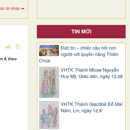
ác tin khác ➥
TIN MỚI
Đức tin – chiếc cầu nối con
người với quyền năng Thiên
ăm A theo
Chúa
VHTK Thánh Micae Nguyễn
Huy Mỹ, Giáo dân, ngày 12.08
VHTK Thánh Giacôbê Ðỗ Mai
Năm, Lm, ngày 12.8