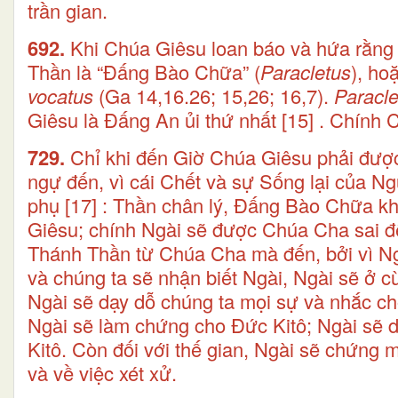
trần gian.
692.
Khi Chúa Giêsu loan báo và hứa rằng
Thần là “Đấng Bào Chữa” (
Paracletus
), ho
vocatus
(Ga 14,16.26; 15,26; 16,7).
Paracl
Giêsu là Đấng An ủi thứ nhất
[15]
. Chính 
729.
Chỉ khi đến Giờ Chúa Giêsu phải đượ
ngự đến, vì cái Chết và sự Sống lại của Ng
phụ
[17]
: Thần chân lý, Đấng Bào Chữa kh
Giêsu; chính Ngài sẽ được Chúa Cha sai 
Thánh Thần từ Chúa Cha mà đến, bởi vì N
và chúng ta sẽ nhận biết Ngài, Ngài sẽ ở c
Ngài sẽ dạy dỗ chúng ta mọi sự và nhắc ch
Ngài sẽ làm chứng cho Đức Kitô; Ngài sẽ d
Kitô. Còn đối với thế gian, Ngài sẽ chứng mi
và về việc xét xử.