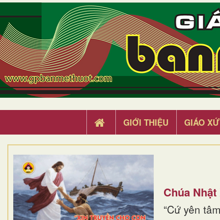
GIỚI THIỆU
GIÁO XỨ
Chúa Nhật
“Cứ yên tâm