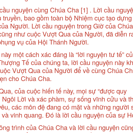
 cầu nguyện cùng Chúa Cha
[1]
. Lời cầu nguy
u truyền, bao gồm toàn bộ Nhiệm cục tạo dựng
 của Người. Lời cầu nguyện trong Giờ của Chú
 cũng như cuộc Vượt Qua của Người, đã diễn r
g phụng vụ của Hội Thánh Người.
n này một cách xác đáng là “lời nguyện tư tế” 
 Thượng Tế của chúng ta, lời cầu nguyện này k
i cuộc Vượt Qua của Người để về cùng Chúa Ch
vẹn cho Chúa Cha.
Qua, của cuộc hiến tế này, mọi sự “được quy
 Ngôi Lời và xác phàm, sự sống vĩnh cửu và th
nh yêu, các môn đệ đang có mặt và những người s
 và vinh quang. Đó là lời cầu nguyện của sự H
ông trình của Chúa Cha và lời cầu nguyện cũn