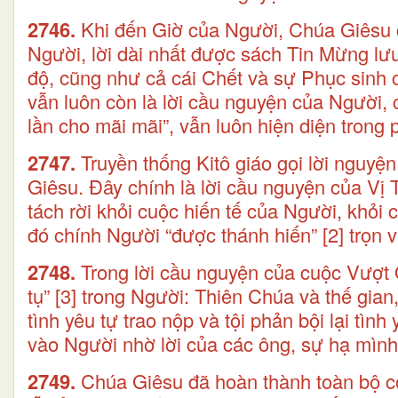
2746.
Khi đến Giờ của Người, Chúa Giêsu
Người, lời dài nhất được sách Tin Mừng lư
độ, cũng như cả cái Chết và sự Phục sinh
vẫn luôn còn là lời cầu nguyện của Người,
lần cho mãi mãi”, vẫn luôn hiện diện tron
2747.
Truyền thống Kitô giáo gọi lời nguyệ
Giêsu. Đây chính là lời cầu nguyện của Vị
tách rời khỏi cuộc hiến tế của Người, khỏ
đó chính Người “được thánh hiến”
[2]
trọn 
2748.
Trong lời cầu nguyện của cuộc Vượt 
tụ”
[3]
trong Người: Thiên Chúa và thế gian,
tình yêu tự trao nộp và tội phản bội lại tì
vào Người nhờ lời của các ông, sự hạ mình
2749.
Chúa Giêsu đã hoàn thành toàn bộ c