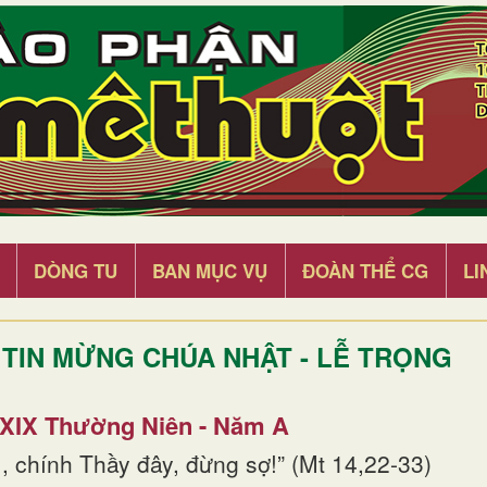
DÒNG TU
BAN MỤC VỤ
ĐOÀN THỂ CG
LI
TIN MỪNG CHÚA NHẬT - LỄ TRỌNG
 XIX Thường Niên - Năm A
, chính Thầy đây, đừng sợ!” (Mt 14,22-33)