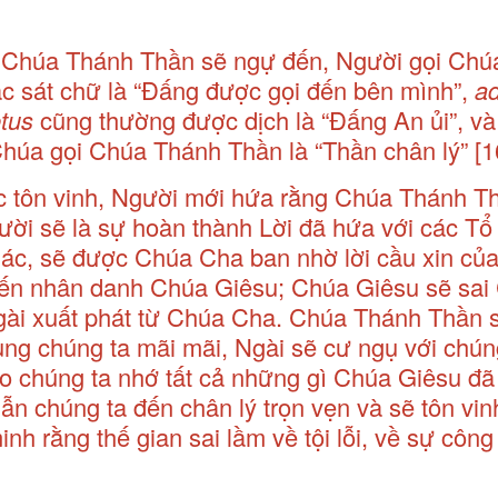
 Chúa Thánh Thần sẽ ngự đến, Người gọi Chú
ặc sát chữ là “Đấng được gọi đến bên mình”,
ad
etus
cũng thường được dịch là “Đấng An ủi”, v
Chúa gọi Chúa Thánh Thần là “Thần chân lý”
[1
c tôn vinh, Người mới hứa rằng Chúa Thánh T
ười sẽ là sự hoàn thành Lời đã hứa với các Tổ
ác, sẽ được Chúa Cha ban nhờ lời cầu xin củ
đến nhân danh Chúa Giêsu; Chúa Giêsu sẽ sai
gài xuất phát từ Chúa Cha. Chúa Thánh Thần 
ùng chúng ta mãi mãi, Ngài sẽ cư ngụ với chún
o chúng ta nhớ tất cả những gì Chúa Giêsu đã 
ẫn chúng ta đến chân lý trọn vẹn và sẽ tôn vi
nh rằng thế gian sai lầm về tội lỗi, về sự công