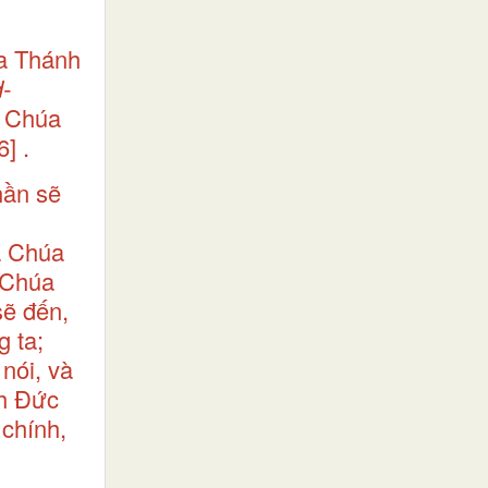
a Thánh
-
à Chúa
6]
.
hần sẽ
a Chúa
 Chúa
sẽ đến,
g ta;
nói, và
nh Đức
 chính,