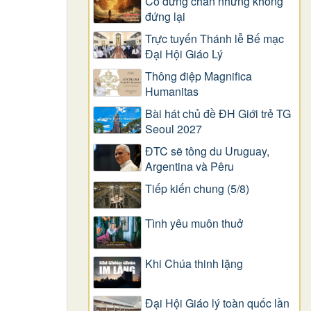
Có dừng chân nhưng không
đứng lại
Trực tuyến Thánh lễ Bế mạc
Đại Hội Giáo Lý
Thông điệp Magnifica
Humanitas
Bài hát chủ đề ĐH Giới trẻ TG
Seoul 2027
ĐTC sẽ tông du Uruguay,
Argentina và Pêru
Tiếp kiến chung (5/8)
Tình yêu muôn thuở
Khi Chúa thinh lặng
Đại Hội Giáo lý toàn quốc lần