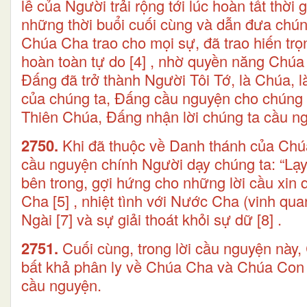
lễ của Người trải rộng tới lúc hoàn tất thờ
những thời buổi cuối cùng và dẫn đưa chú
Chúa Cha trao cho mọi sự, đã trao hiến tr
hoàn toàn tự do
[4]
, nhờ quyền năng Chúa
Đấng đã trở thành Người Tôi Tớ, là Chúa, 
của chúng ta, Đấng cầu nguyện cho chúng t
Thiên Chúa, Đấng nhận lời chúng ta cầu n
2750.
Khi đã thuộc về Danh thánh của Chúa 
cầu nguyện chính Người dạy chúng ta: “Lạy
bên trong, gợi hứng cho những lời cầu xin
Cha
[5]
, nhiệt tình với Nước Cha (vinh qu
Ngài
[7]
và sự giải thoát khỏi sự dữ
[8]
.
2751.
Cuối cùng, trong lời cầu nguyện này,
bất khả phân ly về Chúa Cha và Chúa Con
cầu nguyện.