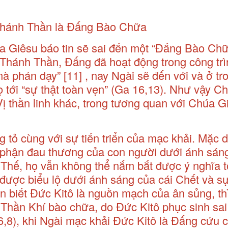
 Thánh Thần là Đấng Bào Chữa
 Giêsu báo tin sẽ sai đến một “Đấng Bào Ch
Thánh Thần, Đấng đã hoạt động trong công trì
 mà phán dạy”
[11]
, nay Ngài sẽ đến với và ở tr
ọ tới “sự thật toàn vẹn” (Ga 16,13). Như vậy C
 thần linh khác, trong tương quan với Chúa G
g tỏ cùng với sự tiến triển của mạc khải. Mặc 
 phận đau thương của con người dưới ánh sán
 Thế, họ vẫn không thể nắm bắt được ý nghĩa t
ỉ được biểu lộ dưới ánh sáng của cái Chết và 
n biết Đức Kitô là nguồn mạch của ân sủng, th
 Thần Khí bào chữa, do Đức Kitô phục sinh sai
a l6,8), khi Ngài mạc khải Đức Kitô là Đấng cứu 