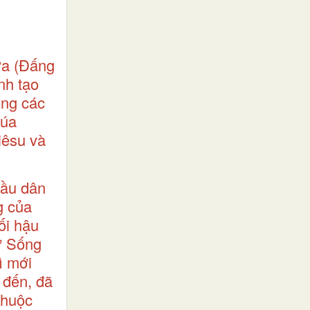
ữa (Đấng
nh tạo
ong các
húa
iêsu và
dầu dân
g của
ối hậu
sự Sống
ì mới
 đến, đã
chuộc