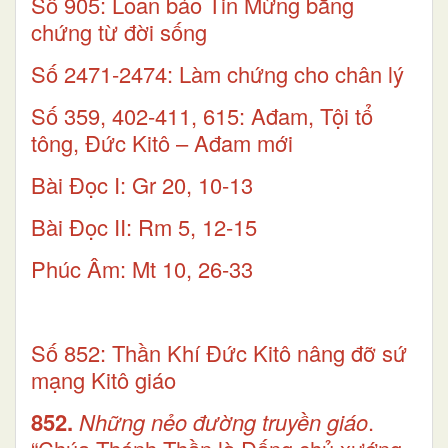
Số 905: Loan báo Tin Mừng bằng
chứng từ đời sống
Số 2471-2474: Làm chứng cho chân lý
Số 359, 402-411, 615: Ađam, Tội tổ
tông, Đức Kitô – Ađam mới
Bài Ðọc I: Gr 20, 10-13
Bài Ðọc II: Rm 5, 12-15
Phúc Âm: Mt 10, 26-33
Số 852: Thần Khí Đức Kitô nâng đỡ sứ
mạng Kitô giáo
852.
Những nẻo đường truyền giáo
.