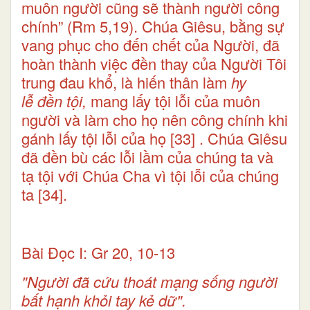
muôn người cũng sẽ thành người công
chính” (Rm 5,19). Chúa Giêsu, bằng sự
vang phục cho đến chết của Người, đã
hoàn thành việc đền thay của Người Tôi
trung đau khổ, là hiến thân làm
hy
lễ
đền tội,
mang lấy tội lỗi của muôn
người và làm cho họ nên công chính khi
gánh lấy tội lỗi của họ
[33]
. Chúa Giêsu
đã đền bù các lỗi lầm của chúng ta và
tạ tội với Chúa Cha vì tội lỗi của chúng
ta
[34]
.
Bài Ðọc I: Gr 20, 10-13
"Người đã cứu thoát mạng sống người
bất hạnh khỏi tay kẻ dữ".