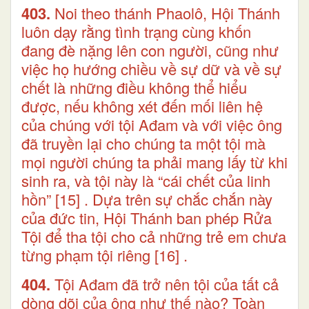
403.
Noi theo thánh Phaolô, Hội Thánh
luôn dạy rằng tình trạng cùng khốn
đang đè nặng lên con người, cũng như
việc họ hướng chiều về sự dữ và về sự
chết là những điều không thể hiểu
được, nếu không xét đến mối liên hệ
của chúng với tội Ađam và với việc ông
đã truyền lại cho chúng ta một tội mà
mọi người chúng ta phải mang lấy từ khi
sinh ra, và tội này là “cái chết của linh
hồn”
[15]
. Dựa trên sự chắc chắn này
của đức tin, Hội Thánh ban phép Rửa
Tội để tha tội cho cả những trẻ em chưa
từng phạm tội riêng
[16]
.
404.
Tội Ađam đã trở nên tội của tất cả
dòng dõi của ông như thế nào? Toàn