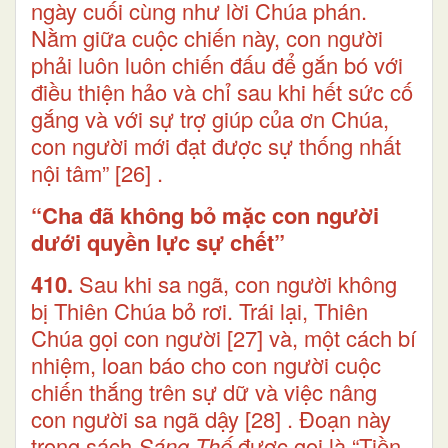
ngày cuối cùng như lời Chúa phán.
Nằm giữa cuộc chiến này, con người
phải luôn luôn chiến đấu để gắn bó với
điều thiện hảo và chỉ sau khi hết sức cố
gắng và với sự trợ giúp của ơn Chúa,
con người mới đạt được sự thống nhất
nội tâm”
[26]
.
“Cha đã không bỏ mặc con người
dưới quyền lực sự chết”
410.
Sau khi sa ngã, con người không
bị Thiên Chúa bỏ rơi. Trái lại, Thiên
Chúa gọi con người
[27]
và, một cách bí
nhiệm, loan báo cho con người cuộc
chiến thắng trên sự dữ và việc nâng
con người sa ngã dậy
[28]
. Đoạn này
trong sách
Sáng Thế
được gọi là “Tiền