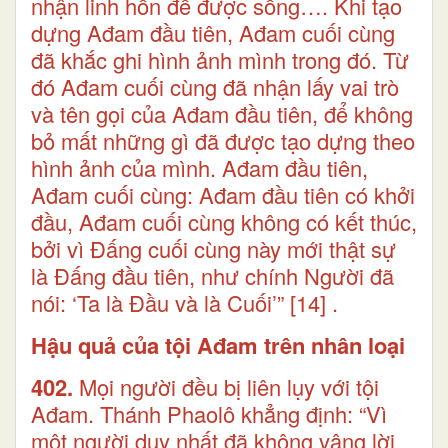
nhận linh hồn để được sống…. Khi tạo
dựng Ađam đầu tiên, Ađam cuối cùng
đã khắc ghi hình ảnh mình trong đó. Từ
đó Ađam cuối cùng đã nhận lấy vai trò
và tên gọi của Ađam đầu tiên, để không
bỏ mất những gì đã được tạo dựng theo
hình ảnh của mình. Ađam đầu tiên,
Ađam cuối cùng: Ađam đầu tiên có khởi
đầu, Ađam cuối cùng không có kết thúc,
bởi vì Đấng cuối cùng này mới thật sự
là Đấng đầu tiên, như chính Người đã
nói: ‘Ta là Đầu và là Cuối’”
[14]
.
Hậu quả của tội Ađam trên nhân loại
402.
Mọi người đều bị liên lụy với tội
Ađam. Thánh Phaolô khẳng định: “Vì
một người duy nhất đã không vâng lời