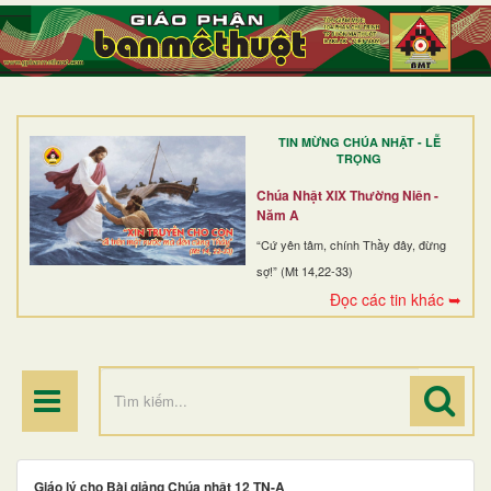
TRANG NHẤT
GIỚI THIỆU
GIÁO XỨ
TIN MỪNG CHÚA NHẬT - LỄ
DÒNG TU
TRỌNG
BAN MỤC VỤ
Chúa Nhật XIX Thường Niên -
Năm A
ĐOÀN THỂ CG
“Cứ yên tâm, chính Thầy đây, đừng
sợ!” (Mt 14,22-33)
LINH MỤC
Đọc các tin khác ➥
ĐIỂM HÀNH HƯƠNG
Giáo lý cho Bài giảng Chúa nhật 12 TN-A