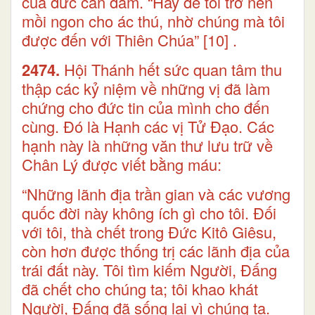
của đức can đảm. “Hãy để tôi trở nên
mồi ngon cho ác thú, nhờ chúng mà tôi
được đến với Thiên Chúa”
[10]
.
2474.
Hội Thánh hết sức quan tâm thu
thập các kỷ niệm về những vị đã làm
chứng cho đức tin của mình cho đến
cùng. Đó là Hạnh các vị Tử Đạo. Các
hạnh này là những văn thư lưu trữ về
Chân Lý được viết bằng máu:
“Những lãnh địa trần gian và các vương
quốc đời này không ích gì cho tôi. Đối
với tôi, thà chết trong Đức Kitô Giêsu,
còn hơn được thống trị các lãnh địa của
trái đất này. Tôi tìm kiếm Người, Đấng
đã chết cho chúng ta; tôi khao khát
Người, Đấng đã sống lại vì chúng ta.