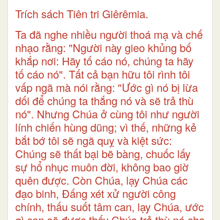
Trích sách Tiên tri Giêrêmia.
Ta đã nghe nhiều người thoá mạ và chế
nhạo rằng: "Người này gieo khủng bố
khắp nơi: Hãy tố cáo nó, chúng ta hãy
tố cáo nó". Tất cả bạn hữu tôi rình tôi
vấp ngã mà nói rằng: "Ước gì nó bị lừa
dối để chúng ta thắng nó và sẽ trả thù
nó". Nhưng Chúa ở cùng tôi như người
lính chiến hùng dũng; vì thế, những kẻ
bắt bớ tôi sẽ ngã quỵ và kiệt sức:
Chúng sẽ thất bại bẽ bàng, chuốc lấy
sự hổ nhục muôn đời, không bao giờ
quên được. Còn Chúa, lạy Chúa các
đạo binh, Ðấng xét xử người công
chính, thấu suốt tâm can, lạy Chúa, ước
gì con sẽ được thấy Chúa trả thù nó cho