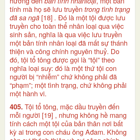
hưởng đến
bản tính nhân
loại
, một bản
tính mà họ sẽ lưu truyền
trong tình trạng
đã sa ngã
[18]
.
Đó là một tội được lưu
truyền cho toàn thể nhân loại qua việc
sinh sản, nghĩa là qua việc lưu truyền
một bản tính nhân loại đã mất sự thánh
thiện và công chính nguyên thuỷ. Do
đó, tội tổ tông được gọi là “tội” theo
nghĩa loại suy: đó là một thứ tội con
người bị “nhiễm” chứ không phải đã
“phạm”; một tình trạng, chứ không phải
một hành vi.
405.
Tội tổ tông, mặc dầu truyền đến
mỗi người
[19]
, nhưng không hề mang
tính cách một tội của bản thân nơi bất
kỳ ai trong con cháu ông Ađam. Không