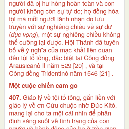
người đã bị hư hỏng hoàn toàn và con
người không còn sự tự do; họ đồng hóa
tội mà mỗi người lãnh nhận do lưu
truyền với sự nghiêng chiều về sự dữ
(
dục vọng
), một sự nghiêng chiều không
thể cưỡng lại được. Hội Thánh đã tuyên
bố về ý nghĩa của mạc khải liên quan
đến tội tổ tông, đặc biệt tại Công đồng
Arausicanô II năm 529
[20]
, và tại
Công đồng Triđentinô năm 1546
[21]
.
Một cuộc chiến cam go
407.
Giáo lý về tội tổ tông, gắn liền với
giáo lý về ơn Cứu chuộc nhờ Đức Kitô,
mang lại cho ta một cái nhìn để phân
định sáng suốt về tình trạng của con
người và hành động của họ ở trần gian.