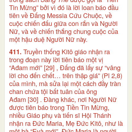
Tin Mừng” bởi vì đó là lời loan báo đầu
tiên về Đấng Messia Cứu Chuộc, về
cuộc chiến đấu giữa con rắn và Người
Nữ, và về chiến thắng chung cuộc của
một hậu duệ Người Nữ này.
411.
Truyền thống Kitô giáo nhận ra
trong đoạn này lời tiên báo một vị
“Ađam mới”
[29]
, Đấng đã lấy sự “vâng
lời cho đến chết… trên thập giá” (Pl 2,8)
của mình, mà sửa lại một cách đầy tràn
chan chứa tội bất tuân của ông
Ađam
[30]
. Đàng khác, nơi Người Nữ
được tiên báo trong Tiền Tin Mừng,
nhiều Giáo phụ và tiến sĩ Hội Thánh
nhận ra Đức Maria, Mẹ Đức Kitô, như là
một bà “Evà mới”. Đức Maria là người