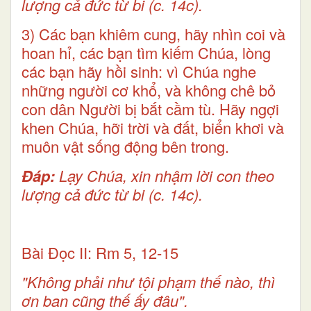
lượng cả đức từ bi (c. 14c).
3) Các bạn khiêm cung, hãy nhìn coi và
hoan hỉ, các bạn tìm kiếm Chúa, lòng
các bạn hãy hồi sinh: vì Chúa nghe
những người cơ khổ, và không chê bỏ
con dân Người bị bắt cầm tù. Hãy ngợi
khen Chúa, hỡi trời và đất, biển khơi và
muôn vật sống động bên trong.
Ðáp:
Lạy Chúa, xin nhậm lời con theo
lượng cả đức từ bi (c. 14c).
Bài Ðọc II: Rm 5, 12-15
"Không phải như tội phạm thế nào, thì
ơn ban cũng thế ấy đâu".