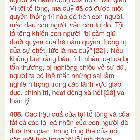
Vì tội tổ tông, ma quỷ đã có được một
quyền thống trị nào đó trên con người,
mặc dầu con người vẫn còn tự do. Tội
tổ tông khiến con người “bị cầm giữ
dưới quyền của kẻ nắm quyền thống trị
của sự chết, tức là ma quỷ”
[22]
. Nếu
không biết rằng bản tính nhân loại đã bị
tổn thương, bị nghiêng chiều về sự dữ,
người ta có thể mắc những sai lầm
nghiêm trọng trong các lãnh vực giáo
dục, chính trị, hoạt động xã hội
[23]
và
luân lý.
408.
Các hậu quả của tội tổ tông và của
tất cả các tội cá nhân của con người đã
đưa trần gian, trong tổng thể của nó,
vào một tình trạng tội lỗi mà thánh