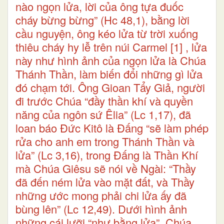
nào ngọn lửa, lời của ông tựa đuốc
cháy bừng bừng” (Hc 48,1), bằng lời
cầu nguyện, ông kéo lửa từ trời xuống
thiêu cháy hy lễ trên núi Carmel
[1]
, lửa
này như hình ảnh của ngọn lửa là Chúa
Thánh Thần, làm biến đổi những gì lửa
đó chạm tới. Ông Gioan Tẩy Giả, người
đi trước Chúa “đầy thần khí và quyền
năng của ngôn sứ Êlia” (Lc 1,17), đã
loan báo Đức Kitô là Đấng “sẽ làm phép
rửa cho anh em trong Thánh Thần và
lửa” (Lc 3,16), trong Đấng là Thần Khí
mà Chúa Giêsu sẽ nói về Ngài: “Thầy
đã đến ném lửa vào mặt đất, và Thầy
những ước mong phải chi lửa ấy đã
bùng lên” (Lc 12,49). Dưới hình ảnh
những cái lưỡi “như bằng lửa”, Chúa