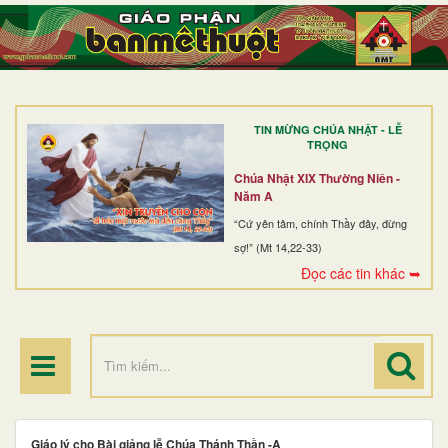
TRANG NHẤT
GIỚI THIỆU
GIÁO XỨ
TIN MỪNG CHÚA NHẬT - LỄ
DÒNG TU
TRỌNG
BAN MỤC VỤ
Chúa Nhật XIX Thường Niên -
Năm A
ĐOÀN THỂ CG
“Cứ yên tâm, chính Thầy đây, đừng
sợ!” (Mt 14,22-33)
LINH MỤC
Đọc các tin khác ➥
ĐIỂM HÀNH HƯƠNG
Giáo lý cho Bài giảng lễ Chúa Thánh Thần -A