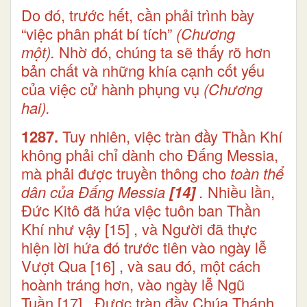
Do đó, trước hết, cần phải trình bày
“việc phân phát bí tích”
(Chương
một).
Nhờ đó, chúng ta sẽ thấy rõ hơn
bản chất và những khía cạnh cốt yếu
của việc cử hành phụng vụ
(Chương
hai).
1287.
Tuy nhiên, việc tràn đầy Thần Khí
không phải chỉ dành cho Đấng Messia,
mà phải được truyền thông cho
toàn thể
dân của Đấng Messia
[14]
.
Nhiều lần,
Đức Kitô đã hứa việc tuôn ban Thần
Khí như vậy
[15]
, và Người đã thực
hiện lời hứa đó trước tiên vào ngày lễ
Vượt Qua
[16]
, và sau đó, một cách
hoành tráng hơn, vào ngày lễ Ngũ
Tuần
[17]
. Được tràn đầy Chúa Thánh