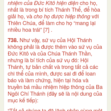
nhiệm của Đức Kitô hiện diện
cho họ,
nhất là trong bí tích Thánh Thể, để hòa
giải họ, và
cho họ được hiệp thông
với
Thiên Chúa, để làm cho họ “mang lại
nhiều hoa trái”
[7]
.
738.
Như vậy, sứ vụ của Hội Thánh
không phải là được thêm vào sứ vụ của
Đức Kitô và của Chúa Thánh Thần,
nhưng là bí tích của sứ vụ đó: Hội
Thánh, tự bản chất và trong tất cả các
chi thể của mình, được sai đi để loan
báo và làm chứng, hiện tại hóa và
truyền bá mầu nhiệm hiệp thông của Ba
Ngôi Chí Thánh (đây sẽ là nội dung của
mục kế tiếp):
“Tất cả chúng ta đã lãnh nhận cùng một