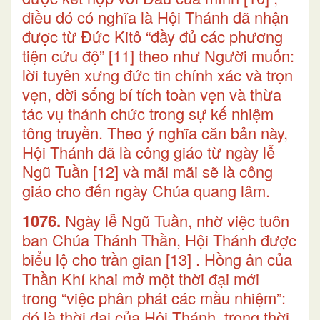
điều đó có nghĩa là Hội Thánh đã nhận
được từ Đức Kitô “đầy đủ các phương
tiện cứu độ”
[11]
theo như Người muốn:
lời tuyên xưng đức tin chính xác và trọn
vẹn, đời sống bí tích toàn vẹn và thừa
tác vụ thánh chức trong sự kế nhiệm
tông truyền. Theo ý nghĩa căn bản này,
Hội Thánh đã là công giáo từ ngày lễ
Ngũ Tuần
[12]
và mãi mãi sẽ là công
giáo cho đến ngày Chúa quang lâm.
1076.
Ngày lễ Ngũ Tuần, nhờ việc tuôn
ban Chúa Thánh Thần, Hội Thánh được
biểu lộ cho trần gian
[13]
. Hồng ân của
Thần Khí khai mở một thời đại mới
trong “việc phân phát các mầu nhiệm”:
đó là thời đại của Hội Thánh, trong thời