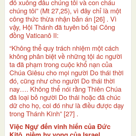
đổ xuống đầu chúng tôi và con cháu
chúng tôi” (Mt 27,25), vì đây chỉ là một
công thức thừa nhận bản án
[26]
. Vì
vậy, Hội Thánh đã tuyên bố tại Công
đồng Vaticanô II:
“Không thể quy trách nhiệm một cách
không phân biệt về những tội ác người
ta đã phạm trong cuộc khổ nạn của
Chúa Giêsu cho mọi người Do thái thời
đó, cũng như cho người Do thái thời
nay…. Không thể nói rằng Thiên Chúa
đã loại bỏ người Do thái hoặc đã chúc
dữ cho họ, coi đó như là điều được dạy
trong Thánh Kinh”
[27]
.
Việc Ngự đến vinh hiển của Đức
Kitô, niềm hy vọng của Israel