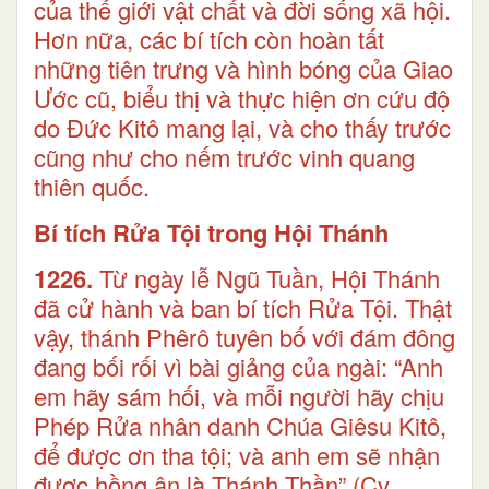
của thế giới vật chất và đời sống xã hội.
Hơn nữa, các bí tích còn hoàn tất
những tiên trưng và hình bóng của Giao
Ước cũ, biểu thị và thực hiện ơn cứu độ
do Đức Kitô mang lại, và cho thấy trước
cũng như cho nếm trước vinh quang
thiên quốc.
Bí tích Rửa Tội trong Hội Thánh
1226.
Từ ngày lễ Ngũ Tuần, Hội Thánh
đã cử hành và ban bí tích Rửa Tội. Thật
vậy, thánh Phêrô tuyên bố với đám đông
đang bối rối vì bài giảng của ngài: “Anh
em hãy sám hối, và mỗi người hãy chịu
Phép Rửa nhân danh Chúa Giêsu Kitô,
để được ơn tha tội; và anh em sẽ nhận
được hồng ân là Thánh Thần” (Cv