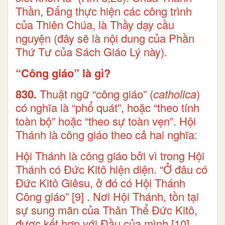
Thần, Đấng thực hiện các công trình
của Thiên Chúa, là Thầy dạy cầu
nguyện (đây sẽ là nội dung của Phần
Thứ Tư của Sách Giáo Lý này).
“Công giáo” là gì?
830.
Thuật ngữ “công giáo” (
catholica
)
có nghĩa là “phổ quát”, hoặc “theo tính
toàn bộ” hoặc “theo sự toàn vẹn”. Hội
Thánh là công giáo theo cả hai nghĩa:
Hội Thánh là công giáo bởi vì trong Hội
Thánh có Đức Kitô hiện diện. “Ở đâu có
Đức Kitô Giêsu, ở đó có Hội Thánh
Công giáo”
[9]
. Nơi Hội Thánh, tồn tại
sự sung mãn của Thân Thể Đức Kitô,
được kết hợp với Đầu của mình
[10]
,