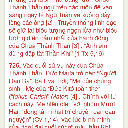
Thánh Thần ngự trên các môn đệ vào
sáng ngày lễ Ngũ Tuần và xuống đầy
lòng các ông
[2]
. Truyền thống linh đạo
sẽ giữ lại biểu tượng ngọn lửa như biểu
tượng diễn cảm nhất của hành động
của Chúa Thánh Thần
[3]
: “Anh em
đừng dập tắt Thần Khí” (1 Tx 5,19).
726.
Vào cuối sứ vụ này của Chúa
Thánh Thần, Đức Maria trở nên “Người
Đàn Bà”, bà Evà mới, “Mẹ của chúng
sinh”, Mẹ của “Đức Kitô toàn thể”
(“
totius Christi
”
Mater
)
[4]
. Chính với tư
cách này, Mẹ hiện diện với nhóm Mười
Hai, “đồng tâm nhất trí chuyên cần cầu
nguyện” (Cv 1,14), vào lúc bình minh
của “thời đại cuối cùng” mà Thần Khí