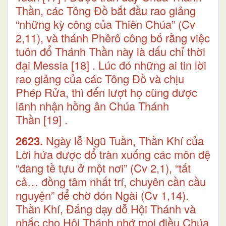
Thần, các Tông Đồ bắt đầu rao giảng
“những kỳ công của Thiên Chúa” (Cv
2,11), và thánh Phêrô công bố rằng việc
tuôn đổ Thánh Thần này là dấu chỉ thời
đại Messia
[18]
. Lúc đó những ai tin lời
rao giảng của các Tông Đồ và chịu
Phép Rửa, thì đến lượt họ cũng được
lãnh nhận hồng ân Chúa Thánh
Thần
[19]
.
2623.
Ngày lễ Ngũ Tuần, Thần Khí của
Lời hứa được đổ tràn xuống các môn đệ
“đang tề tựu ở một nơi” (Cv 2,1), “tất
cả… đồng tâm nhất trí, chuyên cần cầu
nguyện” để chờ đón Ngài (Cv 1,14).
Thần Khí, Đấng dạy dỗ Hội Thánh và
nhắc cho Hội Thánh nhớ mọi điều Chúa