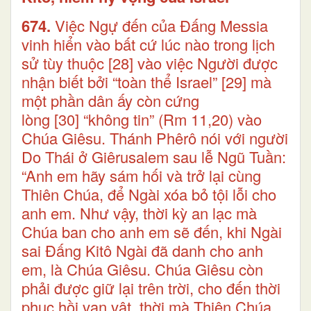
674.
Việc Ngự đến của Đấng Messia
vinh hiển vào bất cứ lúc nào trong lịch
sử tùy thuộc
[28]
vào việc Người được
nhận biết bởi “toàn thể Israel”
[29]
mà
một phần dân ấy còn cứng
lòng
[30]
“không tin” (Rm 11,20) vào
Chúa Giêsu. Thánh Phêrô nói với người
Do Thái ở Giêrusalem sau lễ Ngũ Tuần:
“Anh em hãy sám hối và trở lại cùng
Thiên Chúa, để Ngài xóa bỏ tội lỗi cho
anh em. Như vậy, thời kỳ an lạc mà
Chúa ban cho anh em sẽ đến, khi Ngài
sai Đấng Kitô Ngài đã danh cho anh
em, là Chúa Giêsu. Chúa Giêsu còn
phải được giữ lại trên trời, cho đến thời
phục hồi vạn vật, thời mà Thiên Chúa