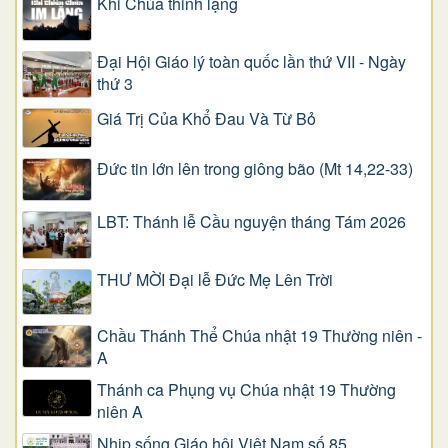
Khi Chúa thinh lặng
Đại Hội Giáo lý toàn quốc lần thứ VII - Ngày
thứ 3
Giá Trị Của Khổ Ðau Và Từ Bỏ
Đức tin lớn lên trong giông bão (Mt 14,22-33)
LBT: Thánh lễ Cầu nguyện tháng Tám 2026
THƯ MỜI Đại lễ Đức Mẹ Lên Trời
Chầu Thánh Thể Chúa nhật 19 Thường niên -
A
Thánh ca Phụng vụ Chúa nhật 19 Thường
niên A
Nhịp sống Giáo hội Việt Nam số 85