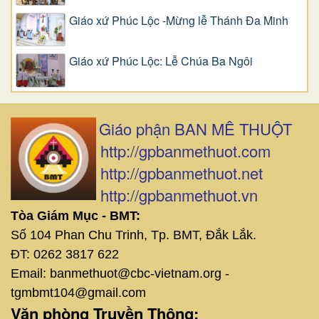
Giáo xứ Phúc Lộc -Mừng lễ Thánh Đa Minh
Giáo xứ Phúc Lộc: Lễ Chúa Ba Ngôi
Giáo phận BAN MÊ THUỘT
http://gpbanmethuot.com
http://gpbanmethuot.net
http://gpbanmethuot.vn
Tòa Giám Mục - BMT:
Số 104 Phan Chu Trinh, Tp. BMT, Đắk Lắk.
ĐT: 0262 3817 622
Email: banmethuot@cbc-vietnam.org -
tgmbmt104@gmail.com
Văn phòng Truyền Thông: