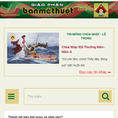
TRANG NHẤT
GIỚI THIỆU
GIÁO XỨ
TIN MỪNG CHÚA NHẬT - LỄ
DÒNG TU
TRỌNG
BAN MỤC VỤ
Chúa Nhật XIX Thường Niên -
Năm A
ĐOÀN THỂ CG
“Cứ yên tâm, chính Thầy đây, đừng
sợ!” (Mt 14,22-33)
LINH MỤC
Đọc các tin khác ➥
ĐIỂM HÀNH HƯƠNG
Thánh giá bàn thờ quay về phía nào?