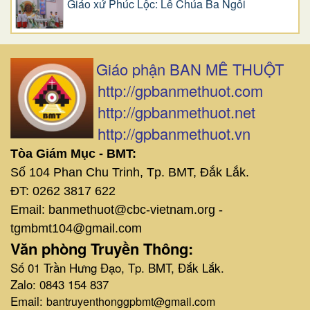
Giáo xứ Phúc Lộc: Lễ Chúa Ba Ngôi
Giáo phận BAN MÊ THUỘT
http://gpbanmethuot.com
http://gpbanmethuot.net
http://gpbanmethuot.vn
Tòa Giám Mục - BMT:
Số 104 Phan Chu Trinh, Tp. BMT, Đắk Lắk.
ĐT: 0262 3817 622
Email: banmethuot@cbc-vietnam.org -
tgmbmt104@gmail.com
Văn phòng Truyền Thông:
Số 01 Trần Hưng Đạo, Tp. BMT, Đắk Lắk.
Zalo: 0843 154 837
Email:
bantruyenthonggpbmt@gmail.com