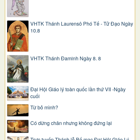
VHTK Thánh Laurensô Phó Tế - Tử Đạo Ngày
10.8
VHTK Thánh Đaminh Ngày 8. 8
Đại Hội Giáo lý toàn quốc lần thứ VII -Ngày
cuối
Từ bỏ mình?
Có dừng chân nhưng không đứng lại
Trực tuyến Thánh lễ Bế mạc Đại Hội Giáo Lý