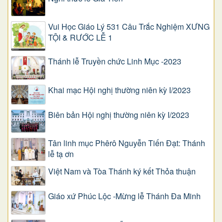
Vui Học Giáo Lý 531 Câu Trắc Nghiệm XƯNG
TỘI & RƯỚC LỄ 1
Thánh lễ Truyền chức Linh Mục -2023
Khai mạc Hội nghị thường niên kỳ I/2023
Biên bản Hội nghị thường niên kỳ I/2023
Tân linh mục Phêrô Nguyễn Tiến Đạt: Thánh
lễ tạ ơn
Việt Nam và Tòa Thánh ký kết Thỏa thuận
Giáo xứ Phúc Lộc -Mừng lễ Thánh Đa Minh