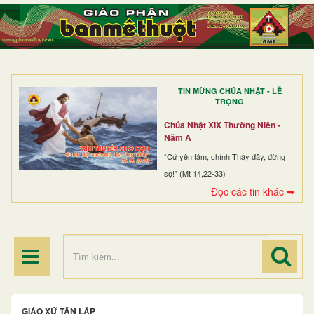
TRANG NHẤT
GIỚI THIỆU
GIÁO XỨ
TIN MỪNG CHÚA NHẬT - LỄ
DÒNG TU
TRỌNG
BAN MỤC VỤ
Chúa Nhật XIX Thường Niên -
Năm A
ĐOÀN THỂ CG
“Cứ yên tâm, chính Thầy đây, đừng
sợ!” (Mt 14,22-33)
LINH MỤC
Đọc các tin khác ➥
ĐIỂM HÀNH HƯƠNG
GIÁO XỨ TÂN LẬP