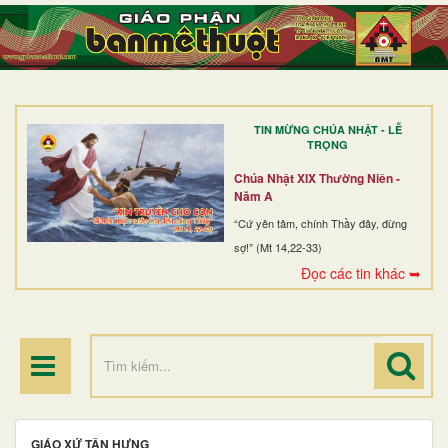
TRANG NHẤT
GIỚI THIỆU
GIÁO XỨ
TIN MỪNG CHÚA NHẬT - LỄ
DÒNG TU
TRỌNG
BAN MỤC VỤ
Chúa Nhật XIX Thường Niên -
Năm A
ĐOÀN THỂ CG
“Cứ yên tâm, chính Thầy đây, đừng
sợ!” (Mt 14,22-33)
LINH MỤC
Đọc các tin khác ➥
ĐIỂM HÀNH HƯƠNG
GIÁO XỨ TÂN HƯNG