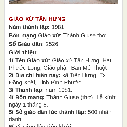
GIÁO XỨ TÂN HƯNG
Năm thành lập:
1981
Bổn mạng Giáo xứ:
Thánh Giuse thợ
Số Giáo dân:
2526
Giới thiệu:
1/ Tên Giáo xứ:
Giáo xứ
Tân Hưng, Hạt
Phước Long, Giáo phận Ban Mê Thuột
2/ Địa chỉ hiện nay:
xã Tiến Hưng, Tx.
Đồng Xoài, Tỉnh Bình Phước.
3/ Thành lập:
năm 1981.
4/ Bổn mạng:
Thánh Giuse (thợ). Lễ kính:
ngày 1 tháng 5.
5/ Số giáo dân lúc thành lập:
500 nhân
danh.
6/ Vị sáng lập tiên khởi: