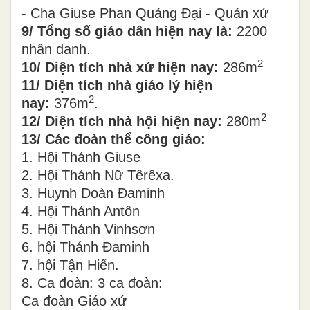
- Cha Giuse Phan Quảng Đại - Quản xứ
9/ Tổng số giáo dân hiện nay là:
2200
nhân danh.
2
10/ Diện tích nhà xứ hiện nay:
286m
11/ Diện tích nhà giáo lý hiện
2
nay:
376m
.
2
12/ Diện tích nhà hội hiện nay:
280m
13/ Các đoàn thể công giáo:
1. Hội Thánh Giuse
2. Hội Thánh Nữ Têrêxa.
3. Huynh Doàn Đaminh
4. Hội Thánh Antôn
5. Hội Thánh Vinhsơn
6. hội Thánh Đaminh
7. hội Tận Hiến.
8. Ca đoàn: 3 ca đoàn:
Ca đoàn Giáo xứ