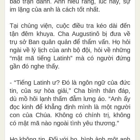
bao trận đánh. Anh hiểu rằng, lúc này, sự
im lặng của anh là cách tốt nhất.
Tại chủng viện, cuộc điều tra kéo dài đến
tận đêm khuya. Cha Augustinô bị đưa về
trụ sở Ban quân quản để thẩm vấn. Họ hỏi
ngài về lý lịch của anh bộ đội, hỏi về những
“mật mã tiếng Latinh” mà có người đứng
gần đó nghe thấy.
- “Tiếng Latinh ư? Đó là ngôn ngữ của đức
tin, của sự hòa giải,” Cha bình thản đáp,
dù mồ hôi lạnh thấm đẫm lưng áo. “Anh ấy
đọc kinh để khẳng định mình là một người
con của Chúa. Không có chính trị, không
có mật mã nào ngoài tình yêu thương.”
Họ không tin. Đối với họ, hình ảnh một anh