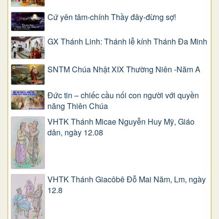
Cứ yên tâm-chính Thầy đây-đừng sợ!
GX Thánh Linh: Thánh lễ kính Thánh Đa Minh
SNTM Chúa Nhật XIX Thường Niên -Năm A
Đức tin – chiếc cầu nối con người với quyền
năng Thiên Chúa
VHTK Thánh Micae Nguyễn Huy Mỹ, Giáo
dân, ngày 12.08
VHTK Thánh Giacôbê Ðỗ Mai Năm, Lm, ngày
12.8