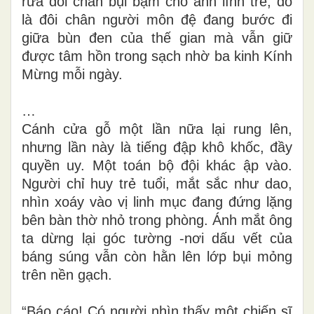
rửa đôi chân bụi bặm cho anh lính trẻ, đó
là đôi chân người môn đệ đang bước đi
giữa bùn đen của thế gian mà vẫn giữ
được tâm hồn trong sạch nhờ ba kinh Kính
Mừng mỗi ngày.
…
Cánh cửa gỗ một lần nữa lại rung lên,
nhưng lần này là tiếng đập khô khốc, đầy
quyền uy. Một toán bộ đội khác ập vào.
Người chỉ huy trẻ tuổi, mắt sắc như dao,
nhìn xoáy vào vị linh mục đang đứng lặng
bên bàn thờ nhỏ trong phòng. Ánh mắt ông
ta dừng lại góc tường -nơi dấu vết của
báng súng vẫn còn hằn lên lớp bụi mỏng
trên nền gạch.
“Báo cáo! Có người nhìn thấy một chiến sĩ