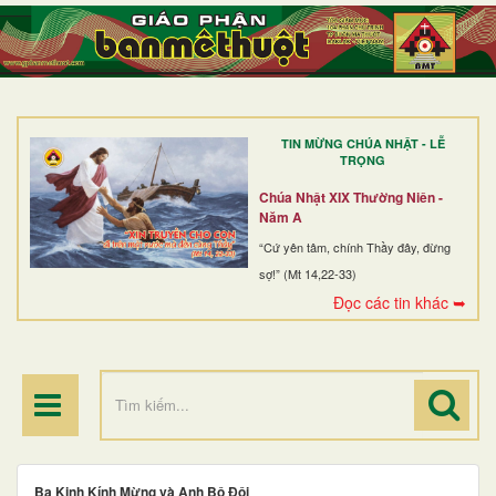
TRANG NHẤT
GIỚI THIỆU
GIÁO XỨ
TIN MỪNG CHÚA NHẬT - LỄ
DÒNG TU
TRỌNG
BAN MỤC VỤ
Chúa Nhật XIX Thường Niên -
Năm A
ĐOÀN THỂ CG
“Cứ yên tâm, chính Thầy đây, đừng
sợ!” (Mt 14,22-33)
LINH MỤC
Đọc các tin khác ➥
ĐIỂM HÀNH HƯƠNG
Ba Kinh Kính Mừng và Anh Bộ Đội