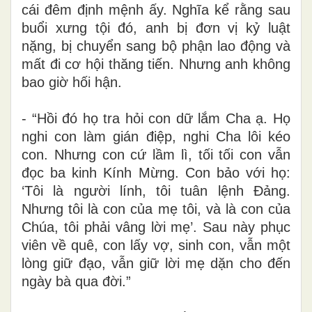
cái đêm định mệnh ấy. Nghĩa kể rằng sau
buổi xưng tội đó, anh bị đơn vị kỷ luật
nặng, bị chuyển sang bộ phận lao động và
mất đi cơ hội thăng tiến. Nhưng anh không
bao giờ hối hận.
- “Hồi đó họ tra hỏi con dữ lắm Cha ạ. Họ
nghi con làm gián điệp, nghi Cha lôi kéo
con. Nhưng con cứ lầm lì, tối tối con vẫn
đọc ba kinh Kính Mừng. Con bảo với họ:
‘Tôi là người lính, tôi tuân lệnh Đảng.
Nhưng tôi là con của mẹ tôi, và là con của
Chúa, tôi phải vâng lời mẹ’. Sau này phục
viên về quê, con lấy vợ, sinh con, vẫn một
lòng giữ đạo, vẫn giữ lời mẹ dặn cho đến
ngày bà qua đời.”