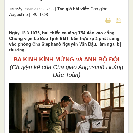
|
Tác giả bài viết:
Cha giáo
Thứ bảy - 28/02/2026 07:36
Augustinô |
1508
Ngày 13.3.1975, hai chiếc xe tăng T54 tiến vào cổng
Chủng viện Lê Bảo Tịnh BMT, bắn trực xạ 2 phát súng
vào phòng Cha Stephanô Nguyễn Văn Đậu, làm ngài bị
thương.
BA KINH KÍNH MỪNG và ANH BỘ ĐỘI
(Chuyện kể của Cha giáo Augustinô Hoàng
Đức Toàn)