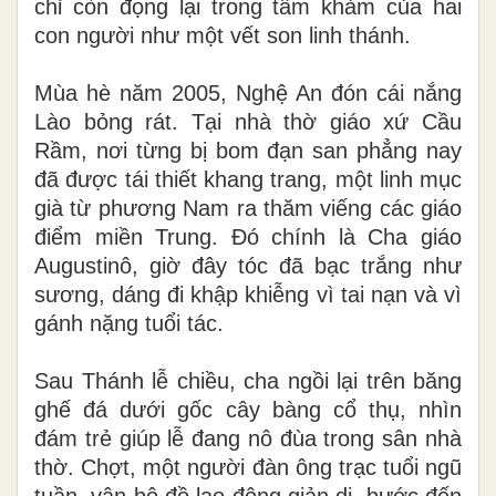
chỉ còn đọng lại trong tâm khảm của hai
con người như một vết son linh thánh.
Mùa hè năm 2005, Nghệ An đón cái nắng
Lào bỏng rát. Tại nhà thờ giáo xứ Cầu
Rầm, nơi từng bị bom đạn san phẳng nay
đã được tái thiết khang trang, một linh mục
già từ phương Nam ra thăm viếng các giáo
điểm miền Trung. Đó chính là Cha giáo
Augustinô, giờ đây tóc đã bạc trắng như
sương, dáng đi khập khiễng vì tai nạn và vì
gánh nặng tuổi tác.
Sau Thánh lễ chiều, cha ngồi lại trên băng
ghế đá dưới gốc cây bàng cổ thụ, nhìn
đám trẻ giúp lễ đang nô đùa trong sân nhà
thờ. Chợt, một người đàn ông trạc tuổi ngũ
tuần, vận bộ đồ lao động giản dị, bước đến