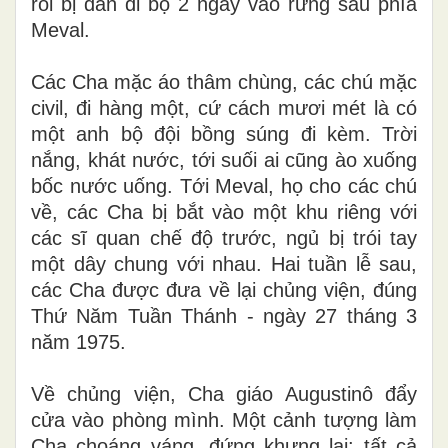
rồi bị dẫn đi bộ 2 ngày vào rừng sâu phía
Meval.
Các Cha mặc áo thâm chùng, các chú mặc
civil, đi hàng một, cứ cách mươi mét là có
một anh bộ đội bồng súng đi kèm. Trời
nắng, khát nước, tới suối ai cũng ào xuống
bốc nước uống. Tới Meval, họ cho các chú
về, các Cha bị bắt vào một khu riêng với
các sĩ quan chế độ trước, ngủ bị trói tay
một dây chung với nhau. Hai tuần lễ sau,
các Cha được đưa về lại chủng viện, đúng
Thứ Năm Tuần Thánh - ngày 27 tháng 3
năm 1975.
Về chủng viện, Cha giáo Augustinô đẩy
cửa vào phòng mình. Một cảnh tượng làm
Cha choáng váng, đứng khựng lại: tất cả