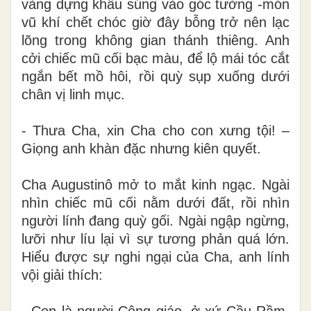
vàng dựng khẩu súng vào góc tường -món
vũ khí chết chóc giờ đây bỗng trở nên lạc
lõng trong không gian thánh thiêng. Anh
cởi chiếc mũ cối bạc màu, để lộ mái tóc cắt
ngắn bết mồ hôi, rồi quỳ sụp xuống dưới
chân vị linh mục.
- Thưa Cha, xin Cha cho con xưng tội! –
Giọng anh khàn đặc nhưng kiên quyết.
Cha Augustinô mở to mắt kinh ngạc. Ngài
nhìn chiếc mũ cối nằm dưới đất, rồi nhìn
người lính đang quỳ gối. Ngài ngập ngừng,
lưỡi như líu lại vì sự tương phản quá lớn.
Hiểu được sự nghi ngại của Cha, anh lính
vội giải thích:
- Con là người Công giáo, ở xứ Cầu Rầm,