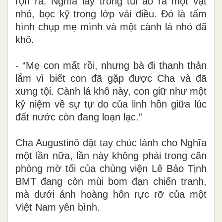
rộn rã. Nghĩa lấy trong túi áo ra một vật
nhỏ, bọc kỹ trong lớp vải điều. Đó là tấm
hình chụp mẹ mình và một cành lá nhỏ đã
khô.
- “Mẹ con mất rồi, nhưng bà đi thanh thản
lắm vì biết con đã gặp được Cha và đã
xưng tội. Cành lá khô này, con giữ như một
kỷ niệm về sự tự do của linh hồn giữa lúc
đất nước còn đang loạn lạc.”
Cha Augustinô đặt tay chúc lành cho Nghĩa
một lần nữa, lần này không phải trong căn
phòng mờ tối của chủng viện Lê Bảo Tịnh
BMT đang còn mùi bom đạn chiến tranh,
mà dưới ánh hoàng hôn rực rỡ của một
Việt Nam yên bình.