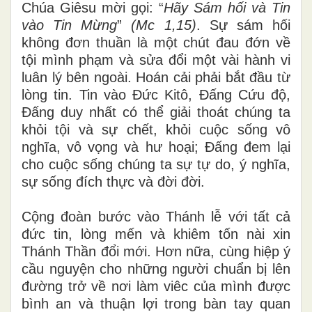
Chúa Giêsu mời gọi: “
Hãy Sám hối và Tin
vào Tin Mừng
”
(Mc 1,15)
. Sự sám hối
không đơn thuần là một chút đau đớn về
tội mình phạm và sửa đổi một vài hành vi
luân lý bên ngoài. Hoán cải phải bắt đầu từ
lòng tin. Tin vào Đức Kitô, Đấng Cứu độ,
Đấng duy nhất có thể giải thoát chúng ta
khỏi tội và sự chết, khỏi cuộc sống vô
nghĩa, vô vọng và hư hoại; Đấng đem lại
cho cuộc sống chúng ta sự tự do, ý nghĩa,
sự sống đích thực và đời đời.
Cộng đoàn bước vào Thánh lễ với tất cả
đức tin, lòng mến và khiêm tốn nài xin
Thánh Thần đổi mới. Hơn nữa, cùng hiệp ý
cầu nguyện cho những người chuẩn bị lên
đường trở về nơi làm viêc của mình được
bình an và thuận lợi trong bàn tay quan