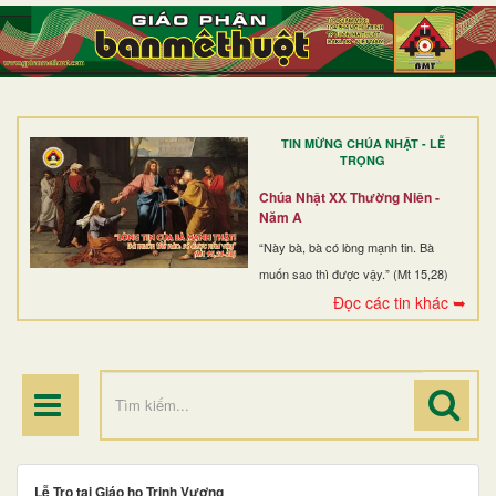
TRANG NHẤT
GIỚI THIỆU
GIÁO XỨ
TIN MỪNG CHÚA NHẬT - LỄ
DÒNG TU
TRỌNG
BAN MỤC VỤ
Chúa Nhật XX Thường Niên -
Năm A
ĐOÀN THỂ CG
“Này bà, bà có lòng mạnh tin. Bà
muốn sao thì được vậy.” (Mt 15,28)
LINH MỤC
Đọc các tin khác ➥
ĐIỂM HÀNH HƯƠNG
Lễ Tro tại Giáo họ Trinh Vương