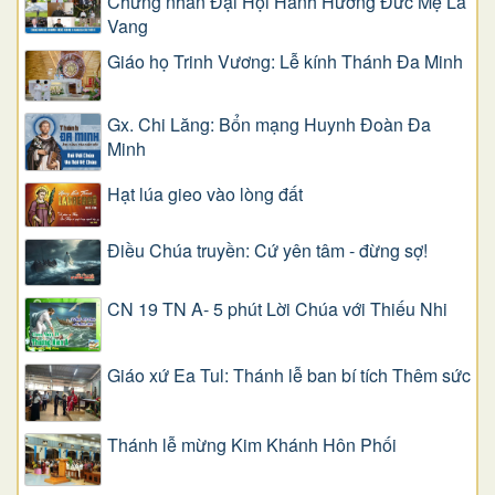
Chứng nhân Đại Hội Hành Hương Đức Mẹ La
Vang
Giáo họ Trinh Vương: Lễ kính Thánh Đa Minh
Gx. Chi Lăng: Bổn mạng Huynh Đoàn Đa
Minh
Hạt lúa gieo vào lòng đất
Điều Chúa truyền: Cứ yên tâm - đừng sợ!
CN 19 TN A- 5 phút Lời Chúa với Thiếu Nhi
Giáo xứ Ea Tul: Thánh lễ ban bí tích Thêm sức
Thánh lễ mừng Kim Khánh Hôn Phối