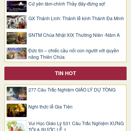
Cứ yên tâm-chính Thầy đây-đừng sợ!
GX Thánh Linh: Thánh lễ kính Thánh Đa Minh
SNTM Chúa Nhật XIX Thường Niên -Năm A
Đức tin – chiếc cầu nối con người với quyền
năng Thiên Chúa
TIN HOT
277 Câu Trắc Nghiệm GIÁO LÝ DỰ TÒNG
Nghi thức lễ Gia Tiên
Vui Học Giáo Lý 531 Câu Trắc Nghiệm XƯNG
TỘI & RƯỚC LỄ 1