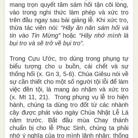
mang trọn quyết tâm sám hối tận cõi lòng,
vào trong nghi thức làm phép và xức tro
trên đầu ngay sau bài giảng lễ.
Khi xức tro,
thừa tác viên nói
: “Hãy ăn năn sám hối và
tin vào Tin Mừng”
hoặc
“Hãy nhớ mình là
bụi tro và sẽ trở về bụi tro”.
Trong Cựu Ước, tro dùng trong phụng tự
biểu tượng cho u buồn, cái chết và sự
thống hối (x. Gn 3, 5-6). Chúa Giêsu nói về
sự cần thiết cho một số người tội lỗi để làm
việc đền tội, là mang áo nhặm và xức tro
(x. Mt 11, 21). Trong phụng vụ lễ tro hiện
hành, chúng ta dùng tro đốt từ các nhành
cây được phát vào ngày Chúa Nhật Lễ Lá
năm trước. Bắt đầu mùa Chay thánh
chuẩn bị cho lễ Phục Sinh, chúng ta phải
nhớ ý nghĩa của tro mình lãnh nhận: thống