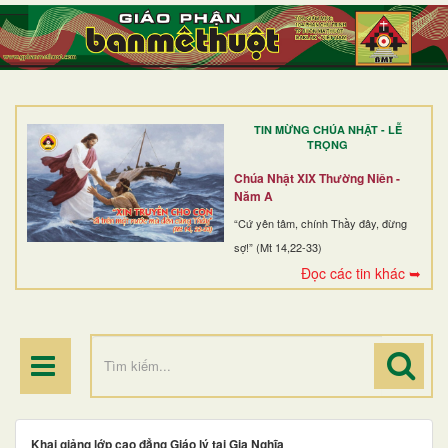
TRANG NHẤT
GIỚI THIỆU
GIÁO XỨ
TIN MỪNG CHÚA NHẬT - LỄ
DÒNG TU
TRỌNG
BAN MỤC VỤ
Chúa Nhật XIX Thường Niên -
Năm A
ĐOÀN THỂ CG
“Cứ yên tâm, chính Thầy đây, đừng
sợ!” (Mt 14,22-33)
LINH MỤC
Đọc các tin khác ➥
ĐIỂM HÀNH HƯƠNG
Khai giảng lớp cao đẳng Giáo lý tại Gia Nghĩa