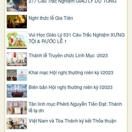
277 Câu Trắc Nghiệm GIÁO LÝ DỰ TÒNG
Nghi thức lễ Gia Tiên
Vui Học Giáo Lý 531 Câu Trắc Nghiệm XƯNG
TỘI & RƯỚC LỄ 1
Thánh lễ Truyền chức Linh Mục -2023
Khai mạc Hội nghị thường niên kỳ I/2023
Biên bản Hội nghị thường niên kỳ I/2023
Tân linh mục Phêrô Nguyễn Tiến Đạt: Thánh
lễ tạ ơn
Việt Nam và Tòa Thánh ký kết Thỏa thuận