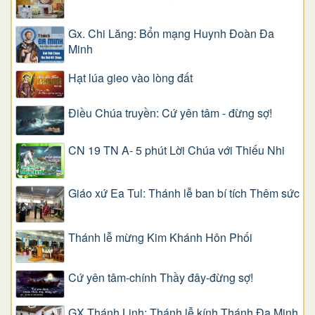
Gx. Chi Lăng: Bổn mạng Huynh Đoàn Đa
Minh
Hạt lúa gieo vào lòng đất
Điều Chúa truyền: Cứ yên tâm - đừng sợ!
CN 19 TN A- 5 phút Lời Chúa với Thiếu Nhi
Giáo xứ Ea Tul: Thánh lễ ban bí tích Thêm sức
Thánh lễ mừng Kim Khánh Hôn Phối
Cứ yên tâm-chính Thầy đây-đừng sợ!
GX Thánh Linh: Thánh lễ kính Thánh Đa Minh