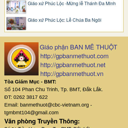
Giáo xứ Phúc Lộc -Mừng lễ Thánh Đa Minh
Giáo xứ Phúc Lộc: Lễ Chúa Ba Ngôi
Giáo phận BAN MÊ THUỘT
http://gpbanmethuot.com
http://gpbanmethuot.net
http://gpbanmethuot.vn
Tòa Giám Mục - BMT:
Số 104 Phan Chu Trinh, Tp. BMT, Đắk Lắk.
ĐT: 0262 3817 622
Email: banmethuot@cbc-vietnam.org -
tgmbmt104@gmail.com
Văn phòng Truyền Thông: