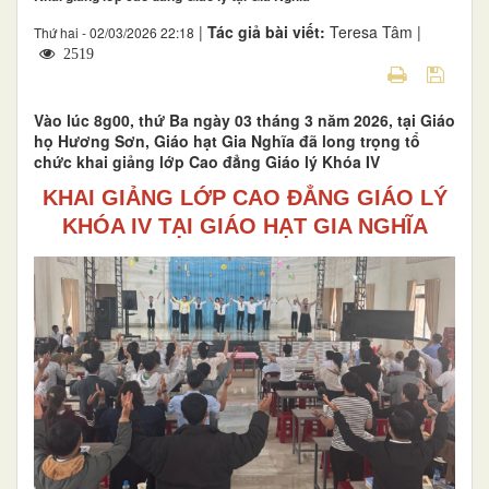
|
Tác giả bài viết:
Teresa Tâm |
Thứ hai - 02/03/2026 22:18
2519
Vào lúc 8g00, thứ Ba ngày 03 tháng 3 năm 2026, tại Giáo
họ Hương Sơn, Giáo hạt Gia Nghĩa đã long trọng tổ
chức khai giảng lớp Cao đẳng Giáo lý Khóa IV
KHAI GIẢNG LỚP CAO ĐẲNG GIÁO LÝ
KHÓA IV TẠI GIÁO HẠT GIA NGHĨA