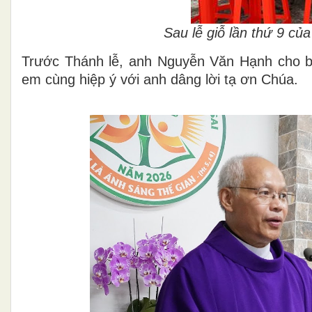
Sau lễ giỗ lần thứ 9 c
Trước Thánh lễ, anh Nguyễn Văn Hạnh cho biết
em cùng hiệp ý với anh dâng lời tạ ơn Chúa.