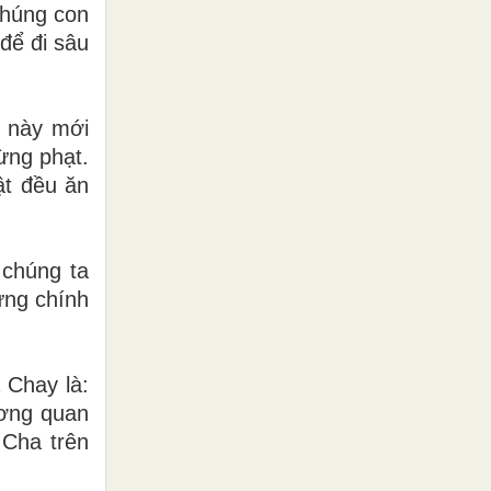
chúng con
để đi sâu
u này mới
ừng phạt.
ật đều ăn
 chúng ta
hưng chính
 Chay là:
ơng quan
 Cha trên