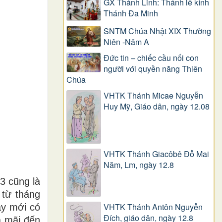
GX Thánh Linh: Thánh lễ kính
Thánh Đa Minh
SNTM Chúa Nhật XIX Thường
Niên -Năm A
Đức tin – chiếc cầu nối con
người với quyền năng Thiên
Chúa
VHTK Thánh Micae Nguyễn
Huy Mỹ, Giáo dân, ngày 12.08
VHTK Thánh Giacôbê Ðỗ Mai
Năm, Lm, ngày 12.8
3 cũng là
 từ tháng
VHTK Thánh Antôn Nguyễn
ay mới có
Ðích, giáo dân, ngày 12.8
à mãi đến