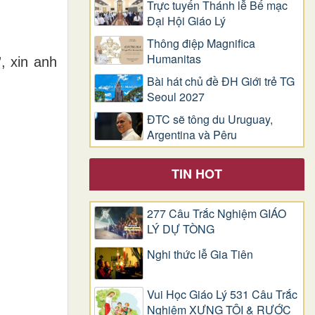
Trực tuyến Thánh lễ Bế mạc
Đại Hội Giáo Lý
Thông điệp Magnifica
Humanitas
, xin anh
Bài hát chủ đề ĐH Giới trẻ TG
Seoul 2027
ĐTC sẽ tông du Uruguay,
Argentina và Pêru
TIN HOT
277 Câu Trắc Nghiệm GIÁO
LÝ DỰ TÒNG
Nghi thức lễ Gia Tiên
Vui Học Giáo Lý 531 Câu Trắc
Nghiệm XƯNG TỘI & RƯỚC