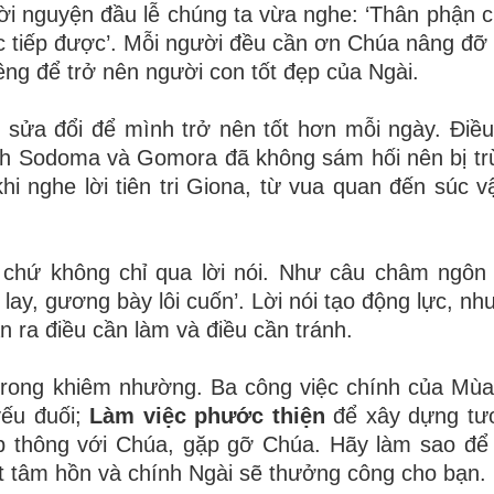
lời nguyện đầu lễ chúng ta vừa nghe: ‘Thân phận 
 tiếp được’. Mỗi người đều cần ơn Chúa nâng đỡ 
êng để trở nên người con tốt đẹp của Ngài.
ải sửa đổi để mình trở nên tốt hơn mỗi ngày. Điề
ành Sodoma và Gomora đã không sám hối nên bị tr
khi nghe lời tiên tri Giona, từ vua quan đến súc v
 chứ không chỉ qua lời nói. Như câu châm ngôn
 lay, gương bày lôi cuốn’. Lời nói tạo động lực, n
 ra điều cần làm và điều cần tránh.
trong khiêm nhường. Ba công việc chính của Mùa
yếu đuối;
Làm việc phước thiện
để xây dựng tư
 thông với Chúa, gặp gỡ Chúa. Hãy làm sao để
ốt tâm hồn và chính Ngài sẽ thưởng công cho bạn.