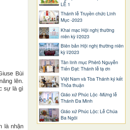
LỄ 1
Thánh lễ Truyền chức Linh
Mục -2023
Khai mạc Hội nghị thường
niên kỳ I/2023
Biên bản Hội nghị thường niên
kỳ I/2023
Tân linh mục Phêrô Nguyễn
Tiến Đạt: Thánh lễ tạ ơn
Giuse Bùi
Việt Nam và Tòa Thánh ký kết
nâng lên.
Thỏa thuận
 sự là gì
Giáo xứ Phúc Lộc -Mừng lễ
Thánh Đa Minh
Giáo xứ Phúc Lộc: Lễ Chúa
Ba Ngôi
n là nhận