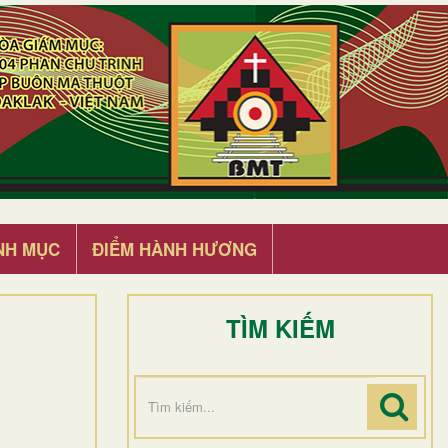
NH MỤC
ĐIỂM HÀNH HƯƠNG
TÌM KIẾM