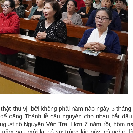
thật thú vị, bởi không phải năm nào ngày 3 tháng 
để dâng Thánh lễ cầu nguyện cho nhau bắt đầu
 Augustinô Nguyễn Văn Tra. Hơn 7 năm rồi, hôm n
1 năm sau mới lại có sự trùng lặp này, có nghĩa l