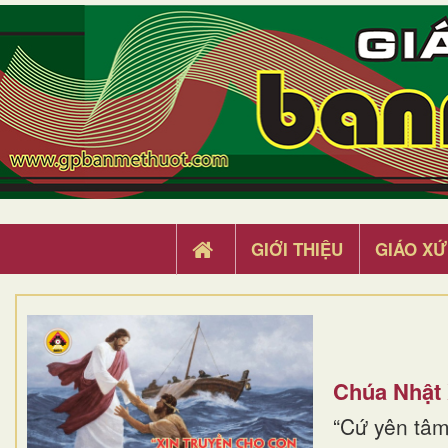
GIỚI THIỆU
GIÁO XỨ
Chúa Nhật
“Cứ yên tâm