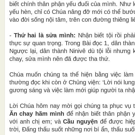
biết chính thân phận yếu đuối của mình. Như 
yếu hèn, chỉ có Chúa nâng đỡ mới có thể bước
vào đời sống nội tâm, trên con đường thiêng li
-
Thứ hai là sửa mình:
Nhận biết tội rồi ph
thực sự quan trọng. Trong Bài đọc 1, dân th
Ngược lại, dân thành Ninivê dù tội lỗi nhưng 
chay, sửa mình nên đã được tha thứ.
Chúa muốn chúng ta thể hiện bằng việc làm
thường đọc khi còn ở Chủng viện: ‘Lời nói lung
gương sáng và việc làm mới giúp người ta nhận
Lời Chúa hôm nay mời gọi chúng ta phục vụ 
Ăn chay hãm mình
để nhận biết thân phận 
với anh chị em; và
Cầu nguyện
để được hiệp
trời, Đấng thấu suốt những nơi bí ẩn, thấu su