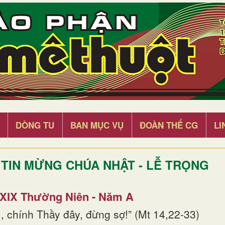
DÒNG TU
BAN MỤC VỤ
ĐOÀN THỂ CG
LI
TIN MỪNG CHÚA NHẬT - LỄ TRỌNG
 XIX Thường Niên - Năm A
, chính Thầy đây, đừng sợ!” (Mt 14,22-33)