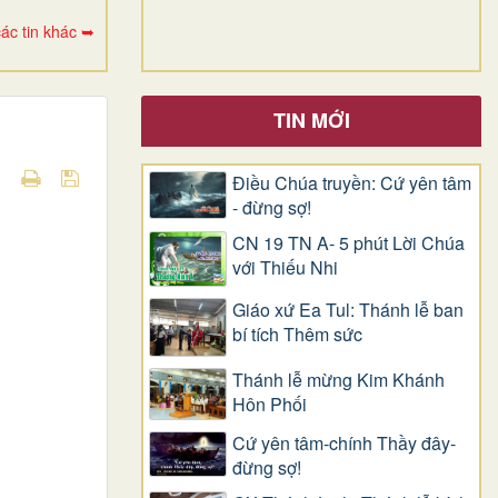
ác tin khác ➥
TIN MỚI
Điều Chúa truyền: Cứ yên tâm
- đừng sợ!
CN 19 TN A- 5 phút Lời Chúa
với Thiếu Nhi
Giáo xứ Ea Tul: Thánh lễ ban
bí tích Thêm sức
Thánh lễ mừng Kim Khánh
Hôn Phối
Cứ yên tâm-chính Thầy đây-
đừng sợ!