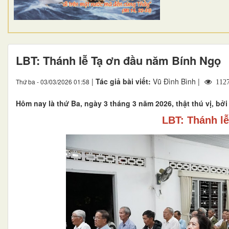
LBT: Thánh lễ Tạ ơn đầu năm Bính Ngọ
|
Tác giả bài viết:
Vũ Đình Bình |
Thứ ba - 03/03/2026 01:58
112
Hôm nay là thứ Ba, ngày 3 tháng 3 năm 2026, thật thú vị, bở
LBT: Thánh l