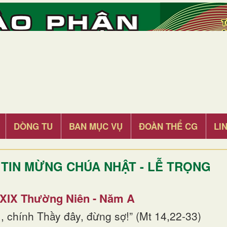
DÒNG TU
BAN MỤC VỤ
ĐOÀN THỂ CG
LI
TIN MỪNG CHÚA NHẬT - LỄ TRỌNG
 XIX Thường Niên - Năm A
, chính Thầy đây, đừng sợ!” (Mt 14,22-33)