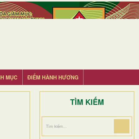
NH MỤC
ĐIỂM HÀNH HƯƠNG
TÌM KIẾM