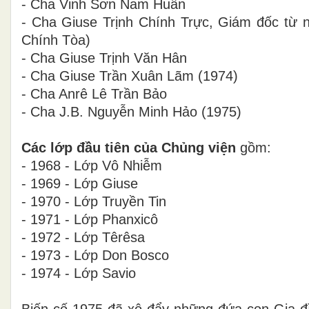
- Cha Vinh Sơn Nam Huân
- Cha Giuse Trịnh Chính Trực, Giám đốc từ 
Chính Tòa)
- Cha Giuse Trịnh Văn Hân
- Cha Giuse Trần Xuân Lãm (1974)
- Cha Anrê Lê Trần Bảo
- Cha J.B. Nguyễn Minh Hảo (1975)
Các lớp đầu tiên của Chủng viện
gồm:
- 1968 - Lớp Vô Nhiễm
- 1969 - Lớp Giuse
- 1970 - Lớp Truyền Tin
- 1971 - Lớp Phanxicô
- 1972 - Lớp Têrêsa
- 1973 - Lớp Don Bosco
- 1974 - Lớp Savio
Biến cố 1975 đã xô đẩy những đứa con Gia đì