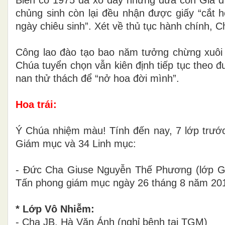
chủng sinh còn lại đều nhận được giấy “cắt h
ngày chiêu sinh”. Xét về thủ tục hành chính, C
Công lao đào tạo bao năm tưởng chừng xuôi
Chúa tuyển chọn vẫn kiên định tiếp tục theo đ
nan thử thách để “nở hoa đời mình”.
Hoa trái:
Ý Chúa nhiệm màu! Tính đến nay, 7 lớp trướ
Giám mục và 34 Linh mục:
-
Đức
Cha Giuse Nguyễn Thế Phương (
lớp G
Tấn phong giám mục ngày 26 tháng 8 năm 20
* Lớp Vô Nhiễm:
- Cha JB. Hà Văn Ánh
(nghỉ bệnh tại TGM)