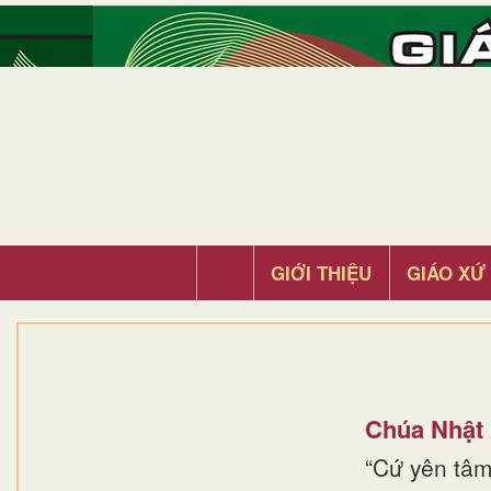
GIỚI THIỆU
GIÁO XỨ
Chúa Nhật
“Cứ yên tâm