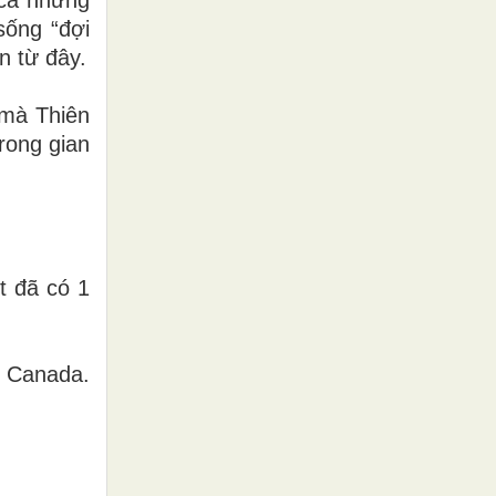
sống “đợi
n từ đây.
 mà Thiên
rong gian
 đã có 1
Canada.