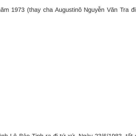
năm 1973 (thay cha Augustinô Nguyễn Văn Tra đ
nh Lê Bảo Tịnh ra đi tứ xứ. Ngày 23/6/1983, tất