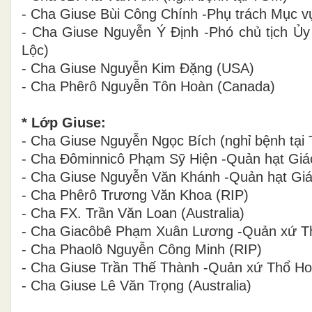
- Cha Giuse Bùi Công Chính
-Phụ trách Mục v
- Cha Giuse Nguyễn Ý Định
-Phó chủ tịch Ủ
Lộc)
- Cha Giuse Nguyễn Kim Đặng (USA)
- Cha Phêrô Nguyễn Tôn Hoàn (Canada)
* Lớp Giuse:
- Cha Giuse Nguyễn Ngọc Bích
(nghỉ bệnh tại
- Cha Đôminnicô Phạm Sỹ Hiện
-Quản hạt Giá
- Cha Giuse Nguyễn Văn Khánh
-Quản hạt Giá
- Cha Phêrô Trương Văn Khoa
(RIP)
- Cha FX. Trần Văn Loan (Australia)
- Cha Giacôbê Phạm Xuân Lương
-Quản xứ Th
- Cha Phaolô Nguyễn Công Minh
(RIP)
- Cha Giuse Trần Thế Thành
-Quản xứ Thổ Ho
- Cha Giuse Lê Văn Trọng (Australia)