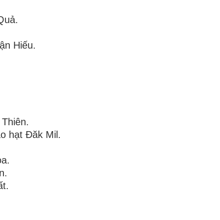
Quả.
ận Hiếu.
Thiên.
o hạt Đăk Mil.
a.
n.
t.