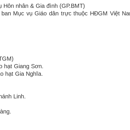
ụ Hôn nhân & Gia đình (GP.BMT)
y ban Mục vụ Giáo dân trực thuộc HĐGM Việt N
 TGM)
o hạt Giang Sơn.
o hạt Gia Nghĩa.
ánh Linh.
àng.