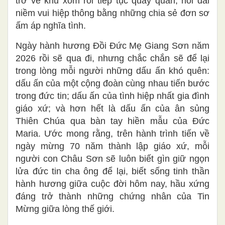
trở về khu xóm rồi tiếp tục quây quần, nối dài
niềm vui hiệp thông bằng những chia sẻ đơn sơ
ấm áp nghĩa tình.
Ngày hành hương Đồi Đức Mẹ Giang Sơn năm
2026 rồi sẽ qua đi, nhưng chắc chắn sẽ để lại
trong lòng mỗi người những dấu ấn khó quên:
dấu ấn của một cộng đoàn cùng nhau tiến bước
trong đức tin; dấu ấn của tình hiệp nhất gia đình
giáo xứ; và hơn hết là dấu ấn của ân sủng
Thiên Chúa qua bàn tay hiền mẫu của Đức
Maria. Ước mong rằng, trên hành trình tiến về
ngày mừng 70 năm thành lập giáo xứ, mỗi
người con Châu Sơn sẽ luôn biết gìn giữ ngọn
lửa đức tin cha ông để lại, biết sống tinh thần
hành hương giữa cuộc đời hôm nay, hầu xứng
đáng trở thành những chứng nhân của Tin
Mừng giữa lòng thế giới.