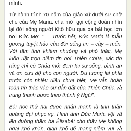
mình.
Từ hành trình 70 năm của giáo xứ dưới sự chở
che của Mẹ Maria, cha mời gọi cộng đoàn nhìn
lại đời sống người Kitô hữu qua ba bài học lớn
nơi Đức Mẹ:
“ ….Trước hết, Đức Maria là mẫu
gương tuyệt hảo của đời sống tin – cậy – mến.
Với tâm tình khiêm nhường và phó thác, Mẹ
luôn đặt trọn niềm tin nơi Thiên Chúa, xác tín
rằng chỉ có Chúa mới đem lại sự sống, bình an
và ơn cứu độ cho con người. Dù tương lai phía
trước còn nhiều điều chưa biết, Mẹ vẫn hoàn
toàn tín thác vào sự dẫn dắt của Thiên Chúa và
trung thành bước theo thánh ý Ngài”.
Bài học thứ hai được nhấn mạnh là tinh thần
quảng đại phục vụ. Hình ảnh Đức Maria vội vã
lên đường thăm bà Êlisabét cho thấy Mẹ không
ngại khó khăn, gian khổ để mang niềm vui và