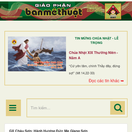
TRANG NHẤT
GIỚI THIỆU
GIÁO XỨ
TIN MỪNG CHÚA NHẬT - LỄ
DÒNG TU
TRỌNG
BAN MỤC VỤ
Chúa Nhật XIX Thường Niên -
Năm A
ĐOÀN THỂ CG
“Cứ yên tâm, chính Thầy đây, đừng
sợ!” (Mt 14,22-33)
LINH MỤC
Đọc các tin khác ➥
ĐIỂM HÀNH HƯƠNG
GX Châu Sơn: Hành Hương Đức Mẹ Giang Sơn