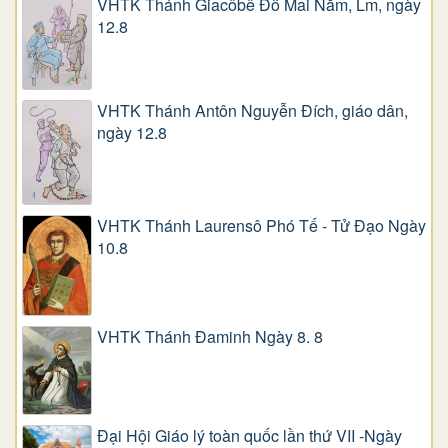
VHTK Thánh Giacôbê Ðỗ Mai Năm, Lm, ngày
12.8
VHTK Thánh Antôn Nguyễn Ðích, giáo dân,
ngày 12.8
VHTK Thánh Laurensô Phó Tế - Tử Đạo Ngày
10.8
VHTK Thánh Đaminh Ngày 8. 8
Đại Hội Giáo lý toàn quốc lần thứ VII -Ngày