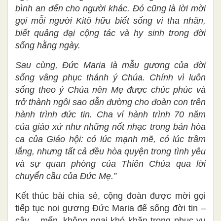
bình an đến cho người khác. Đó cũng là lời mời
gọi mỗi người Kitô hữu biết sống vì tha nhân,
biết quảng đại cộng tác và hy sinh trong đời
sống hằng ngày.
Sau cùng, Đức Maria là mẫu gương của đời
sống vâng phục thánh ý Chúa. Chính vì luôn
sống theo ý Chúa nên Mẹ được chúc phúc và
trở thành ngôi sao dẫn đường cho đoàn con trên
hành trình đức tin. Cha ví hành trình 70 năm
của giáo xứ như những nốt nhạc trong bản hòa
ca của Giáo hội: có lúc mạnh mẽ, có lúc trầm
lắng, nhưng tất cả đều hòa quyện trong tình yêu
và sự quan phòng của Thiên Chúa qua lời
chuyển cầu của Đức Mẹ.”
Kết thúc bài chia sẻ, cộng đoàn được mời gọi
tiếp tục noi gương Đức Maria để sống đời tin –
cậy – mến, không ngại khó khăn trong phục vụ