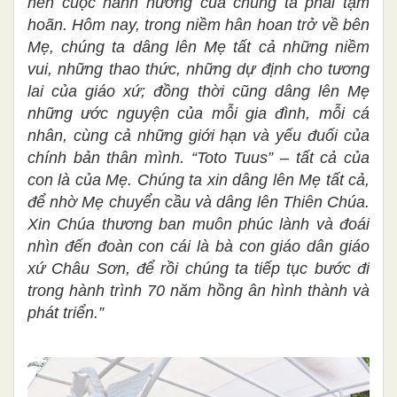
nên cuộc hành hương của chúng ta phải tạm
hoãn. Hôm nay, trong niềm hân hoan trở về bên
Mẹ, chúng ta dâng lên Mẹ tất cả những niềm
vui, những thao thức, những dự định cho tương
lai của giáo xứ; đồng thời cũng dâng lên Mẹ
những ước nguyện của mỗi gia đình, mỗi cá
nhân, cùng cả những giới hạn và yếu đuối của
chính bản thân mình. “Toto Tuus” – tất cả của
con là của Mẹ. Chúng ta xin dâng lên Mẹ tất cả,
để nhờ Mẹ chuyển cầu và dâng lên Thiên Chúa.
Xin Chúa thương ban muôn phúc lành và đoái
nhìn đến đoàn con cái là bà con giáo dân giáo
xứ Châu Sơn, để rồi chúng ta tiếp tục bước đi
trong hành trình 70 năm hồng ân hình thành và
phát triển.”