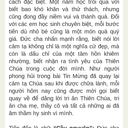
cách đặc biệt. Một năm học trôi qua với
biết bao khó khăn và thử thách, nhưng
cũng đong đầy niềm vui và thành quả. Đối
với các em học sinh chuyên biệt, mỗi bước
tiến dù nhỏ bé cũng là một món quà quý
giá. Đức cha nhấn mạnh rằng, biết nói lời
cảm tạ không chỉ là một nghĩa cử đẹp, mà
còn là dấu chỉ của một tâm hồn khiêm
nhường, biết nhận ra tình yêu của Thiên
Chúa trong cuộc đời mình. Như người
phong hủi trong bài Tin Mừng đã quay lại
cảm tạ Chúa sau khi được chữa lành, mỗi
người hôm nay cũng được mời gọi biết
quay về để dâng lời tri ân Thiên Chúa, tri
ân cha mẹ, thầy cô và tất cả những ai đã
âm thầm hy sinh vì mình.
Tiếp đến là chữ
“Cầu nguyện”:
Đức cha