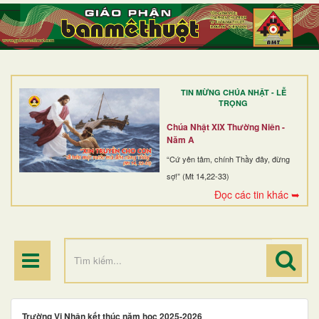
TRANG NHẤT
GIỚI THIỆU
GIÁO XỨ
TIN MỪNG CHÚA NHẬT - LỄ
DÒNG TU
TRỌNG
BAN MỤC VỤ
Chúa Nhật XIX Thường Niên -
Năm A
ĐOÀN THỂ CG
“Cứ yên tâm, chính Thầy đây, đừng
sợ!” (Mt 14,22-33)
LINH MỤC
Đọc các tin khác ➥
ĐIỂM HÀNH HƯƠNG
Trường Vi Nhân kết thúc năm học 2025-2026