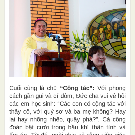
Cuối cùng là chữ
“Cộng tác”:
Với phong
cách gần gũi và dí dỏm, Đức cha vui vẻ hỏi
các em học sinh: “Các con có cộng tác với
thầy cô, với quý sơ và ba mẹ không? Hay
lại hay nhõng nhẽo, quậy phá?”. Cả cộng
đoàn bật cười trong bầu khí thân tình và
ấm áp. Từ đó, ngài chia sẻ rằng việc giáo