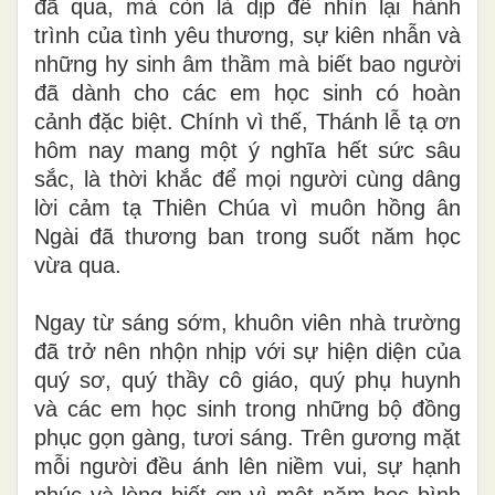
đã qua, mà còn là dịp để nhìn lại hành
trình của tình yêu thương, sự kiên nhẫn và
những hy sinh âm thầm mà biết bao người
đã dành cho các em học sinh có hoàn
cảnh đặc biệt. Chính vì thế, Thánh lễ tạ ơn
hôm nay mang một ý nghĩa hết sức sâu
sắc, là thời khắc để mọi người cùng dâng
lời cảm tạ Thiên Chúa vì muôn hồng ân
Ngài đã thương ban trong suốt năm học
vừa qua.
Ngay từ sáng sớm, khuôn viên nhà trường
đã trở nên nhộn nhịp với sự hiện diện của
quý sơ, quý thầy cô giáo, quý phụ huynh
và các em học sinh trong những bộ đồng
phục gọn gàng, tươi sáng. Trên gương mặt
mỗi người đều ánh lên niềm vui, sự hạnh
phúc và lòng biết ơn vì một năm học bình